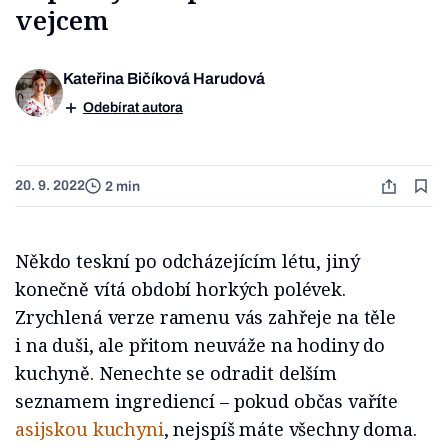
vejcem
Kateřina Bičíková Harudová
Odebírat autora
20. 9. 2022
2 min
Někdo teskní po odcházejícím létu, jiný
konečně vítá období horkých polévek.
Zrychlená verze ramenu vás zahřeje na těle
i na duši, ale přitom neuváže na hodiny do
kuchyně. Nenechte se odradit delším
seznamem ingrediencí – pokud občas vaříte
asijskou kuchyni
, nejspíš máte všechny doma.