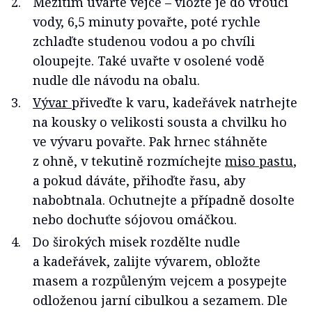
Mezitím uvařte vejce – vložte je do vroucí
vody, 6,5 minuty povařte, poté rychle
zchlaďte studenou vodou a po chvíli
oloupejte. Také uvařte v osolené vodě
nudle dle návodu na obalu.
Vývar
přiveďte k varu, kadeřávek natrhejte
na kousky o velikosti sousta a chvilku ho
ve vývaru povařte. Pak hrnec stáhněte
z ohně, v tekutině rozmíchejte
miso pastu
,
a pokud dáváte, přihoďte řasu, aby
nabobtnala. Ochutnejte a případně dosolte
nebo dochuťte sójovou omáčkou.
Do širokých misek rozdělte nudle
a kadeřávek, zalijte vývarem, obložte
masem a rozpůleným vejcem a posypejte
odloženou jarní cibulkou a sezamem. Dle