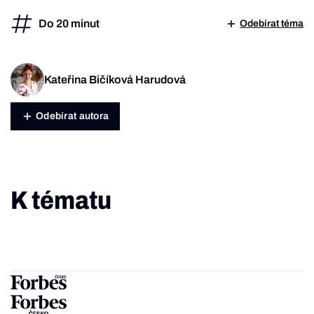
Do 20 minut
Odebírat téma
Kateřina Bičíková Harudová
Odebírat autora
K tématu