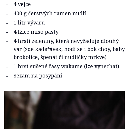
4 vejce
400 g čerstvých ramen nudlí
1 litr
vývaru
4 lžíce miso pasty
4 hrsti zeleniny, která nevyžaduje dlouhý
var (zde kadeřávek, hodí se i bok choy, baby
brokolice, špenát či nudličky mrkve)
1 hrst sušené řasy wakame (lze vynechat)
Sezam na posypání