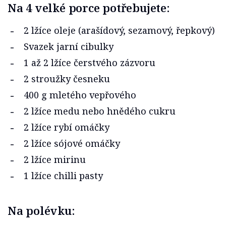
Na 4 velké porce potřebujete:
2 lžíce oleje (arašídový, sezamový, řepkový)
Svazek jarní cibulky
1 až 2 lžíce čerstvého zázvoru
2 stroužky česneku
400 g mletého vepřového
2 lžíce medu nebo hnědého cukru
2 lžíce rybí omáčky
2 lžíce sójové omáčky
2 lžíce mirinu
1 lžíce chilli pasty
Na polévku: