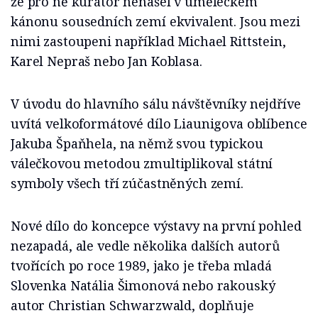
že pro ně kurátor nenašel v uměleckém
kánonu sousedních zemí ekvivalent. Jsou mezi
nimi zastoupeni například Michael Rittstein,
Karel Nepraš nebo Jan Koblasa.
V úvodu do hlavního sálu návštěvníky nejdříve
uvítá velkoformátové dílo Liaunigova oblíbence
Jakuba Špaňhela, na němž svou typickou
válečkovou metodou zmultiplikoval státní
symboly všech tří zúčastněných zemí.
Nové dílo do koncepce výstavy na první pohled
nezapadá, ale vedle několika dalších autorů
tvořících po roce 1989, jako je třeba mladá
Slovenka Natália Šimonová nebo rakouský
autor Christian Schwarzwald, doplňuje