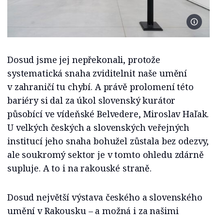
Foto M
Dosud jsme jej nepřekonali, protože
systematická snaha zviditelnit naše umění
v zahraničí tu chybí. A právě prolomení této
bariéry si dal za úkol slovenský kurátor
působící ve vídeňské Belvedere, Miroslav Haľak.
U velkých českých a slovenských veřejných
institucí jeho snaha bohužel zůstala bez odezvy,
ale soukromý sektor je v tomto ohledu zdárně
supluje. A to i na rakouské straně.
Dosud největší výstava českého a slovenského
umění v Rakousku – a možná i za našimi