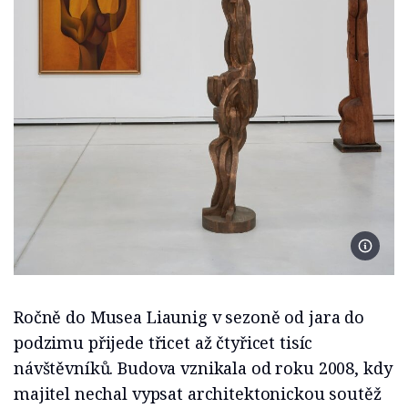
Foto M
Ročně do Musea Liaunig v sezoně od jara do
podzimu přijede třicet až čtyřicet tisíc
návštěvníků. Budova vznikala od roku 2008, kdy
majitel nechal vypsat architektonickou soutěž