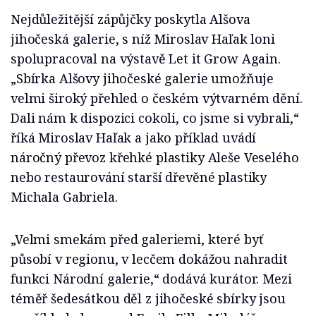
Nejdůležitější zápůjčky poskytla Alšova
jihočeská galerie, s níž Miroslav Haľak loni
spolupracoval na výstavě Let it Grow Again.
„Sbírka Alšovy jihočeské galerie umožňuje
velmi široký přehled o českém výtvarném dění.
Dali nám k dispozici cokoli, co jsme si vybrali,“
říká Miroslav Haľak a jako příklad uvádí
náročný převoz křehké plastiky Aleše Veselého
nebo restaurování starší dřevěné plastiky
Michala Gabriela.
„Velmi smekám před galeriemi, které byť
působí v regionu, v lecčem dokážou nahradit
funkci Národní galerie,“ dodává kurátor. Mezi
téměř šedesátkou děl z jihočeské sbírky jsou