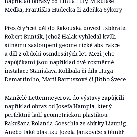
například obrazy od Emila Filly, Mikuláše
Medka, Františka Hudečka či Zdeňka Sýkory.
Přes čtyřicet děl do Rakouska dovezl i sběratel
Robert Runták, jehož Haľak vyhledal kvůli
silnému zastoupení geometrické abstrakce
a děl z období osmdesátých let. Mezi jeho
zápůjčkami jsou například dvě rozměrné
instalace Stanislava Kolíbala či díla Huga
Demartiniho, Márii Bartuszové či Jiřího Švece.
Manželé Lettenmeyerovi do výstavy zapůjčili
například obraz od Josefa Hampla, který
perfektně ladí geometrickou plastikou
Rakušana Rolanda Goeschla ze sbírky Liaunig.
Anebo také plastiku Jozefa Jankoviče s téměř