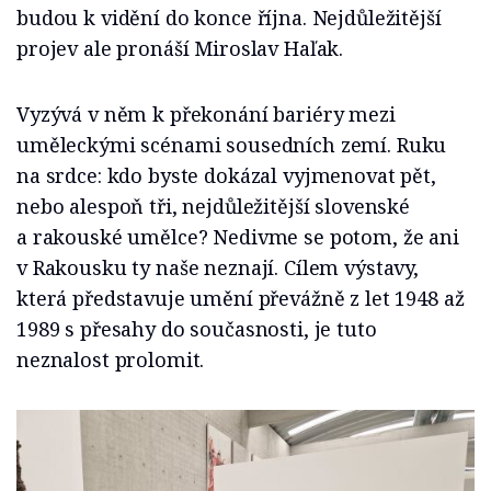
budou k vidění do konce října. Nejdůležitější
projev ale pronáší Miroslav Haľak.
Vyzývá v něm k překonání bariéry mezi
uměleckými scénami sousedních zemí. Ruku
na srdce: kdo byste dokázal vyjmenovat pět,
nebo alespoň tři, nejdůležitější slovenské
a rakouské umělce? Nedivme se potom, že ani
v Rakousku ty naše neznají. Cílem výstavy,
která představuje umění převážně z let 1948 až
1989 s přesahy do současnosti, je tuto
neznalost prolomit.