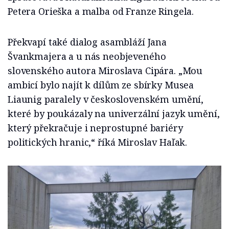
Petera Orieška a malba od Franze Ringela.
Překvapí také dialog asambláží Jana
Švankmajera a u nás neobjeveného
slovenského autora Miroslava Cipára. „Mou
ambicí bylo najít k dílům ze sbírky Musea
Liaunig paralely v československém umění,
které by poukázaly na univerzální jazyk umění,
který překračuje i neprostupné bariéry
politických hranic,“ říká Miroslav Haľak.