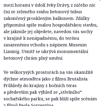
mezi horami v údolí řeky Drávy, z ničeho nic
ční ze zeleného svahu betonový tubus
zakončený proskleným balkonem. Zdálky
připomíná spíše malou hospodářskou stavbu,
ale jakmile jej objedete, navedou vás sochy
v krajině k nenápadnému, do terénu
zasazenému vchodu s nápisem Museum
Liaunig. Uvnitř se ukrývá monumentální
betonový chrám plný umění.
Ve velkorysých prostorách na vás okamžitě
dýchne atmosféra jako z filmu Brutalista.
Průhledy do krajiny z bočních teras
a především pak výhled ze „střešního“
sochařského parku, se pak blíží spíše scénám
z filmů Paola Sorrentina.