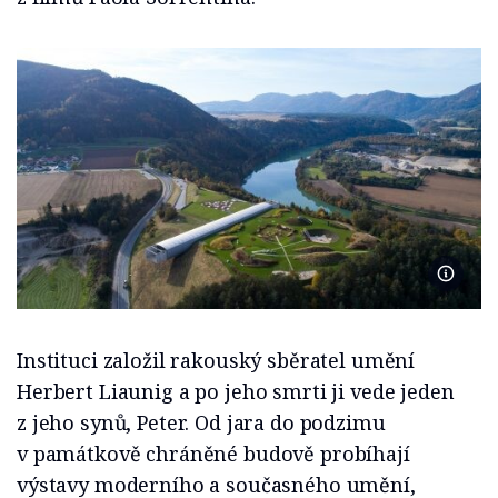
Foto M
Instituci založil rakouský sběratel umění
Herbert Liaunig a po jeho smrti ji vede jeden
z jeho synů, Peter. Od jara do podzimu
v památkově chráněné budově probíhají
výstavy moderního a současného umění,