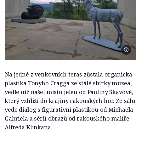
Foto Kl
Na jedné z venkovních teras zůstala organická
plastika Tonyho Cragga ze stálé sbírky muzea,
vedle níž našel místo jelen od Pauliny Skavové,
který vzhlíží do krajiny rakouských hor. Ze sálu
vede dialog s figurativní plastikou od Michaela
Gabriela a sérií obrazů od rakouského malíře
Alfreda Klinkana.