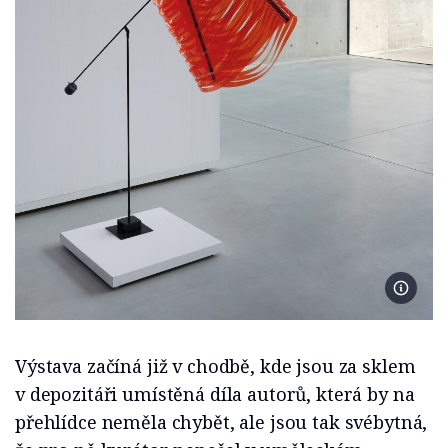
Foto M
Výstava začíná již v chodbě, kde jsou za sklem
v depozitáři umístěná díla autorů, která by na
přehlídce neměla chybět, ale jsou tak svébytná,