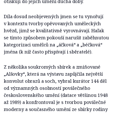
otiskují do jejich umění ducha doby.
Díla dosud neobjevených jmen se tu vynořují
v kontextu tvorby opěvovaných uměleckých
hvězd, jimž se kvalitativně vyrovnávají. Haľak
se tímto způsobem pokouší narušit zaběhnutou
kategorizaci umělců na „áčková“ a „béčková“
jména (k níž často přispívají i sběratelé).
Z několika soukromých sbírek a zmiňované
„Alšovky“, která na výstavu zapůjčila největší
konvolut obrazů a soch, vybral kurátor 144 děl
od významných osobností poválečného
československého umění (datace většinou 1948
až 1989) a konfrontoval je s tvorbou poválečné
moderny a současného umění ze sbírky rodiny