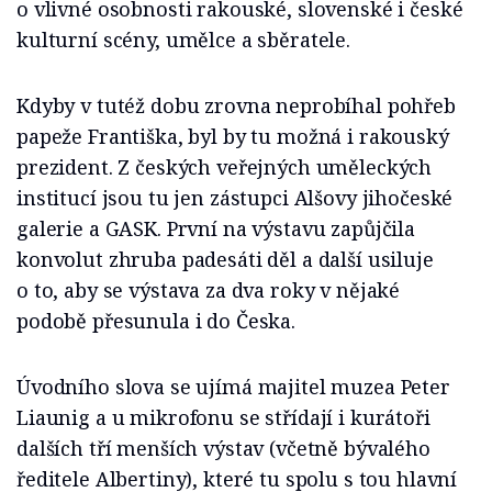
o vlivné osobnosti rakouské, slovenské i české
kulturní scény, umělce a sběratele.
Kdyby v tutéž dobu zrovna neprobíhal pohřeb
papeže Františka, byl by tu možná i rakouský
prezident. Z českých veřejných uměleckých
institucí jsou tu jen zástupci Alšovy jihočeské
galerie a GASK. První na výstavu zapůjčila
konvolut zhruba padesáti děl a další usiluje
o to, aby se výstava za dva roky v nějaké
podobě přesunula i do Česka.
Úvodního slova se ujímá majitel muzea Peter
Liaunig a u mikrofonu se střídají i kurátoři
dalších tří menších výstav (včetně bývalého
ředitele Albertiny), které tu spolu s tou hlavní