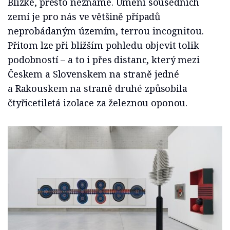
Blízké, přesto neznámé. Umění sousedních
zemí je pro nás ve většině případů
neprobádaným územím, terrou incognitou.
Přitom lze při bližším pohledu objevit tolik
podobností – a to i přes distanc, který mezi
Českem a Slovenskem na straně jedné
a Rakouskem na straně druhé způsobila
čtyřicetiletá izolace za železnou oponou.