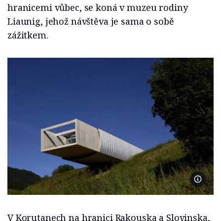
hranicemi vůbec, se koná v muzeu rodiny
Liaunig, jehož návštěva je sama o sobě
zážitkem.
Foto M
V Korutanech na hranici Rakouska a Slovinska,