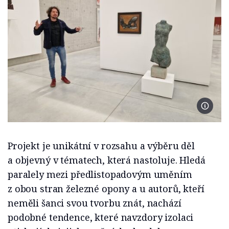
Foto Kl
Projekt je unikátní v rozsahu a výběru děl
a objevný v tématech, která nastoluje. Hledá
paralely mezi předlistopadovým uměním
z obou stran železné opony a u autorů, kteří
neměli šanci svou tvorbu znát, nachází
podobné tendence, které navzdory izolaci