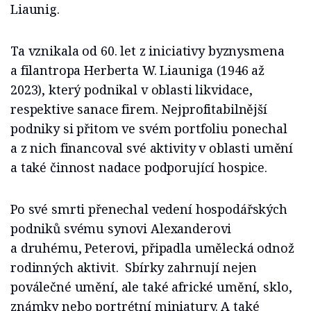
Liaunig.
Ta vznikala od 60. let z iniciativy byznysmena
a filantropa Herberta W. Liauniga (1946 až
2023), který podnikal v oblasti likvidace,
respektive sanace firem. Nejprofitabilnější
podniky si přitom ve svém portfoliu ponechal
a z nich financoval své aktivity v oblasti umění
a také činnost nadace podporující hospice.
Po své smrti přenechal vedení hospodářských
podniků svému synovi Alexanderovi
a druhému, Peterovi, připadla umělecká odnož
rodinných aktivit. Sbírky zahrnují nejen
poválečné umění, ale také africké umění, sklo,
známky nebo portrétní miniatury. A také