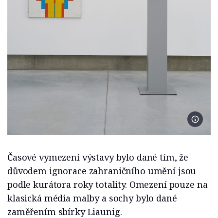
Foto M
Časové vymezení výstavy bylo dané tím, že
důvodem ignorace zahraničního umění jsou
podle kurátora roky totality. Omezení pouze na
klasická média malby a sochy bylo dané
zaměřením sbírky Liaunig.