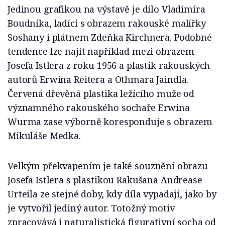
Jedinou grafikou na výstavě je dílo Vladimíra
Boudníka, ladící s obrazem rakouské malířky
Soshany i plátnem Zdeňka Kirchnera. Podobné
tendence lze najít například mezi obrazem
Josefa Istlera z roku 1956 a plastik rakouských
autorů Erwina Reitera a Othmara Jaindla.
Červená dřevěná plastika ležícího muže od
významného rakouského sochaře Erwina
Wurma zase výborně koresponduje s obrazem
Mikuláše Medka.
Velkým překvapením je také souznění obrazu
Josefa Istlera s plastikou Rakušana Andrease
Urteila ze stejné doby, kdy díla vypadají, jako by
je vytvořil jediný autor. Totožný motiv
zpracovává i naturalistická figurativní socha od