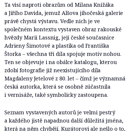
Ta visí naproti obrazům od Milana Knížáka
a Jiřího Davida, jemuž Alšova jihočeská galerie
právě chystá výstavu. Vedle nich je ve
společném kontextu vystaven obraz rakouské
hvězdy Marii Lassnig, její české současnice
Adrieny Šimotové a plastika od Františka
Štorka – všechna tři díla spojuje motiv nohou.
Ten se objevuje i na obálce katalogu, kterou
zdobí fotografie již neexistujícího díla
Magdaleny Jetelové z 80. let – čímž je významná
česká autorka, která se osobně zúčastnila
i vernisáže, také symbolicky zastoupena.
Seznam vystavených autorů je velmi pestrý
a každého jistě napadnou další důležitá jména,
která na něm chybějí. Kurátorovi ale nešlo o to,