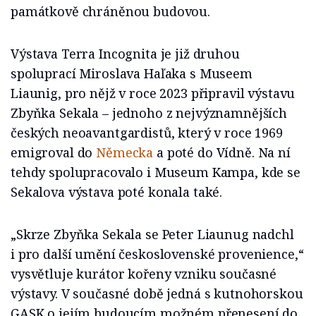
památkově chráněnou budovou.
Výstava Terra Incognita je již druhou
spoluprací Miroslava Haľaka s Museem
Liaunig, pro nějž v roce 2023 připravil výstavu
Zbyňka Sekala – jednoho z nejvýznamnějších
českých neoavantgardistů, který v roce 1969
emigroval do
Německa
a poté do Vídně. Na ní
tehdy spolupracovalo i Museum Kampa, kde se
Sekalova výstava poté konala také.
„Skrze Zbyňka Sekala se Peter Liaunug nadchl
i pro další umění československé provenience,“
vysvětluje kurátor kořeny vzniku současné
výstavy. V současné době jedná s kutnohorskou
GASK o jejím budoucím možném přenesení do