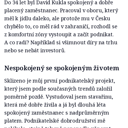
Do 34 let byl David Kukla spokojený a dobře
placený zaměstnanec. Pracoval v oboru, který
měl k jídlu daleko, ale protože mu v Česku
chybělo to, co měl rád v zahraničí, rozhodl se
z komfortní zóny vystoupit a začít podnikat.
A co radí? Například si všimnout díry na trhu
nebo se nebát investorů.
Nespokojený se spokojeným životem
Sklizeno je můj první podnikatelský projekt,
který jsem podle současných trendů založil
poměrně pozdě. Vystudoval jsem stavařinu,
která mě dobře živila a já byl dlouhá léta
spokojený zaměstnanec s nadprůměrným
platem. Podnikatelské dobrodružství mě