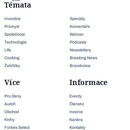
Témata
Investice
Speciály
Průmysl
Komentáře
Společnost
Woman
Technologie
Podcasty
Life
Newslettery
Cooking
Breaking News
Žebříčky
Brandvoice
Více
Informace
Pro členy
Eventy
Autoři
Členství
Obchod
Inzerce
Knihy
Kariéra
Forbes Select
Kontakty