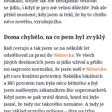
nelákalo, stejně tak mě nenapadlo věnovat
se jídlu, i když je pro mě velmi důležité. Pak ale
přišel moment, kdy jsem si řekl, že by to chtělo
něco nového, vzrušujícího.
Doma chybělo, na co jsem byl zvyklý
Rád cestuju a tak jsem se na několik let
odstěhoval za prací do
Německa
. Ve všech
jiných destinacích jsem si jídlo užíval a přišlo
mi naprosto normální, že jsem měl v
Německu
při ruce kvalitní potraviny. Nabídka lokálních
a BIO potravin tam byla něco běžného a byl
jsem nadšeným zákazníkem Bio supermarketů.
Když jsem se pak vrátil domů, hned mi bylo
jasné, že tady nic takového nemáme. A tady je
ten základ prvního milionu – díra na trhu.