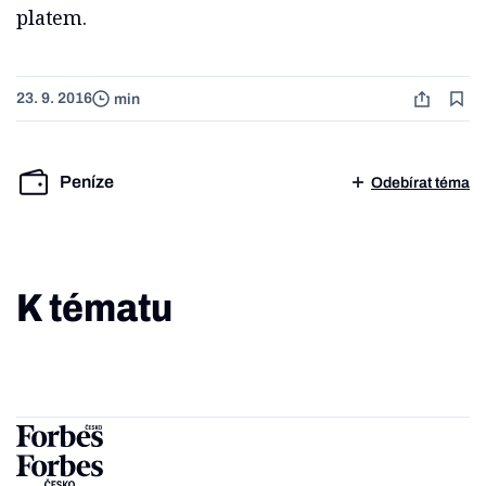
platem.
23. 9. 2016
min
Peníze
Odebírat téma
K tématu