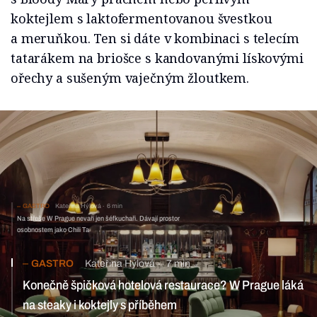
koktejlem s laktofermentovanou švestkou
a meruňkou. Ten si dáte v kombinaci s telecím
tatarákem na briošce s kandovanými lískovými
ořechy a sušeným vaječným žloutkem.
GASTRO
Kateřina Hýlová
6 min
Na střeše W Prague nevaří jen šéfkuchaři. Dávají prostor
osobnostem jako Chili Ta
GASTRO
Kateřina Hýlová
7 min
Konečně špičková hotelová restaurace? W Prague láká
na steaky i koktejly s příběhem