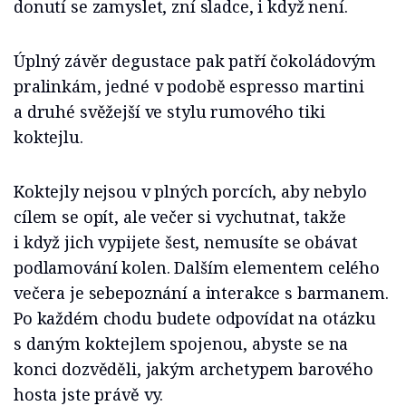
donutí se zamyslet, zní sladce, i když není.
Úplný závěr degustace pak patří čokoládovým
pralinkám, jedné v podobě espresso martini
a druhé svěžejší ve stylu rumového tiki
koktejlu.
Koktejly nejsou v plných porcích, aby nebylo
cílem se opít, ale večer si vychutnat, takže
i když jich vypijete šest, nemusíte se obávat
podlamování kolen. Dalším elementem celého
večera je sebepoznání a interakce s barmanem.
Po každém chodu budete odpovídat na otázku
s daným koktejlem spojenou, abyste se na
konci dozvěděli, jakým archetypem barového
hosta jste právě vy.