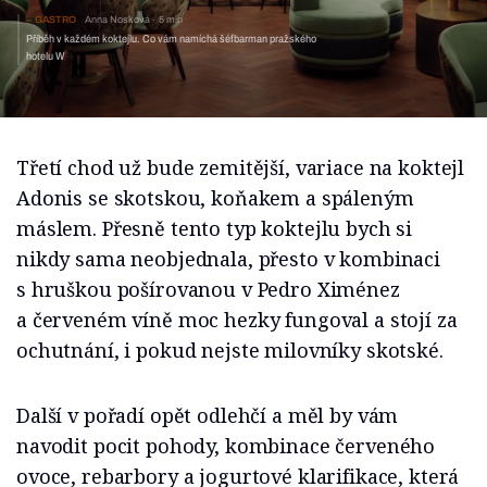
GASTRO
Anna Nosková
5 min
Příběh v každém koktejlu. Co vám namíchá šéfbarman pražského
hotelu W
Třetí chod už bude zemitější, variace na koktejl
Adonis se skotskou, koňakem a spáleným
máslem. Přesně tento typ koktejlu bych si
nikdy sama neobjednala, přesto v kombinaci
s hruškou pošírovanou v Pedro Ximénez
a červeném víně moc hezky fungoval a stojí za
ochutnání, i pokud nejste milovníky skotské.
Další v pořadí opět odlehčí a měl by vám
navodit pocit pohody, kombinace červeného
ovoce, rebarbory a jogurtové klarifikace, která