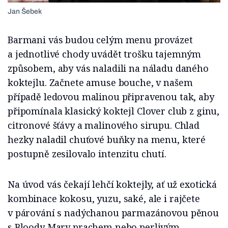
Jan Šebek
Barmani vás budou celým menu provázet
a jednotlivé chody uvádět trošku tajemným
způsobem, aby vás naladili na náladu daného
koktejlu. Začnete amuse bouche, v našem
případě ledovou malinou připravenou tak, aby
připomínala klasický koktejl Clover club z ginu,
citronové šťávy a malinového sirupu. Chlad
hezky naladil chuťové buňky na menu, které
postupně zesilovalo intenzitu chutí.
Na úvod vás čekají lehčí koktejly, ať už exotická
kombinace kokosu, yuzu, saké, ale i rajčete
v párování s nadýchanou parmazánovou pěnou
s Bloody Mary prachem nebo perlivým