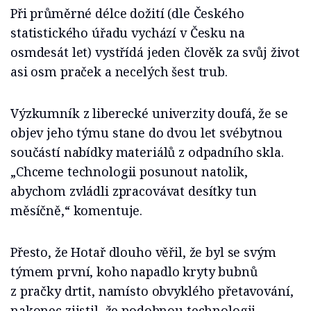
Při průměrné délce dožití (dle Českého
statistického úřadu vychází v Česku na
osmdesát let) vystřídá jeden člověk za svůj život
asi osm praček a necelých šest trub.
Výzkumník z liberecké univerzity doufá, že se
objev jeho týmu stane do dvou let
svébytnou
součástí nabídky materiálů z odpadního skla.
„Chceme technologii posunout natolik,
abychom zvládli zpracovávat desítky tun
měsíčně,“ komentuje.
Přesto, že Hotař dlouho věřil, že byl se svým
týmem první, koho napadlo kryty bubnů
z pračky drtit, namísto obvyklého přetavování,
nakonec zjistil, že podobnou technologii