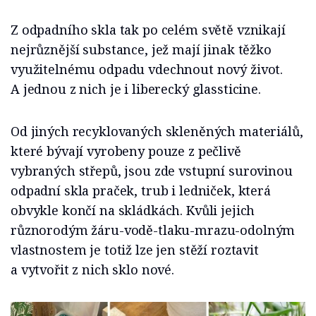
Z odpadního skla tak po celém světě vznikají
nejrůznější substance, jež mají jinak těžko
využitelnému odpadu vdechnout nový život.
A jednou z nich je i liberecký glassticine.
Od jiných recyklovaných skleněných materiálů,
které bývají vyrobeny pouze z pečlivě
vybraných střepů, jsou zde vstupní surovinou
odpadní skla praček, trub i ledniček, která
obvykle končí na skládkách. Kvůli jejich
různorodým žáru-vodě-tlaku-mrazu-odolným
vlastnostem je totiž lze jen stěží roztavit
a vytvořit z nich sklo nové.