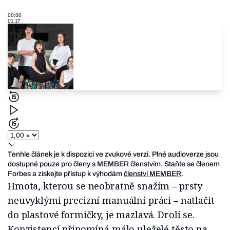
00:00
01:17
Tenhle článek je k dispozici ve zvukové verzi. Plné audioverze jsou
dostupné pouze pro členy s MEMBER členstvím. Staňte se členem
Forbes a získejte přístup k výhodám
členství MEMBER
.
Hmota, kterou se neobratně snažím – prsty
neuvyklými precizní manuální práci – natlačit
do plastové formičky, je mazlavá. Drolí se.
Konzistencí připomíná málo uleželé těsto na