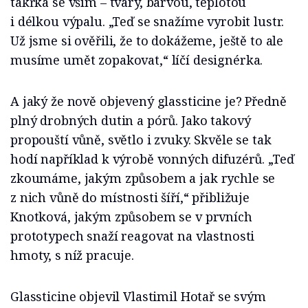
takřka se vším – tvary, barvou, teplotou
i délkou výpalu. „Teď se snažíme vyrobit lustr.
Už jsme si ověřili, že to dokážeme, ještě to ale
musíme umět zopakovat,“ líčí designérka.
A jaký že nově objevený glassticine je? Předně
plný drobných dutin a pórů. Jako takový
propouští vůně, světlo i zvuky. Skvěle se tak
hodí například k výrobě vonných difuzérů. „Teď
zkoumáme, jakým způsobem a jak rychle se
z nich vůně do místnosti šíří,“ přibližuje
Knotková, jakým způsobem se v prvních
prototypech snaží reagovat na vlastnosti
hmoty, s níž pracuje.
Glassticine objevil Vlastimil Hotař se svým