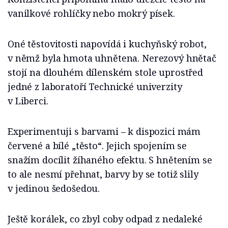
vanilkové rohlíčky nebo mokrý písek.
Oné těstovitosti napovídá i kuchyňský robot,
v němž byla hmota uhnětena. Nerezový hnětač
stojí na dlouhém dílenském stole uprostřed
jedné z laboratoří Technické univerzity
v Liberci.
Experimentuji s barvami – k dispozici mám
červené a bílé „těsto“. Jejich spojením se
snažím docílit žíhaného efektu. S hnětením se
to ale nesmí přehnat, barvy by se totiž slily
v jedinou šedošedou.
Ještě korálek, co zbyl coby odpad z nedaleké