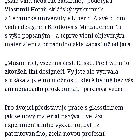
„Sklo vám nedá nic zadarmo,“ podotýká
Vlastimil Hotař, sklářský výzkumník
z Technické univerzity v Liberci. A své o tom
vědí i designéři Knotková s Mirbauerem. Ti
s výše popsaným – a teprve vloni objeveným –
materiálem z odpadního skla zápasí už od jara.
„Musím říct, všechna čest, Eliško. Před vámi to
zkoušeli jiní designéři. Vy jste ale vytrvalá
a ukázala jste mi možnosti, které by mě bez vás
ani nenapadlo prozkoumat,“ přiznává vědec.
Pro dvojici představuje práce s glassticinem –
jak se nový materiál nazývá – ve fázi
experimentálního výzkumu, byť již
patentovaného, zcela novou profesní