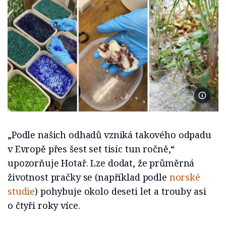
Foto Ba
„Podle našich odhadů vzniká takového odpadu
v Evropě přes šest set tisíc tun ročně,“
upozorňuje Hotař. Lze dodat, že průměrná
životnost pračky se (například podle
norské
studie
) pohybuje okolo deseti let a trouby asi
o čtyři roky více.