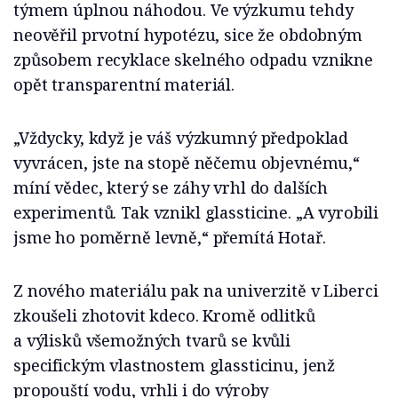
týmem úplnou náhodou. Ve výzkumu tehdy
neověřil prvotní hypotézu, sice že obdobným
způsobem recyklace skelného odpadu vznikne
opět transparentní materiál.
„Vždycky, když je váš výzkumný předpoklad
vyvrácen, jste na stopě něčemu objevnému,“
míní vědec, který se záhy vrhl do dalších
experimentů. Tak vznikl glassticine. „A vyrobili
jsme ho poměrně levně,“ přemítá Hotař.
Z nového materiálu pak na univerzitě v Liberci
zkoušeli zhotovit kdeco. Kromě odlitků
a výlisků všemožných tvarů se kvůli
specifickým vlastnostem glassticinu, jenž
propouští vodu, vrhli i do výroby