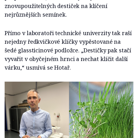
znovupoužitelných destiček na klíčení
nejrůznějších semínek.
Přímo v laboratoři technické univerzity tak raší
nejedny ředkvičkové klíčky vypěstované na
šedé glassticinové podložce. „Destičky pak stačí
vyvařit v obyčejném hrnci a nechat klíčit další
várku,“ usmívá se Hotař.