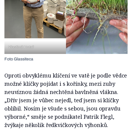
Vlastimil Hotař
Foto Glassiteca
Oproti obvyklému klíčení ve vatě je podle vědce
možné klíčky pojídat i s kořínky, mezi zuby
neuvíznou žádná nechtěná bavlněná vlákna.
„Dřív jsem je vůbec nejedl, teď jsem si klíčky
oblíbil. Nosím je všude s sebou, jsou opravdu
výborné,“ směje se podnikatel Patrik Flegl,
žvýkaje několik ředkvičkových výhonků.