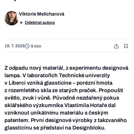
Viktorie Melicharová
Odebírat autora
19. 7. 2025
9 min
Z odpadu nový materiál, z experimentu designová
lampa. V laboratořích Technické univerzity
v Liberci vzniká glassticine – porézní hmota
z rozemletého skla ze starých praček. Propouští
světlo, zvuk i vůně. Původně nezdařený pokus
sklářského výzkumníka Vlastimila Hotaře dal
vzniknout unikátnímu materiálu s českým
patentem. První designové výrobky z takzvaného
glassticinu se představí na Designbloku.