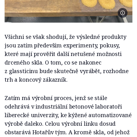
Foto Ba
Všichni se však shodují, že výsledné produkty
jsou zatím především experimenty, pokusy,
které mají prověřit další netušené možnosti
drceného skla. O tom, co se nakonec
z glassticinu bude skutečně vyrábět, rozhodne
trh a koncový zákazník.
Zatím má výrobní proces, jenž se stále
odehrává v industriální betonové laboratoři
liberecké univerzity, ke kýžené automatizované
výrobě daleko. Celou výrobní linku dosud
obstarává Hotařův tým. A kromě skla, od jehož