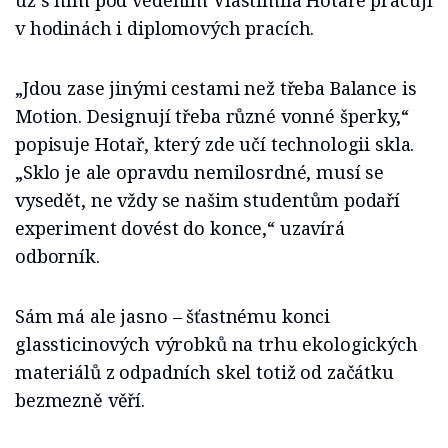
už s ním pod vedením Vlastimila Hotaře pracují
v hodinách i diplomových pracích.
„Jdou zase jinými cestami než třeba Balance is
Motion. Designují třeba různé vonné šperky,“
popisuje Hotař, který zde učí technologii skla.
„Sklo je ale opravdu nemilosrdné, musí se
vysedět, ne vždy se našim studentům podaří
experiment dovést do konce,“ uzavírá
odborník.
Sám má ale jasno – šťastnému konci
glassticinových výrobků na trhu ekologických
materiálů z odpadních skel totiž od začátku
bezmezně věří.