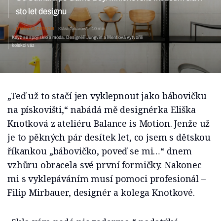
sto let designu
UMĚNÍ & DESIGN
Klára Čikarová
10 min
Když se spojí sklo a móda. Designéři Jungvirt a Mentlová vytvořili
kolekci váz
„Teď už to stačí jen vyklepnout jako bábovičku
na pískovišti,“ nabádá mě designérka Eliška
Knotková z ateliéru Balance is Motion. Jenže už
je to pěkných pár desítek let, co jsem s dětskou
říkankou „bábovičko, poveď se mi…“ dnem
vzhůru obracela své první formičky. Nakonec
mi s vyklepáváním musí pomoci profesionál –
Filip Mirbauer, designér a kolega Knotkové.