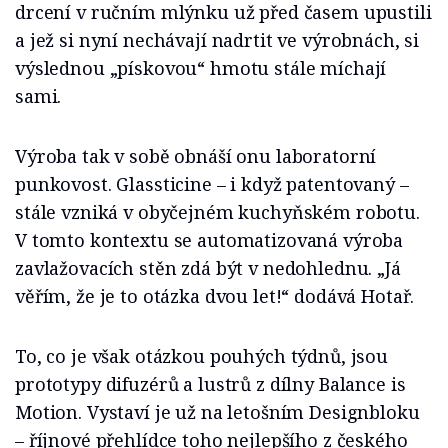
drcení v ručním mlýnku už před časem upustili
a jež si nyní nechávají nadrtit ve výrobnách, si
výslednou „pískovou“ hmotu stále míchají
sami.
Výroba tak v sobě obnáší onu laboratorní
punkovost. Glassticine – i když patentovaný –
stále vzniká v obyčejném kuchyňském robotu.
V tomto kontextu se automatizovaná výroba
zavlažovacích stěn zdá být v nedohlednu. „Já
věřím, že je to otázka dvou let!“ dodává Hotař.
To, co je však otázkou pouhých týdnů, jsou
prototypy difuzérů a lustrů z dílny Balance is
Motion. Vystaví je už na letošním Designbloku
– říjnové přehlídce toho nejlepšího z českého