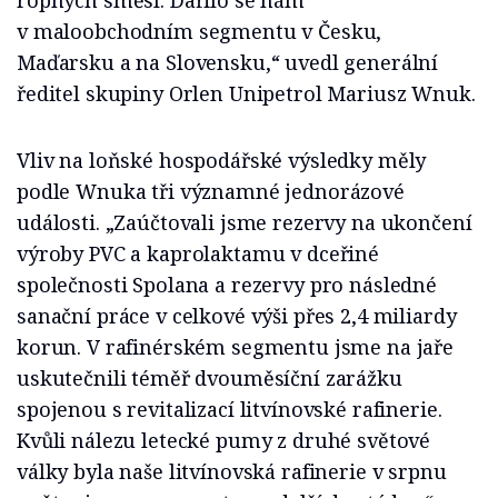
ropných směsí. Dařilo se nám
v maloobchodním segmentu v Česku,
Maďarsku a na Slovensku,“ uvedl generální
ředitel skupiny Orlen Unipetrol Mariusz Wnuk.
Vliv na loňské hospodářské výsledky měly
podle Wnuka tři významné jednorázové
události. „Zaúčtovali jsme rezervy na ukončení
výroby PVC a kaprolaktamu v dceřiné
společnosti Spolana a rezervy pro následné
sanační práce v celkové výši přes 2,4 miliardy
korun. V rafinérském segmentu jsme na jaře
uskutečnili téměř dvouměsíční zarážku
spojenou s revitalizací litvínovské rafinerie.
Kvůli nálezu letecké pumy z druhé světové
války byla naše litvínovská rafinerie v srpnu