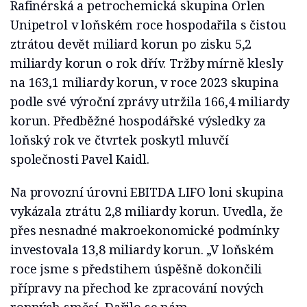
Rafinérská a petrochemická skupina Orlen
Unipetrol v loňském roce hospodařila s čistou
ztrátou devět miliard korun po zisku 5,2
miliardy korun o rok dřív. Tržby mírně klesly
na 163,1 miliardy korun, v roce 2023 skupina
podle své výroční zprávy utržila 166,4 miliardy
korun. Předběžné hospodářské výsledky za
loňský rok ve čtvrtek poskytl mluvčí
společnosti Pavel Kaidl.
Na provozní úrovni EBITDA LIFO loni skupina
vykázala ztrátu 2,8 miliardy korun. Uvedla, že
přes nesnadné makroekonomické podmínky
investovala 13,8 miliardy korun. „V loňském
roce jsme s předstihem úspěšně dokončili
přípravy na přechod ke zpracování nových