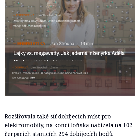
ENERGETIKA
Jan Strouhal
3 min
Ztratili jsme zdravý rozum. Jsme zahlceni regulacemi, varuje
šéf Orlen Unipetrol
ENERGETIKA
Jan Strouhal
16 min
Lajky vs. megawatty. Jak jaderná inženýrka Adéla
Chalupová řídí turbínu i miliardy
DOPRAVA
Jan Strouhal
13 min
Dvě vs. dvacet minut. U nabíjení musíme řidiče zabavit, říká
šéf českého OMV
Rozšiřovala také síť dobíjecích míst pro
elektromobily, na konci loňska nabízela na 102
čerpacích stanicích 294 dobíjecích bodů.