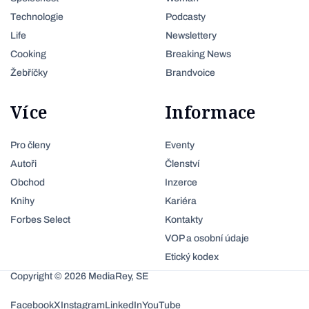
Technologie
Podcasty
Life
Newslettery
Cooking
Breaking News
Žebříčky
Brandvoice
Více
Informace
Pro členy
Eventy
Autoři
Členství
Obchod
Inzerce
Knihy
Kariéra
Forbes Select
Kontakty
VOP a osobní údaje
Etický kodex
Copyright © 2026 MediaRey, SE
Facebook
X
Instagram
LinkedIn
YouTube