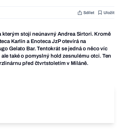
Sdílet
Uložit
za kterým stojí neúnavný Andrea Sirtori. Kromě
eca Karlín a Enoteca JzP otevírá na
o Gelato Bar. Tentokrát se jedná o něco víc
a, ale také o pomyslný hold zesnulému otci. Ten
linárnu před čtvrtstoletím v Miláně.