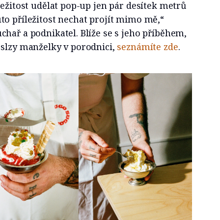
ležitost udělat pop-up jen pár desítek metrů
to příležitost nechat projít mimo mě,“
hař a podnikatel. Blíže se s jeho příběhem,
 slzy manželky v porodnici,
seznámíte zde
.