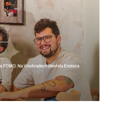
arlínské
in
ína a FOMO. Na Vinohradech otevřela Enoteca
ojí