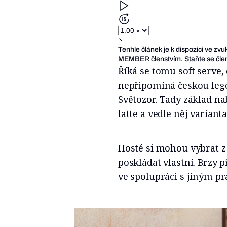
Tenhle článek je k dispozici ve zv
MEMBER členstvím. Staňte se člen
Říká se tomu soft serve,
nepřipomíná českou lege
Světozor. Tady základ nab
latte a vedle něj variant
Hosté si mohou vybrat z
poskládat vlastní. Brzy 
ve spolupráci s jiným 