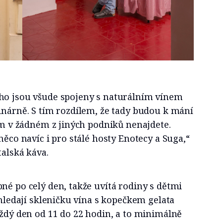
ho jsou všude spojeny s naturálním vínem
inárně. S tím rozdílem, že tady budou k mání
tím v žádném z jiných podniků nenajdete.
něco navíc i pro stálé hosty Enotecy a Suga,“
talská káva.
né po celý den, takže uvítá rodiny s dětmi
 hledají skleničku vína s kopečkem gelata
aždý den od 11 do 22 hodin, a to minimálně