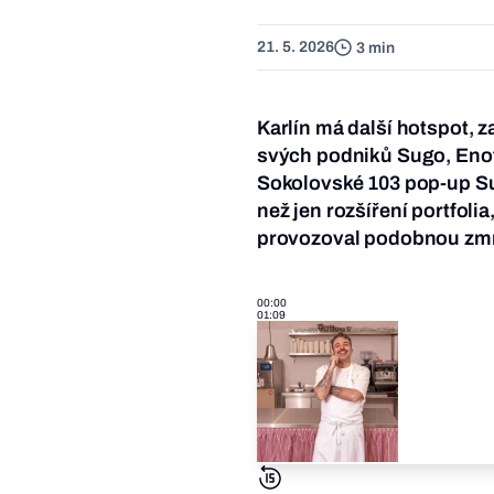
21. 5. 2026
3 min
Karlín má další hotspot, 
svých podniků Sugo, Enot
Sokolovské 103 pop-up Sug
než jen rozšíření portfoli
provozoval podobnou zmrz
00:00
01:09