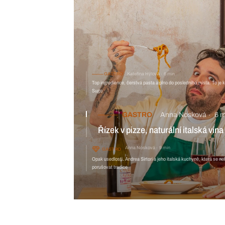
GASTRO
Kateřina Hýlová
6 min
Top ingredience, čerstvá pasta a plno do posledního místa. To je k
Sugo
GASTRO
Anna Nosková
6 m
Řízek v pizze, naturální italská v
Anna Nosková
9 min
GASTRO
Opak usedlosti. Andrea Sirtori a jeho italská kuchyně, která se neb
porušovat tradice