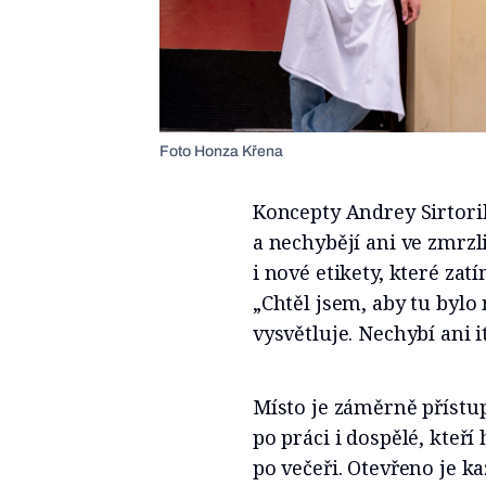
Foto Honza Křena
Koncepty Andrey Sirtori
a nechybějí ani ve zmrzl
i nové etikety, které za
„Chtěl jsem, aby tu bylo 
vysvětluje. Nechybí ani i
Místo je záměrně přístup
po práci i dospělé, kteří
po večeři. Otevřeno je k