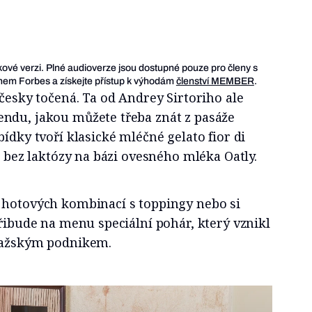
ukové verzi. Plné audioverze jsou dostupné pouze pro členy s
em Forbes a získejte přístup k výhodám
členství MEMBER
.
 česky točená. Ta od Andrey Sirtoriho ale
ndu, jakou můžete třeba znát z pasáže
ídky tvoří klasické mléčné gelato fior di
a bez laktózy na bázi ovesného mléka Oatly.
 hotových kombinací s toppingy nebo si
přibude na menu speciální pohár, který vznikl
pražským podnikem.