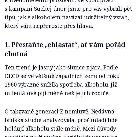
k uvědomělému prožívání. Ve spolupráci
s kampaní Suchej únor jsme pro vás vybrali pět
tipů, jak s alkoholem navázat udržitelný vztah,
který vám nepřeroste přes hlavu.
1. Přestaňte „chlastat“, ať vám pořád
chutná
Ten trend je jasný jako slunce z jara. Podle
OECD se ve většině západních zemí od roku
1960 výrazně snížila spotřeba alkoholu. Již
mileniálové pijí méně než jejich rodiče.
O takzvané generaci Z nemluvě. Nedávná
britská studie analyzovala, proč mladí lidé
holdují alkoholu stále méně. Mezi důvody