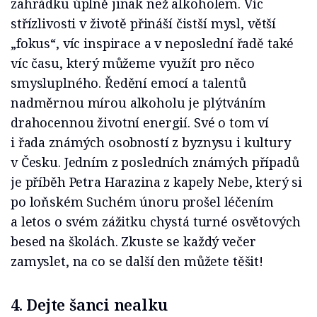
zahrádku úplně jinak než alkoholem. Víc
střízlivosti v životě přináší čistší mysl, větší
„fokus“, víc inspirace a v neposlední řadě také
víc času, který můžeme využít pro něco
smysluplného. Ředění emocí a talentů
nadměrnou mírou alkoholu je plýtváním
drahocennou životní energií. Své o tom ví
i řada známých osobností z byznysu i kultury
v Česku. Jedním z posledních známých případů
je příběh Petra Harazina z kapely Nebe, který si
po loňském Suchém únoru prošel léčením
a letos o svém zážitku chystá turné osvětových
besed na školách. Zkuste se každý večer
zamyslet, na co se další den můžete těšit!
4. Dejte šanci nealku