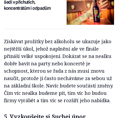
šedi v příchutích,
koncentrátům i odpadům
Získávat prožitky bez alkoholu se ukazuje jako
nejtěžší úkol, jehož naplnění ale ve finále
přináší velké uspokojení. Dokázat se na nealku
dobře bavit na party nebo koncertě je
schopnost, kterou se řada z nás musí znovu
naučit, protože ji často necháváme za sebou už
na základní škole. Navíc budete součástí změny.
Čím víc nealka budeme pít, tím víc ho budou
firmy vyrábět a tím víc se rozšíří jeho nabídka.
5. Vyzkoušejte si Suchej únor