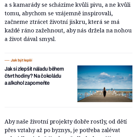
a s kamarády se scházíme kvůli pivu, a ne kvůli
tomu, abychom se vzájemně inspirovali,
začneme ztrácet životní jiskru, která se má
každé ráno zažehnout, aby nás držela na nohou
a život dával smysl.
Jak být lepší
Jak si zlepšit náladu během
čtvrt hodiny? Na čokoládu
a alkohol zapomeňte
Aby naše životní projekty dobře rostly, od dětí
přes vztahy až po byznys, je potřeba zalévat