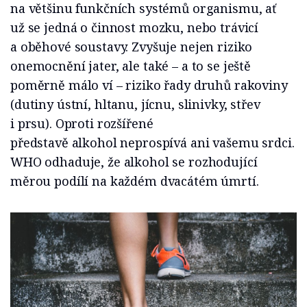
na většinu funkčních systémů organismu, ať
už se jedná o činnost mozku, nebo trávicí
a oběhové soustavy. Zvyšuje nejen riziko
onemocnění jater, ale také – a to se ještě
poměrně málo ví – riziko řady druhů rakoviny
(dutiny ústní, hltanu, jícnu, slinivky, střev
i prsu). Oproti rozšířené
představě alkohol neprospívá ani vašemu srdci.
WHO odhaduje, že alkohol se rozhodující
měrou podílí na každém dvacátém úmrtí.