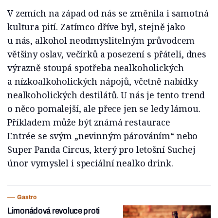
V zemích na západ od nás se změnila i samotná
kultura pití. Zatímco dříve byl, stejně jako
u nás, alkohol neodmyslitelným průvodcem
většiny oslav, večírků a posezení s přáteli, dnes
výrazně stoupá spotřeba nealkoholických
a nízkoalkoholických nápojů, včetně nabídky
nealkoholických destilátů. U nás je tento trend
o něco pomalejší, ale přece jen se ledy lámou.
Příkladem může být známá restaurace
Entrée se svým „nevinným párováním“ nebo
Super Panda Circus, který pro letošní Suchej
únor vymyslel i speciální nealko drink.
Gastro
Limonádová revoluce proti