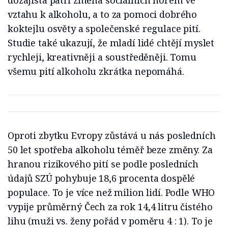
dozajista patří změna sociálních norem ve
vztahu k alkoholu, a to za pomoci dobrého
koktejlu osvěty a společenské regulace pití.
Studie také ukazují, že mladí lidé chtějí myslet
rychleji, kreativněji a soustředěněji. Tomu
všemu pití alkoholu zkrátka nepomáhá.
Oproti zbytku Evropy zůstává u nás posledních
50 let spotřeba alkoholu téměř beze změny. Za
hranou rizikového pití se podle posledních
údajů SZÚ pohybuje 18,6 procenta dospělé
populace. To je více než milion lidí. Podle WHO
vypije průměrný Čech za rok 14,4 litru čistého
lihu (muži vs. ženy pořád v poměru 4 : 1). To je