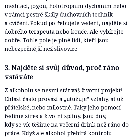
meditací, jógou, holotropním dýcháním nebo
v rámci pestré škály duchovních technik
a cvičení. Pokud potřebujete vedení, najděte si
dobrého terapeuta nebo kouče. Ale vybírejte
dobře. Tohle pole je plné lidí, kteří jsou
nebezpečnější než slivovice.
3. Najděte si svůj důvod, proč ráno
vstáváte
Z alkoholu se nesmí stát váš životní projekt!
Chlast často provází a „utužuje“ vztahy, ať už
přátelské, nebo milostné. Taky jeho pomocí
ředíme stres a životní splíny. Jsou dny,
kdy se víc těšíme na večerní drink než ráno do
práce. Když ale alkohol přebírá kontrolu