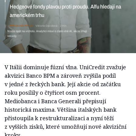
Hedgeové fondy plavou proti proudu. Alfu hledají na
americkém trhu
BREAKING NEWS
Viktorie Davidová
2 min
Nvidia opět na vrcholu. Analytici mluví o zlaté vlně AI, akcie trhají
rekordy
V Itálii dominuje fúzní vlna. UniCredit zvažuje
akvizici Banco BPM a zároveň zvýšila podíl
v jedné z řeckých bank. Její akcie od začátku
roku posílily o čtyřicet osm procent.
Mediobanca i Banca Generali přepisují
historická maxima. Většina italských bank
přistoupila k restrukturalizaci a nyní těží
z vyšších zisků, které umožňují nové akviziční
kroky.