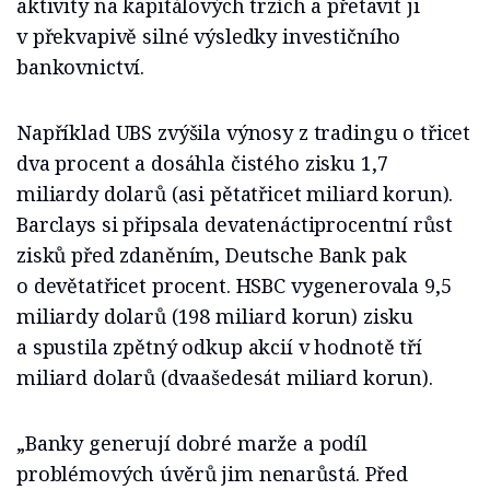
aktivity na kapitálových trzích a přetavit ji
v překvapivě silné výsledky investičního
bankovnictví.
Například UBS zvýšila výnosy z tradingu o třicet
dva procent a dosáhla čistého zisku 1,7
miliardy dolarů (asi pětatřicet miliard korun).
Barclays si připsala devatenáctiprocentní růst
zisků před zdaněním, Deutsche Bank pak
o devětatřicet procent. HSBC vygenerovala 9,5
miliardy dolarů (198 miliard korun) zisku
a spustila zpětný odkup akcií v hodnotě tří
miliard dolarů (dvaašedesát miliard korun).
„Banky generují dobré marže a podíl
problémových úvěrů jim nenarůstá. Před