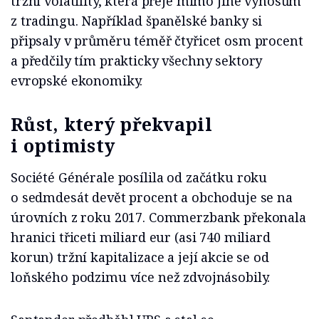
tržní volatility, která přeje mimo jiné výnosům
z tradingu. Například španělské banky si
připsaly v průměru téměř čtyřicet osm procent
a předčily tím prakticky všechny sektory
evropské ekonomiky.
Růst, který překvapil
i optimisty
Société Générale posílila od začátku roku
o sedmdesát devět procent a obchoduje se na
úrovních z roku 2017. Commerzbank překonala
hranici třiceti miliard eur (asi 740 miliard
korun) tržní kapitalizace a její akcie se od
loňského podzimu více než zdvojnásobily.