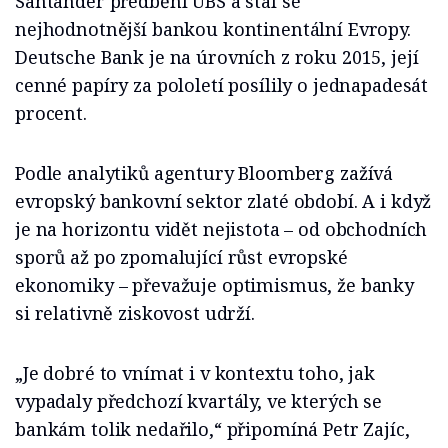
Santander předběhl UBS a stal se
nejhodnotnější bankou kontinentální Evropy.
Deutsche Bank je na úrovních z roku 2015, její
cenné papíry za pololetí posílily o jednapadesát
procent.
Podle analytiků agentury Bloomberg zažívá
evropský bankovní sektor zlaté období. A i když
je na horizontu vidět nejistota – od obchodních
sporů až po zpomalující růst evropské
ekonomiky – převažuje optimismus, že banky
si relativně ziskovost udrží.
„Je dobré to vnímat i v kontextu toho, jak
vypadaly předchozí kvartály, ve kterých se
bankám tolik nedařilo,“ připomíná Petr Zajíc,