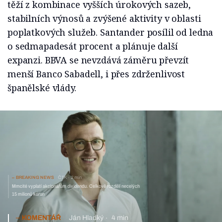
těží z kombinace vyšších úrokových sazeb,
stabilních výnosů a zvýšené aktivity v oblasti
poplatkových služeb. Santander posílil od ledna
o sedmapadesát procent a plánuje další
expanzi. BBVA se nevzdává záměru převzít
menší Banco Sabadell, i přes zdrženlivost
španělské vlády.
BREAKING NEWS
ČTK
2 min
Mmcité vyplatí akcionářům dividendu. Celkově rozdělí necelých
15 milionů korun
KOMENTÁŘ
Ján Hladký
4 min