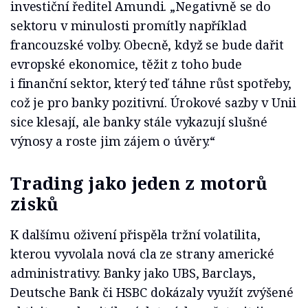
investiční ředitel Amundi. „Negativně se do
sektoru v minulosti promítly například
francouzské volby. Obecně, když se bude dařit
evropské ekonomice, těžit z toho bude
i finanční sektor, který teď táhne růst spotřeby,
což je pro banky pozitivní. Úrokové sazby v Unii
sice klesají, ale banky stále vykazují slušné
výnosy a roste jim zájem o úvěry.“
Trading jako
jeden z
motor
ů
zisků
K dalšímu oživení přispěla tržní volatilita,
kterou vyvolala nová cla ze strany americké
administrativy. Banky jako UBS, Barclays,
Deutsche Bank či HSBC dokázaly využít zvýšené