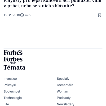
Playlisty pro lepší koncentraci: pomůžou vám
v práci, nebo se z nich zblázníte?
12. 2. 2019
min
Témata
Investice
Speciály
Průmysl
Komentáře
Společnost
Woman
Technologie
Podcasty
Life
Newslettery