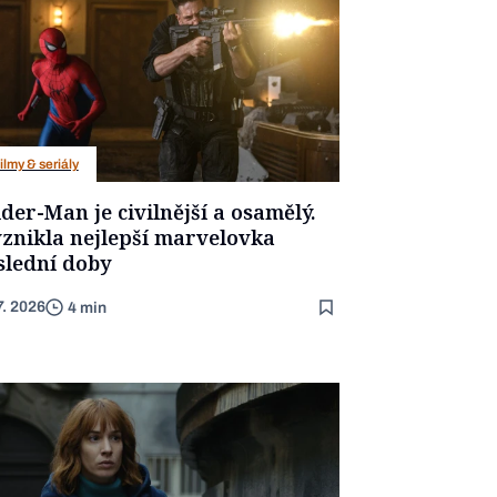
ilmy & seriály
der-Man je civilnější a osamělý.
vznikla nejlepší marvelovka
slední doby
7. 2026
4 min