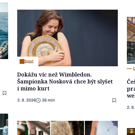
Sport
C
Dokážu víc než Wimbledon.
Šampionka Nosková chce být slyšet
Če
i mimo kurt
pr
we
3. 8. 2026
36 min
2. 8