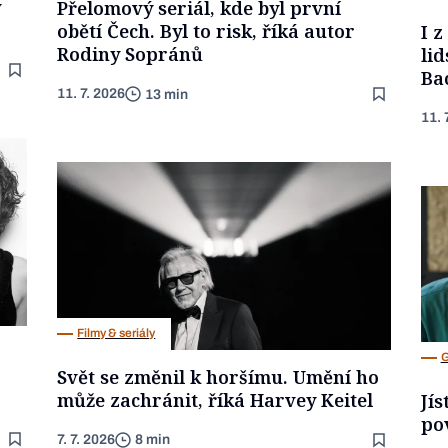
y
Přelomový seriál, kde byl první
obětí Čech. Byl to risk, říká autor
I 
Rodiny Sopránů
lid
Ba
11. 7. 2026
13 min
11. 
Filmy & seriály
G
Svět se změnil k horšímu. Umění ho
může zachránit, říká Harvey Keitel
Jís
po
7. 7. 2026
8 min