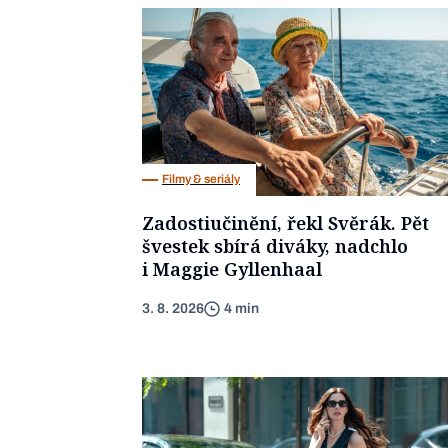
Filmy & seriály
Zadostiučinění, řekl Svěrák. Pět
švestek sbírá diváky, nadchlo
i Maggie Gyllenhaal
3. 8. 2026
4 min