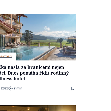
estování
ška našla za hranicemi nejen
áci. Dnes pomáhá řídit rodinný
llness hotel
. 2026
7 min