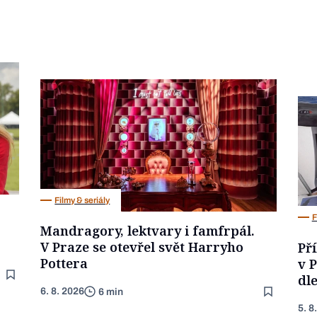
Filmy & seriály
F
Mandragory, lektvary i famfrpál.
V Praze se otevřel svět Harryho
Př
Pottera
v P
dle
6. 8. 2026
6 min
5. 8