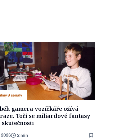
ilmy & seriály
íběh gamera vozíčkáře ožívá
raze. Točí se miliardové fantasy
 skutečnosti
. 2026
2 min