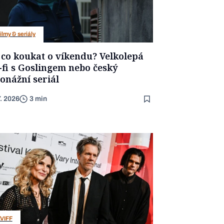
ilmy & seriály
 co koukat o víkendu? Velkolepá
-fi s Goslingem nebo český
onážní seriál
7. 2026
3 min
VIFF