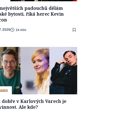
z největších padouchů dělám
ské bytosti, říká herec Kevin
con
7. 2026
14 min
astro
t dobře v Karlových Varech je
vinnost. Ale kde?