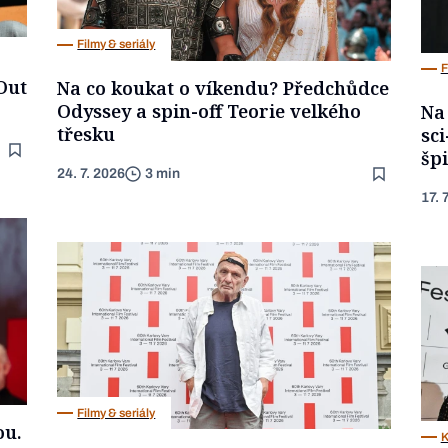
Filmy & seriály
F
Out
Na co koukat o víkendu? Předchůdce
Odyssey a spin-off Teorie velkého
Na
třesku
sci
špi
24. 7. 2026
3 min
17. 
Filmy & seriály
ou.
K