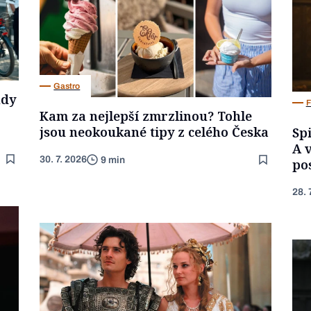
Gastro
ndy
F
Kam za nejlepší zmrzlinou? Tohle
jsou neokoukané tipy z celého Česka
Spi
A 
30. 7. 2026
9 min
po
28. 