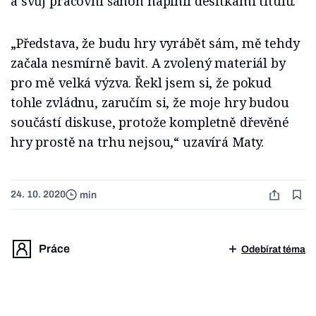
a svůj pracovní šanon naplnil desítkami titulů.
„Představa, že budu hry vyrábět sám, mě tehdy
začala nesmírně bavit. A zvolený materiál by
pro mě velká výzva. Řekl jsem si, že pokud
tohle zvládnu, zaručím si, že moje hry budou
součástí diskuse, protože kompletně dřevěné
hry prostě na trhu nejsou,“ uzavírá Maty.
24. 10. 2020
min
Práce
Odebírat téma