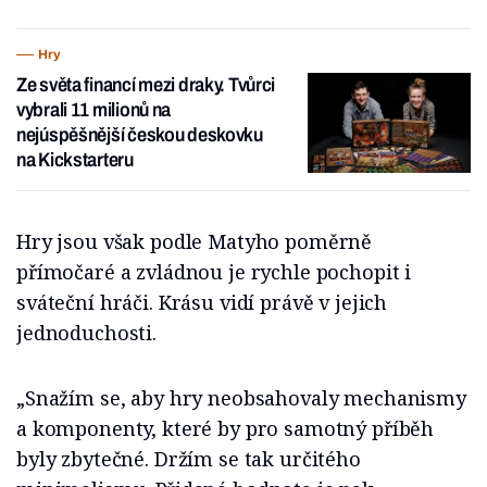
Hry
Ze světa financí mezi draky. Tvůrci
vybrali 11 milionů na
nejúspěšnější českou deskovku
na Kickstarteru
Hry jsou však podle Matyho poměrně
přímočaré a zvládnou je rychle pochopit i
sváteční hráči. Krásu vidí právě v jejich
jednoduchosti.
„Snažím se, aby hry neobsahovaly mechanismy
a komponenty, které by pro samotný příběh
byly zbytečné. Držím se tak určitého