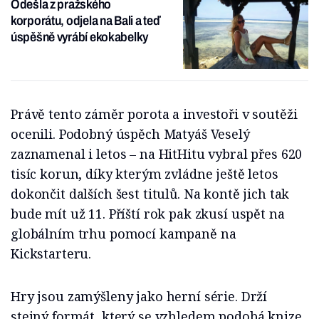
Odešla z pražského
korporátu, odjela na Bali a teď
úspěšně vyrábí ekokabelky
Právě tento záměr porota a investoři v soutěži
ocenili. Podobný úspěch Matyáš Veselý
zaznamenal i letos – na HitHitu vybral přes 620
tisíc korun, díky kterým zvládne ještě letos
dokončit dalších šest titulů. Na kontě jich tak
bude mít už 11. Příští rok pak zkusí uspět na
globálním trhu pomocí kampaně na
Kickstarteru.
Hry jsou zamýšleny jako herní série. Drží
stejný formát, který se vzhledem podobá knize,