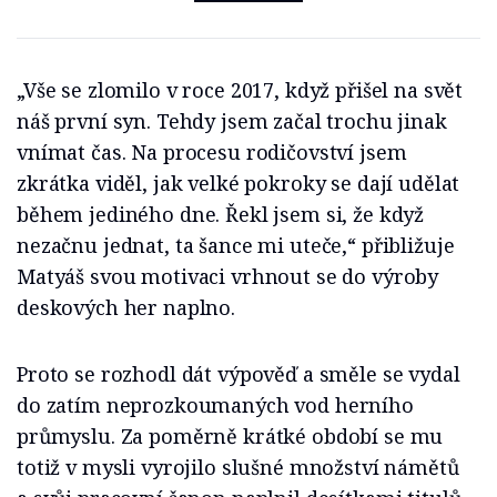
„Vše se zlomilo v roce 2017, když přišel na svět
náš první syn. Tehdy jsem začal trochu jinak
vnímat čas. Na procesu rodičovství jsem
zkrátka viděl, jak velké pokroky se dají udělat
během jediného dne. Řekl jsem si, že když
nezačnu jednat, ta šance mi uteče,“ přibližuje
Matyáš svou motivaci vrhnout se do výroby
deskových her naplno.
Proto se rozhodl dát výpověď a směle se vydal
do zatím neprozkoumaných vod herního
průmyslu. Za poměrně krátké období se mu
totiž v mysli vyrojilo slušné množství námětů