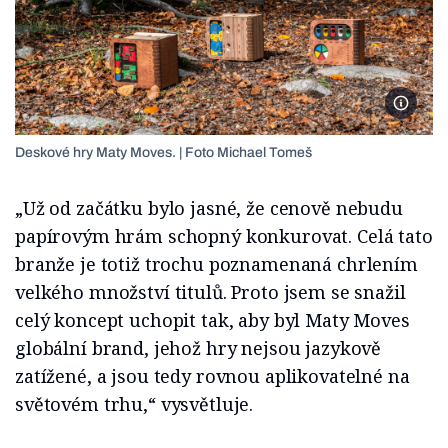
Deskový
Deskové hry Maty Moves. | Foto Michael Tomeš
„Už od začátku bylo jasné, že cenově nebudu
papírovým hrám schopný konkurovat. Celá tato
branže je totiž trochu poznamenaná chrlením
velkého množství titulů. Proto jsem se snažil
celý koncept uchopit tak, aby byl Maty Moves
globální brand, jehož hry nejsou jazykově
zatížené, a jsou tedy rovnou aplikovatelné na
světovém trhu,“ vysvětluje.