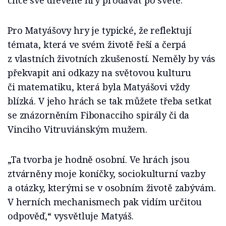
chce své dřevěné hry prodávat po světě.
Pro Matyášovy hry je typické, že reflektují
témata, která ve svém životě řeší a čerpá
z vlastních životních zkušeností. Neměly by vás
překvapit ani odkazy na světovou kulturu
či matematiku, která byla Matyášovi vždy
blízká. V jeho hrách se tak můžete třeba setkat
se znázorněním Fibonacciho spirály či da
Vinciho Vitruviánským mužem.
„Ta tvorba je hodně osobní. Ve hrách jsou
ztvárněny moje koníčky, sociokulturní vazby
a otázky, kterými se v osobním životě zabývám.
V herních mechanismech pak vidím určitou
odpověď,“ vysvětluje Matyáš.