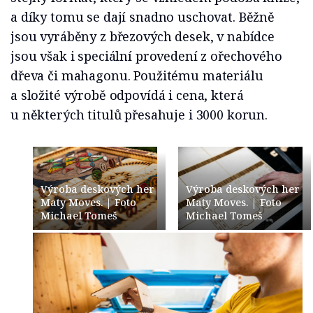
a díky tomu se dají snadno uschovat. Běžně
jsou vyráběny z březových desek, v nabídce
jsou však i speciální provedení z ořechového
dřeva či mahagonu. Použitému materiálu
a složité výrobě odpovídá i cena, která
u některých titulů přesahuje i 3000 korun.
Výroba deskových her
Výroba deskových her
Maty Moves. | Foto
Maty Moves. | Foto
Michael Tomeš
Michael Tomeš