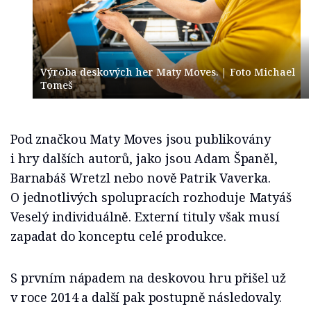
Výroba deskových her Maty Moves. | Foto Michael
Tomeš
Pod značkou Maty Moves jsou publikovány
i hry dalších autorů, jako jsou Adam Španěl,
Barnabáš Wretzl nebo nově Patrik Vaverka.
O jednotlivých spolupracích rozhoduje Matyáš
Veselý individuálně. Externí tituly však musí
zapadat do konceptu celé produkce.
S prvním nápadem na deskovou hru přišel už
v roce 2014 a další pak postupně následovaly.