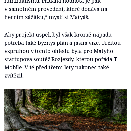
minimalismu. Přidaná hodnota je pak
v samotném provedení, které dodává na
herním zážitku,“ myslí si Matyáš.
Aby projekt uspěl, byl však kromě nápadu
potřeba také byznys plán a jasná vize. Určitou
vzpruhou v tomto ohledu byla pro Matyho
startupová soutěž Rozjezdy, kterou pořádá T-
Mobile. V té před třemi lety nakonec také
zvítězil.