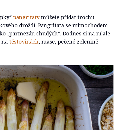
ypky“
pangritaty
můžete přidat trochu
kového droždí. Pangritata se mimochodem
 jako „parmezán chudých“. Dodnes si na ní ale
o na
těstovinách
, mase, pečené zelenině