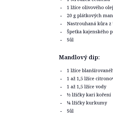
1 lžíce olivového ole
20 g plátkových man
Nastrouhaná kůra z 
Špetka kajenského p
Sůl
Mandlový dip:
1 lžíce blanšírovan
1 až 1,5 lžíce citrono
1 až 1,5 lžíce vody
½ lžičky kari koření
¼ lžičky kurkumy
Sůl