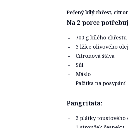
Pečený bílý chřest, citr
Na 2 porce potřebuj
700 g bílého chřestu
3 lžíce olivového ole
Citronová šťáva
Sůl
Máslo
Pažitka na posypání
Pangritata:
2 plátky toustového 
1 stroužek česneku