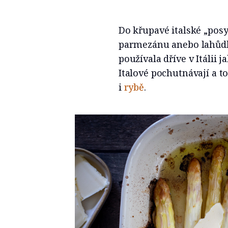
Do křupavé italské „pos
parmezánu anebo lahůd
používala dříve v Itálii
Italové pochutnávají a t
i
rybě
.