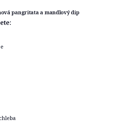
onová pangritata a mandlový dip
ete:
je
chleba