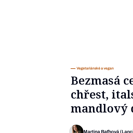
Vegetariánské a vegan
Bezmasá ce
chřest, ita
mandlový 
Martina Baťhová (Lanc