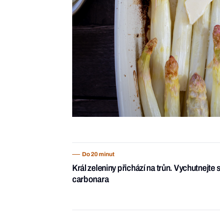
Do 20 minut
Král zeleniny přichází na trůn. Vychutnejte s
carbonara