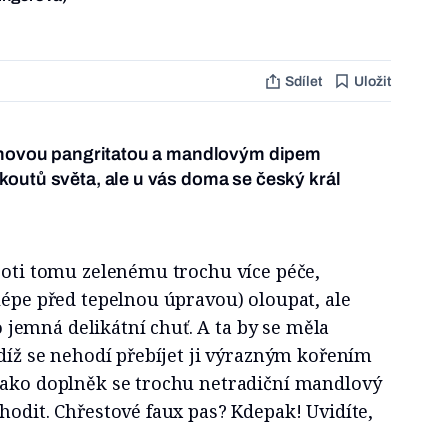
Sdílet
Uložit
ronovou pangritatou a mandlovým dipem
outů světa, ale u vás doma se český král
roti tomu zelenému trochu více péče,
lépe před tepelnou úpravou) oloupat, ale
emná delikátní chuť. A ta by se měla
udíž se nehodí přebíjet ji výrazným kořením
jako doplněk se trochu netradiční mandlový
hodit. Chřestové faux pas? Kdepak! Uvidíte,