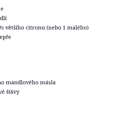
je
dlí
½ většího citronu (nebo 1 malého)
epře
ého mandlového másla
vé šťávy