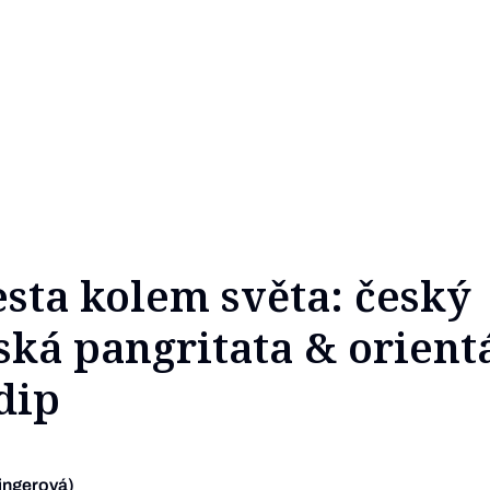
sta kolem světa: český
lská pangritata & orient
dip
ingerová)