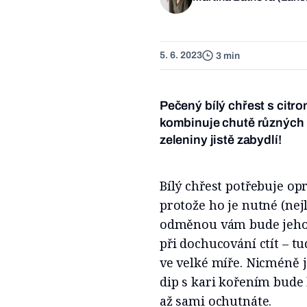
5. 6. 2023
3 min
Pečený bílý chřest s cit
kombinuje chutě různých k
zeleniny jistě zabydlí!
Bílý chřest potřebuje op
protože ho je nutné (nej
odměnou vám bude jeho j
při dochucování ctít – t
ve velké míře. Nicméně 
dip s kari kořením bude 
až sami ochutnáte.