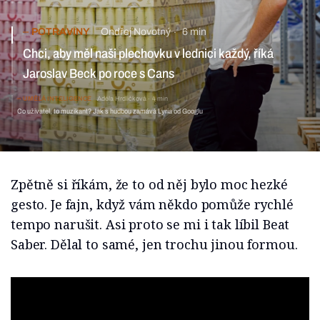
POTRAVINY
Ondřej Novotný
6 min
Chci, aby měl naši plechovku v lednici každý, říká
Jaroslav Beck po roce s Cans
UMĚLÁ INTELIGENCE
Adéla Hrdličková
4 min
Co uživatel, to muzikant? Jak s hudbou zamává Lyria od Googlu
Zpětně si říkám, že to od něj bylo moc hezké
gesto. Je fajn, když vám někdo pomůže rychlé
tempo narušit. Asi proto se mi i tak líbil Beat
Saber. Dělal to samé, jen trochu jinou formou.