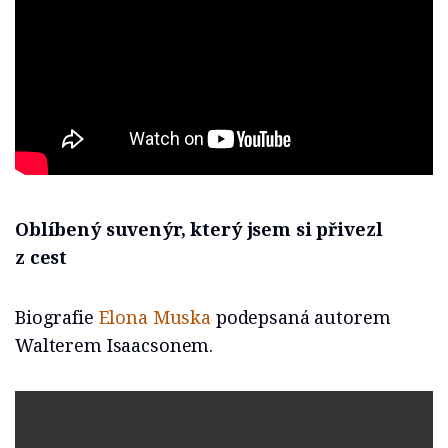
Oblíbený suvenýr, který jsem si přivezl
z cest
Biografie
Elona Muska
podepsaná autorem
Walterem Isaacsonem.