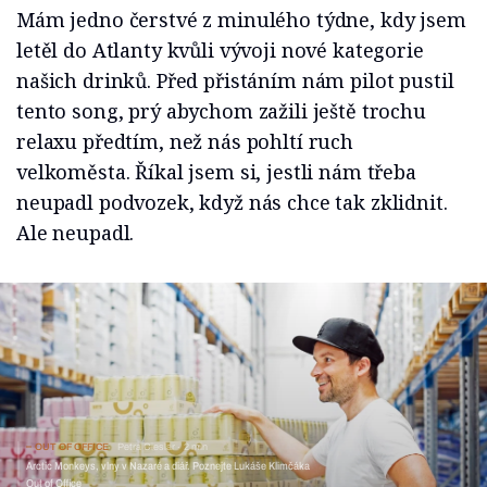
Mám jedno čerstvé z minulého týdne, kdy jsem
letěl do Atlanty kvůli vývoji nové kategorie
našich drinků. Před přistáním nám pilot pustil
tento song, prý abychom zažili ještě trochu
relaxu předtím, než nás pohltí ruch
velkoměsta. Říkal jsem si, jestli nám třeba
neupadl podvozek, když nás chce tak zklidnit.
Ale neupadl.
OUT OF OFFICE
Petra Cieslar
2 min
Arctic Monkeys, vlny v Nazaré a diář. Poznejte Lukáše Klimčáka
Out of Office