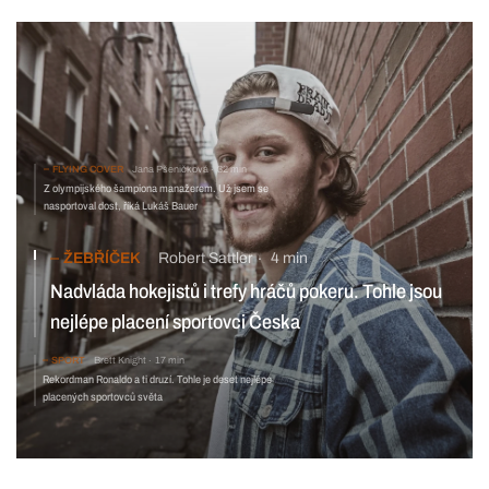
FLYING COVER
Jana Pšeničková
32 min
Z olympijského šampiona manažerem. Už jsem se
nasportoval dost, říká Lukáš Bauer
ŽEBŘÍČEK
Robert Sattler
4 min
Nadvláda hokejistů i trefy hráčů pokeru. Tohle jsou
nejlépe placení sportovci Česka
SPORT
Brett Knight
17 min
Rekordman Ronaldo a ti druzí. Tohle je deset nejlépe
placených sportovců světa