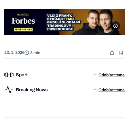
Forbes
22. 1. 2026
3 min
Sport
Odebírat téma
Breaking News
Odebírat téma