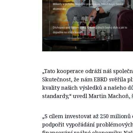
OBCHOD
Jana Divinová
7 m
Miliardy v pohybu. Největší právní 
PENÍZE
Pavel Kohár
5 min
Dluhopisy pod tlakem války. O kolik zdražil český dluh a jak to
dopadne na státní kasu?
„Tato kooperace odráží náš společný
Skutečnost, že nám EBRD svěřila p
kvality našich výsledků a našeho d
standardy,“ uvedl Martin Machoň, š
„S cílem investovat až 250 milionů 
podpořit vypořádání problémových
financování reálné ekonomiky. Naší r