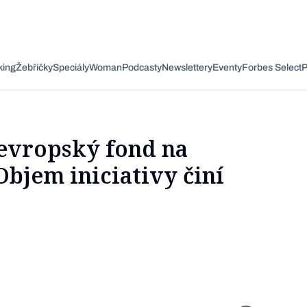
é pečení
Stavebnictví
olitika
Hry
ejlepší lékaři Česka
Zdravé a lehké recepty
Woman
Shopping Tips
king
Žebříčky
Speciály
Woman
Podcasty
Newslettery
Eventy
Forbes Select
P
aně a svačiny
trojírenství
Práce
Kosmetika
Nejlépe placení sportovci
Zdravé dezerty
oviny, rizota a noky
Obranný průmysl
Sport
Forbes Royal
ejbohatší lidé světa
evropský fond na
a triky
Zdraví
Udržitelnost
ak být lepší
Objem iniciativy činí
tariánské a vegan
Zemědělství
Umění & design
ut of Office
...nebo si přečtěte rubriky
řování, nakládání a DIY
Vzdělávání
Restart
Byznys
Technologie
Forbes Life