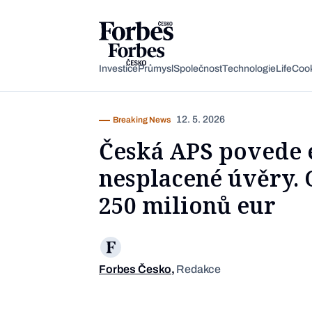
Akcie
Automotive
Architektura
Fintech
Lifestyle
Do 20 minut
Nejlépe placení youtubeři
Podcast Byznys
Slan
P
N
Investice
Průmysl
Společnost
Technologie
Life
Coo
Kryptoměny
Doprava
Cestování
Inovace
Móda
Maso & ryby
Nejvlivnější ženy Česka
Podcast Nesmrtelný
Sníd
S
12. 5. 2026
Breaking News
Nemovitosti
E-commerce
Ekonomika
Startupy
Filmy & seriály
Drinky
Nejbohatší Češi
Funny Money
Těst
N
Česká APS povede 
Peníze
Energetika
Filantropie
Umělá inteligence
Divadlo
Polévky
Největší rodinné firmy
Closer
Tipy 
J
nesplacené úvěry. 
Obchod
Gastro
Věda
Hudba
Přílohy
30 pod 30
Podcast BrandVoice
Vege
O
250 milionů eur
Potraviny
Kultura
Knihy
Sladké
7 nad 70
Zava
Vše z investic
Vše z průmyslu
Vše ze společnosti
Vše z technologií
Vše z Forbes Life
Vše z Forbes Cooking
Všechny žebříčky
Všechny podcasty
Forbes Česko
,
Redakce