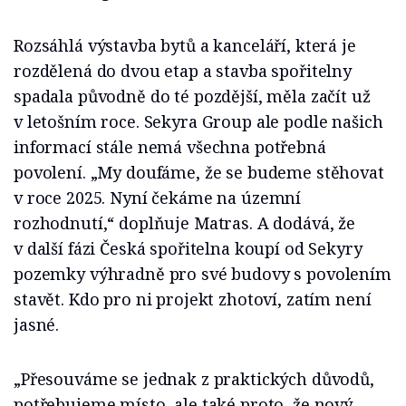
Rozsáhlá výstavba bytů a kanceláří, která je
rozdělená do dvou etap a stavba spořitelny
spadala původně do té pozdější, měla začít už
v letošním roce. Sekyra Group ale podle našich
informací stále nemá všechna potřebná
povolení. „My doufáme, že se budeme stěhovat
v roce 2025. Nyní čekáme na územní
rozhodnutí,“ doplňuje Matras. A dodává, že
v další fázi Česká spořitelna koupí od Sekyry
pozemky výhradně pro své budovy s povolením
stavět. Kdo pro ni projekt zhotoví, zatím není
jasné.
„Přesouváme se jednak z praktických důvodů,
potřebujeme místo, ale také proto, že nový