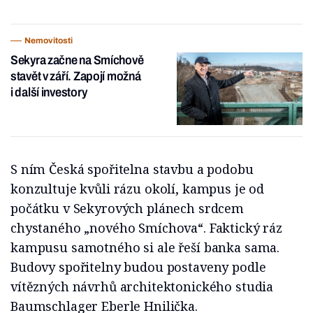
Nemovitosti
Sekyra začne na Smíchově
stavět v září. Zapojí možná
i další investory
S ním Česká spořitelna stavbu a podobu
konzultuje kvůli rázu okolí, kampus je od
počátku v Sekyrových plánech srdcem
chystaného „nového Smíchova“. Faktický ráz
kampusu samotného si ale řeší banka sama.
Budovy spořitelny budou postaveny podle
vítězných návrhů architektonického studia
Baumschlager Eberle Hnilička.