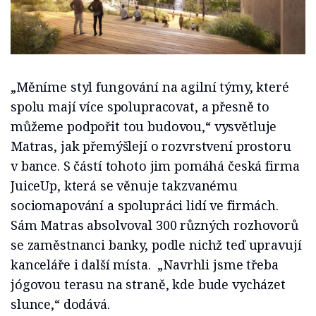
„Měníme styl fungování na agilní týmy, které
spolu mají více spolupracovat, a přesně to
můžeme podpořit tou budovou,“ vysvětluje
Matras, jak přemýšlejí o rozvrstvení prostoru
v bance. S částí tohoto jim pomáhá česká firma
JuiceUp, která se věnuje takzvanému
sociomapování a spolupráci lidí ve firmách.
Sám Matras absolvoval 300 různých rozhovorů
se zaměstnanci banky, podle nichž teď upravují
kanceláře i další místa. „Navrhli jsme třeba
jógovou terasu na straně, kde bude vycházet
slunce,“ dodává.