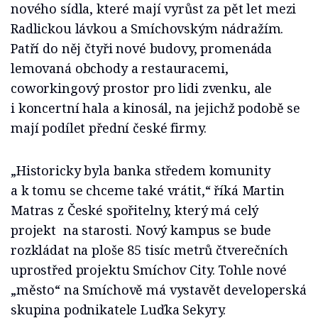
nového sídla, které mají vyrůst za pět let mezi
Radlickou lávkou a Smíchovským nádražím.
Patří do něj čtyři nové budovy, promenáda
lemovaná obchody a restauracemi,
coworkingový prostor pro lidi zvenku, ale
i koncertní hala a kinosál, na jejichž podobě se
mají podílet přední české firmy.
„Historicky byla banka středem komunity
a k tomu se chceme také vrátit,“ říká Martin
Matras z České spořitelny, který má celý
projekt na starosti. Nový kampus se bude
rozkládat na ploše 85 tisíc metrů čtverečních
uprostřed projektu Smíchov City. Tohle nové
„město“ na Smíchově má vystavět developerská
skupina podnikatele Luďka Sekyry.