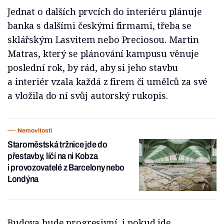
Jednat o dalších prvcích do interiéru plánuje
banka s dalšími českými firmami, třeba se
sklářským Lasvitem nebo Preciosou. Martin
Matras, který se plánování kampusu věnuje
poslední rok, by rád, aby si jeho stavbu
a interiér vzala každá z firem či umělců za své
a vložila do ní svůj autorský rukopis.
Nemovitosti
Staroměstská tržnice jde do
přestavby, líčí na ni Kobza
i provozovatelé z Barcelony nebo
Londýna
Budova bude progresivní, i pokud jde