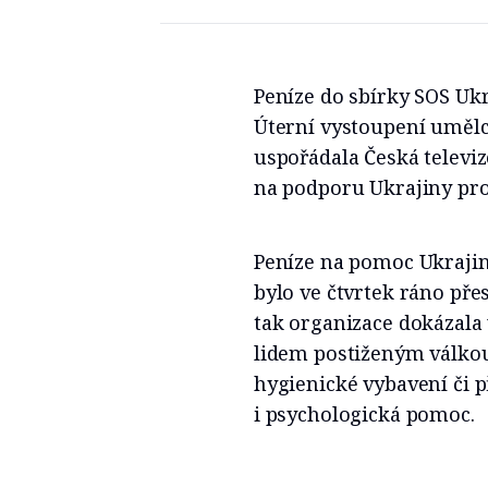
Peníze do sbírky SOS Uk
Úterní vystoupení uměl
uspořádala Česká televiz
na podporu Ukrajiny pro
Peníze na pomoc Ukrajině
bylo ve čtvrtek ráno př
tak organizace dokázala
lidem postiženým válkou
hygienické vybavení či př
i psychologická pomoc.