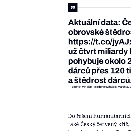
Aktuální data: Č
obrovské štědrost
https://t.co/jy
už čtvrt miliard
pohybuje okolo 2
dárců přes 120 t
a štědrost dárců.
— Zdenek Mihalco (@ZdenekMihalco)
March 2, 
Do řešení humanitárních 
také Český červený kříž,