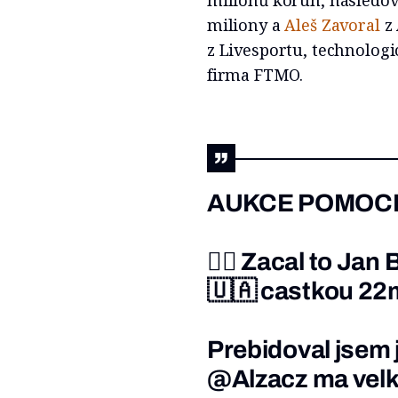
miliony a
Aleš Zavoral
z 
z Livesportu, technolog
firma FTMO.
AUKCE POMOCI 
👉🏻 Zacal to
Jan 
🇺🇦 castkou 22
Prebidoval jsem 
@Alzacz
ma velk