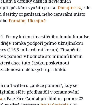
Bellum a desítky dalších nevládních
k příspěvkům využít i portál
Darujme.cz
, kde
i desítky organizací, nebo centrální místo
webu
Pomáhej Ukrajině
.
áři. Firmy kolem investičního fondu Impulse
ndřeje Tomka podpoří přímo ukrajinskou
ary (116,5 miliardami korun). Finančník
líček pomoci v hodnotě sto milionů korun
 která chce tuto částku poskytnout
 začleňování dětských uprchlíků.
a na Twitteru ‚‚aukce pomoci”, kdy se
igitální sféře předháněli v oznamování
ta
z Pale Fire Capital přislíbil na pomoc 22
val majitel Seznamu
Ivo Lukačovič
s 23