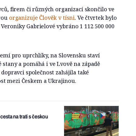
vců, firem či různých organizací skončilo ve
erou
organizuje Člověk v tísni
. Ve čtvrtek bylo
 Veroniky Gabrielové vybráno 1 112 500 000
zemí pro uprchlíky, na Slovensku staví
é stany a pomáhá i ve Lvově na západě
s dopravci společnost zahájila také
st mezi Českem a Ukrajinou.
cesta na trati s českou