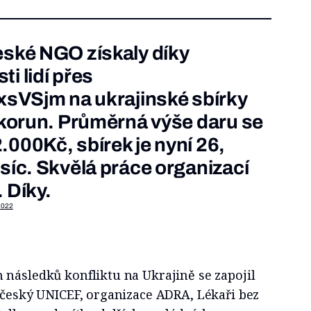
eské NGO získaly díky
i lidí přes
AJxsVSjm
na ukrajinské sbírky
y korun. Průměrná výše daru se
.000Kč, sbírek je nyní 26,
isíc. Skvělá práce organizací
 Díky.
2022
následků konfliktu na Ukrajině se zapojil
 český UNICEF, organizace ADRA, Lékaři bez