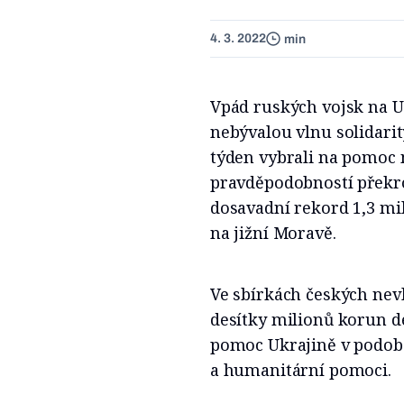
4. 3. 2022
min
Vpád ruských vojsk na U
nebývalou vlnu solidarit
týden vybrali na pomoc 
pravděpodobností překro
dosavadní rekord 1,3 mil
na jižní Moravě.
Ve sbírkách českých nevl
desítky milionů korun de
pomoc Ukrajině v podob
a humanitární pomoci.