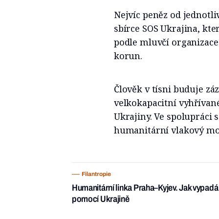
Nejvíc peněz od jednotli
sbírce SOS Ukrajina, kt
podle mluvčí organizace
korun.
Člověk v tísni buduje zá
velkokapacitní vyhřívan
Ukrajiny. Ve spolupráci 
humanitární vlakový mo
Filantropie
Humanitární linka Praha–Kyjev. Jak vypadá 
pomocí Ukrajině