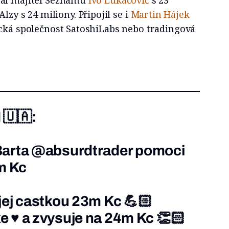
Alzy s 24 miliony. Připojil se i
Martin Hájek
ická společnost SatoshiLabs nebo tradingová
🇺🇦:
Barta
@absurdtrader
pomoci
m Kc
jej castkou 23m Kc 💪🏻
e ♥️ a zvysuje na 24m Kc 👏🏻