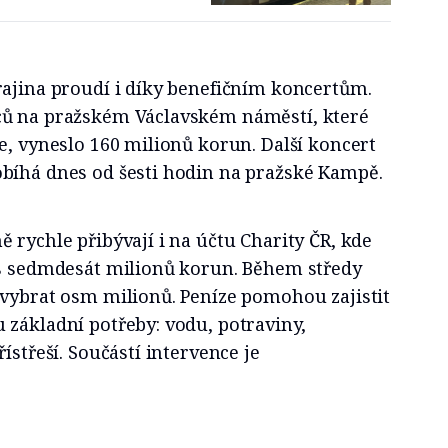
rajina proudí i díky benefičním koncertům.
ců na pražském Václavském náměstí, které
e, vyneslo 160 milionů korun. Další koncert
bíhá dnes od šesti hodin na pražské Kampě.
 rychle přibývají i na účtu Charity ČR, kde
es sedmdesát milionů korun. Během středy
 vybrat osm milionů. Peníze pomohou zajistit
 základní potřeby: vodu, potraviny,
ístřeší. Součástí intervence je