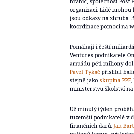
hranic, společnost Post 
organizací. Lidé mohou 
jsou odkazy na zhruba tř
koordinace pomoci na 
Pomáhají i čeští miliard
Ventures podnikatele O
armádu pěti miliony dol
Pavel Tykač
přislíbil ba
stejně jako
skupina PPF
,
ministerstvu školství na
Už minulý týden proběhl
tuzemští podnikatelé v d
finančních darů.
Jan Bar
milionů korun, následo