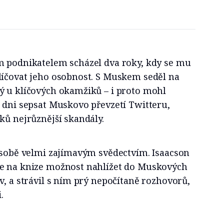
m podnikatelem scházel dva roky, kdy se mu
líčovat jeho osobnost. S Muskem seděl na
ý u klíčových okamžiků – i proto mohl
 dni sepsat Muskovo převzetí Twitteru,
ků nejrůznější skandály.
o sobě velmi zajímavým svědectvím. Isaacson
ce na knize možnost nahlížet do Muskových
v, a strávil s ním prý nepočítaně rozhovorů,
.