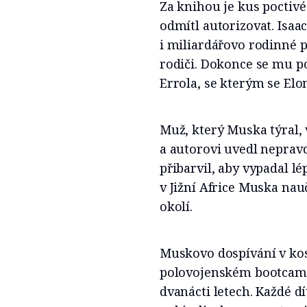
Za knihou je kus poctiv
odmítl autorizovat. Isa
i miliardářovo rodinné pr
rodiči. Dokonce se mu p
Errola, se kterým se Elo
Muž, který Muska týral,
a autorovi uvedl nepravd
přibarvil, aby vypadal l
v Jižní Africe Muska nau
okolí.
Muskovo dospívání v kost
polovojenském bootcampu
dvanácti letech. Každé dí