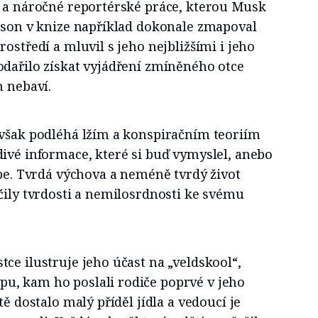
é a náročné reportérské práce, kterou Musk
acson v knize například dokonale zmapoval
ostředí a mluvil s jeho nejbližšími i jeho
odařilo získat vyjádření zmíněného otce
n nebaví.
 však podléhá lžím a konspiračním teoriím
ivé informace, které si buď vymyslel, anebo
épe. Tvrdá výchova a neméně tvrdý život
čily tvrdosti a nemilosrdnosti ke svému
ce ilustruje jeho účast na „veldskool“,
, kam ho poslali rodiče poprvé v jeho
tě dostalo malý příděl jídla a vedoucí je