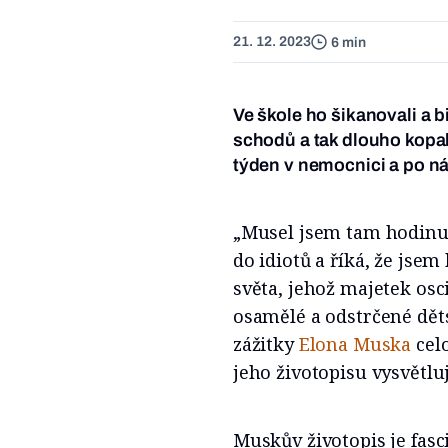
21. 12. 2023
6 min
Ve škole ho šikanovali a b
schodů a tak dlouho kopala
týden v nemocnici a po n
„Musel jsem tam hodinu 
do idiotů a říká, že jse
světa, jehož majetek osc
osamělé a odstrčené děts
zážitky
Elona Muska
cel
jeho životopisu vysvětlu
Muskův životopis je fasci