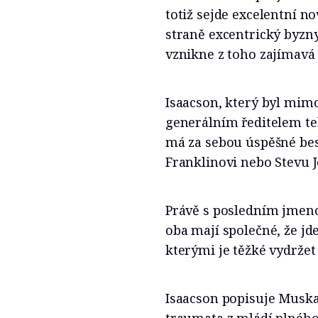
totiž sejde excelentní n
straně excentrický byz
vznikne z toho zajímavá
Isaacson, který byl mim
generálním ředitelem tel
má za sebou úspěšné bes
Franklinovi nebo Stevu J
Právě s posledním jmen
oba mají společné, že jd
kterými je těžké vydržet
Isaacson popisuje Muska 