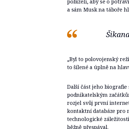
pobízeli, aby se o potrav
a sám Musk na táboře hl
Šikana
„Byl to polovojenský rež
to šílené a úplně na hla
Další část jeho biografi
podnikatelským začátkům
rozjel svůj první intern
kontaktní databáze pro n
technologické záležitost
běžně přespával.