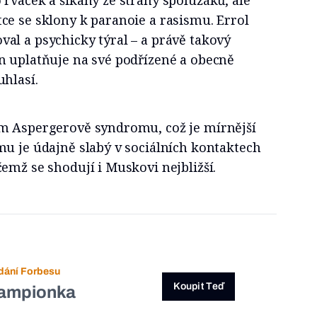
rvaček a šikany ze strany spolužáků, ale
ce se sklony k paranoie a rasismu. Errol
al a psychicky týral – a právě takový
n uplatňuje na své podřízené a obecně
hlasí.
m Aspergerově syndromu, což je mírnější
mu je údajně slabý v sociálních kontaktech
emž se shodují i Muskovi nejbližší.
dání Forbesu
Koupit Teď
ampionka