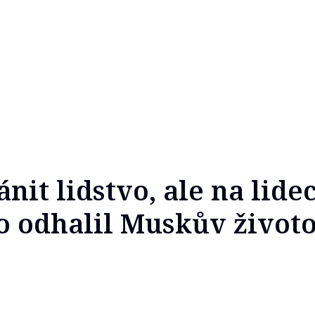
nit lidstvo, ale na lid
Co odhalil Muskův život