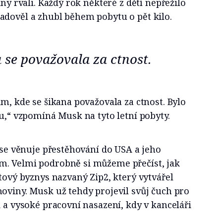
iny rvali. Každý rok některé z dětí nepřežilo
adověl a zhubl během pobytu o pět kilo.
 se považovala za ctnost.
im, kde se šikana považovala za ctnost. Bylo
vu,“ vzpomíná Musk na tyto letní pobyty.
e se věnuje přestěhování do USA a jeho
. Velmi podrobně si můžeme přečíst, jak
etový byznys nazvaný Zip2, který vytvářel
oviny. Musk už tehdy projevil svůj čuch pro
i a vysoké pracovní nasazení, kdy v kanceláři