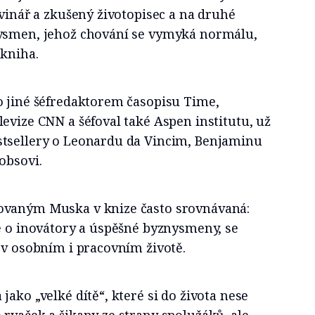
ovinář a zkušený životopisec a na druhé
nysmen, jehož chování se vymyká normálu,
 kniha.
o jiné šéfredaktorem časopisu Time,
evize CNN a šéfoval také Aspen institutu, už
tsellery o Leonardu da Vincim, Benjaminu
obsovi.
ovaným Muska v knize často srovnávaná:
e o inovátory a úspěšné byznysmeny, se
 v osobním i pracovním životě.
jako „velké dítě“, které si do života nese