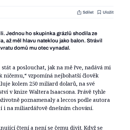
Sdílet
Uložit
ili. Jednou ho skupinka grázlů shodila ze
, až měl hlavu nateklou jako balon. Strávil
ávratu domů mu otec vynadal.
stát a poslouchat, jak na mě řve, nadává mi
m k ničemu,“ vzpomíná nejbohatší člověk
iluje kolem 250 miliard dolarů, na své
tví v knize Waltera Isaacsona. Právě tyhle
oživotně poznamenaly a leccos podle autora
jí i na miliardářově dnešním chování.
nující čtení a není se čemu divit. Když se