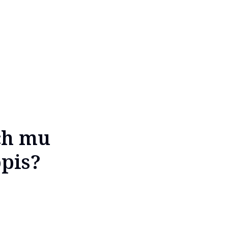
ech mu
opis?