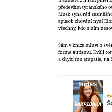
traumata z mládí plného 
především tyranského ot
Musk syna rád zesměšňov
způsob chování nyní Elo
všechny, kdo s ním nesou
Sám v knize mluví o své
forma autismu. Kvůli to
a chybí mu empatie, na č
Vy
Š