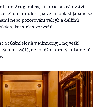
entrum Arugambay, historická království
síce let do minulosti, severní oblast Jápané se
nami nebo pozorování velryb a delfínů –
ských, kosatek a vorvaňů.
né Setkání slonů v Minneriyji, největší
ckých na světě, nebo těžbu drahých kamenů
wa.