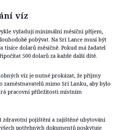
ání víz
vykle vyžadují minimální měsíční příjem,
louhodobě pobývat. Na Srí Lance musí být
va tisíce dolarů měsíčně. Pokud má žadatel
řipočítat 500 dolarů za každé další dítě.
dobných víz je nutné prokázat, že příjmy
bo zaměstnavatelů mimo Srí Lanku, aby bylo
írá pracovní příležitosti místním
t zdravotní pojištění a zajištěné ubytování
d všech potřebných dokumentů poskytuje