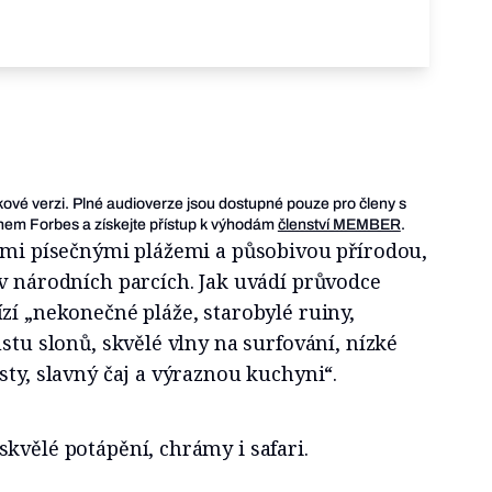
ukové verzi. Plné audioverze jsou dostupné pouze pro členy s
em Forbes a získejte přístup k výhodám
členství MEMBER
.
vými písečnými plážemi a působivou přírodou,
v národních parcích. Jak uvádí průvodce
zí „nekonečné pláže, starobylé ruiny,
ustu slonů, skvělé vlny na surfování, nízké
sty, slavný čaj a výraznou kuchyni“.
kvělé potápění, chrámy i safari.