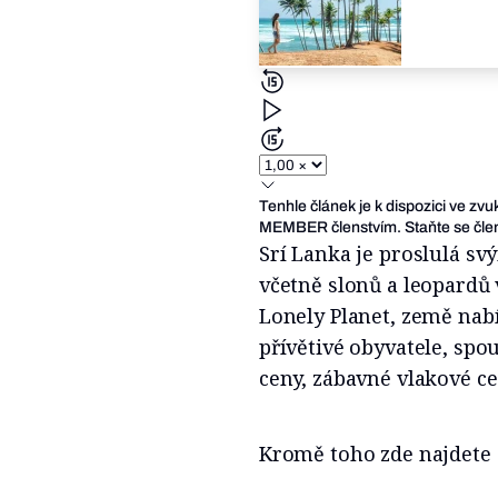
Tenhle článek je k dispozici ve zv
MEMBER členstvím. Staňte se člen
Srí Lanka je proslulá s
včetně slonů a leopardů 
Lonely Planet, země nabí
přívětivé obyvatele, spo
ceny, zábavné vlakové ce
Kromě toho zde najdete s