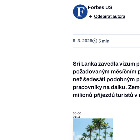
Forbes US
Odebírat autora
9. 3. 2026
5 min
Srí Lanka zavedla vízum 
požadovaným měsíčním pří
než šedesáti podobným pr
pracovníky na dálku. Země
milionů příjezdů turistů v
00:00
01:11