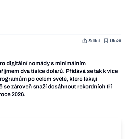
Sdílet
Uložit
pro digitální nomády s minimálním
jmem dva tisíce dolarů. Přidává se tak k více
ogramům po celém světě, které lákají
 se zároveň snaží dosáhnout rekordních tří
 roce 2026.