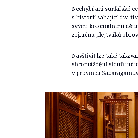
Nechybí ani surfařské c
s historií sahající dva ti
svými koloniálními ději
zejména plejtváků obrov
Navštívit lze také takzva
shromáždění slonů indi
v provincii Sabaragamu