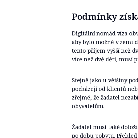
Podmínky získ
Digitální nomád víza ob
aby bylo možné v zemi d
tento příjem vyšší než d
více než dvě děti, musí p
Stejně jako u většiny po
pocházejí od klientů ne
zřejmé, že žadatel nezab
obyvatelům.
Žadatel musí také doloži
po dobu pobytu. Přehle