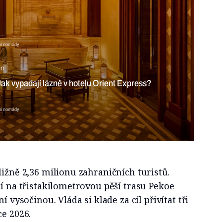
lní nomády
in
ak vypadají lázně v hotelu Orient Express?
lní nomády
ližně 2,36 milionu zahraničních turistů.
jí na třistakilometrovou pěší trasu Pekoe
í vysočinou. Vláda si klade za cíl přivítat tři
ce 2026.