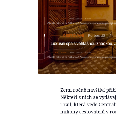
CESTOVÁNÍ
Alex Ledsom
5 min
Chcete zakotvit na Srí Lance? Země spouští nová víza pro digitá
CESTOVÁNÍ
Forbes US
4 m
Luxusní spa s věhlasnou značkou. J
CESTOVÁNÍ
Alex Ledsom
5 min
Chcete zakotvit na Srí Lance? Země spouští nová víza pro digitá
Zemi ročně navštíví přib
Někteří z nich se vydáva
Trail, která vede Centráln
miliony cestovatelů v ro