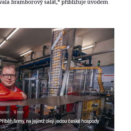
ávala bramborový salát,“ přibližuje úvodem
nskou
derer
9 min
Příběh firmy, na jejímž oleji jedou české hospody