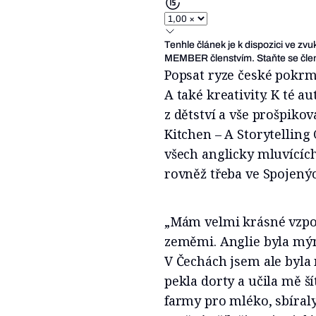
Tenhle článek je k dispozici ve zv
MEMBER členstvím. Staňte se člen
Popsat ryze české pokrm
A také kreativity. K té 
z dětství a vše prošpik
Kitchen – A Storytelling
všech anglicky mluvících 
rovněž třeba ve Spojenýc
„Mám velmi krásné vzpo
zeměmi. Anglie byla mý
V Čechách jsem ale byla 
pekla dorty a učila mě š
farmy pro mléko, sbíraly