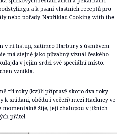
ika špičkových restauracích a pekárnách.
foodstylingu a k psaní vlastních receptů pro
iály nebo pořady. Například Cooking with the
ím v ní listuji, zatímco Harbury s úsměvem
mie má stejně jako půvabný vizuál českého
ulajda v jejím srdci své speciální místo.
chen vznikla.
ně tři roky (kvůli přípravě skoro dva roky
ty k snídani, obědu i večeři) mezi Hackney ve
momentálně žije, její chalupou v jižních
ch přátel.