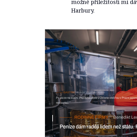
možné příležitosti mi d
Harbury.
GASTRO
Lukáš Vojáček
4 min
Po pizze na sushi. Provozovatelé L’Osterie otevřou v Praze japo
restauraci
RODINNÉ FIRMY
Benedikt Le
Peníze dám raději lidem než státu. 