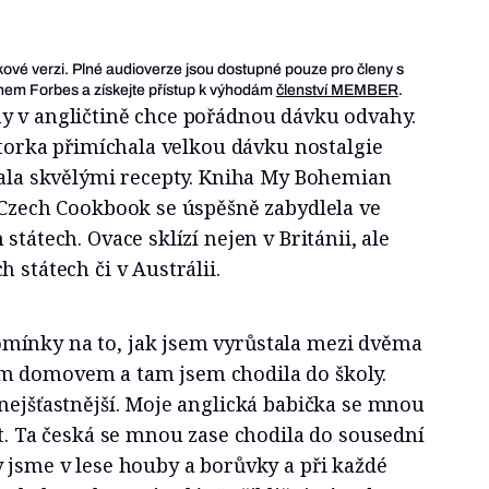
ukové verzi. Plné audioverze jsou dostupné pouze pro členy s
em Forbes a získejte přístup k výhodám
členství MEMBER
.
y v angličtině chce pořádnou dávku odvahy.
autorka přimíchala velkou dávku nostalgie
ovala skvělými recepty. Kniha My Bohemian
 Czech Cookbook se úspěšně zabydlela ve
státech. Ovace sklízí nejen v Británii, ale
h státech či v Austrálii.
mínky na to, jak jsem vyrůstala mezi dvěma
m domovem a tam jsem chodila do školy.
nejšťastnější. Moje anglická babička se mnou
ít. Ta česká se mnou zase chodila do sousední
 jsme v lese houby a borůvky a při každé