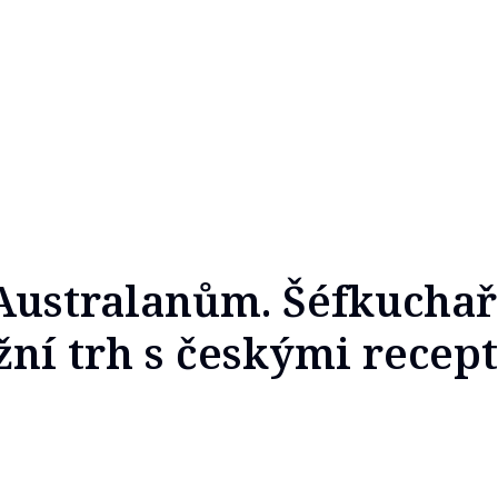
 Australanům. Šéfkucha
žní trh s českými recep