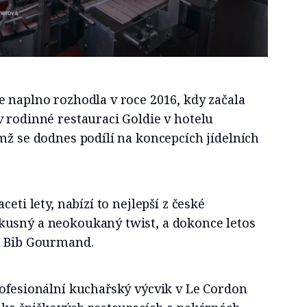
tnerová
 naplno rozhodla v roce 2016, kdy začala
 rodinné restauraci Goldie v hotelu
mž se dodnes podílí na koncepcích jídelních
ceti lety, nabízí to nejlepší z české
usný a neokoukaný twist, a dokonce letos
in Bib Gourmand.
rofesionální kuchařský výcvik v Le Cordon