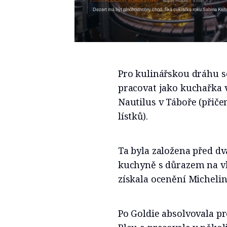
PODCAST FORBES LIFE!
Matěj Hladík
5 min
Dezert má být plnohodnotný chod, říká cukrářka roku Sabina Kel
Pro kulinářskou dráhu se
pracovat jako kuchařka v
Nautilus v Táboře (přiče
lístků).
Ta byla založena před dva
kuchyně s důrazem na vk
získala ocenění Michel
Po Goldie absolvovala p