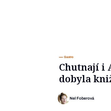
Gastro
Chutnají i
dobyla kni
Nel Foberová