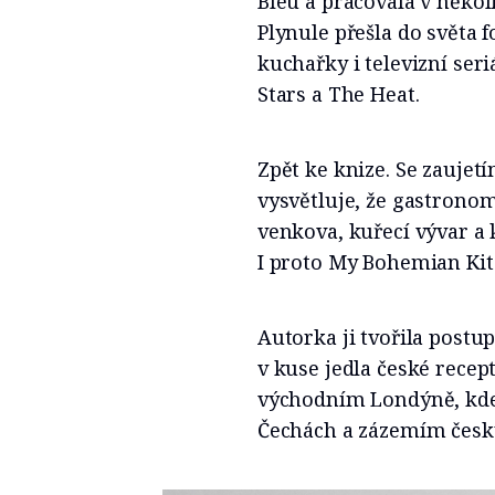
Bleu a pracovala v někol
Plynule přešla do světa 
kuchařky i televizní ser
Stars a The Heat.
Zpět ke knize. Se zaujet
vysvětluje, že gastrono
venkova, kuřecí vývar a k
I proto My Bohemian Kit
Autorka ji tvořila postup
v kuse jedla české recep
východním Londýně, kde 
Čechách a zázemím český