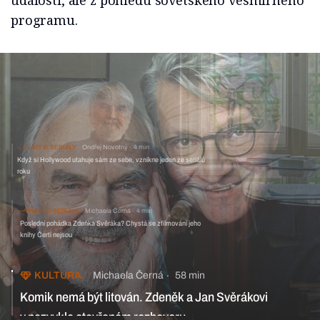
události, ale z pohledu sovětského vesmírného
programu.
FILMY & SERIÁLY
Ondřej Novotný
4 min
Když si Hollywood utahuje sám ze sebe, vznikne jeden ze seriálů
roku
FILMY & SERIÁLY
Michaela Černá
4 min
Poslední pohádka Zdeňka Svěráka? Chystá se zfilmování jeho
knihy Čerti nejsou
KULTURA
Michaela Černá
58 min
Komik nemá být litován. Zdeněk a Jan Svěrákovi
v nezvykle otevřeném rozhovoru