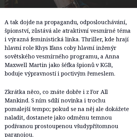
A tak dojde na propagandu, odposlouchávání,
špionství, zůstává ale atraktivní vesmírné téma
i výrazná feministická linka. Thriller, kde hrají
hlavní role Rhys Ifans coby hlavní inženýr
sovětského vesmírného programu, a Anna
Maxwell Martin jako šéfka špionů v KGB,
boduje výpravností i poctivým řemeslem.
Zkrátka něco, co znáte dobře i z For All
Mankind. S ním sdílí novinka i trochu
pomalejší tempo; pokud se na něj ale dokážete
naladit, dostanete jako odměnu temnou
podívanou prostoupenou všudypřítomnou
paranoiou.