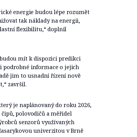
trické energie budou lépe rozumět
žovat tak náklady na energii,
stní flexibilitu,“ doplnil
 budou mít k dispozici predikci
i podrobné informace o jejich
řadě jim to usnadní řízení nově
“ završil.
který je naplánovaný do roku 2026,
 čipů, polovodičů a měřidel
 výrobců senzorů využívaných
 Masarykovou univerzitou v Brně