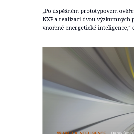
„Po úspěšném prototypovém ověřen
NXP a realizaci dvou výzkumných pr
vnořené energetické inteligence,“ 
Darek Šmíd
min
UMĚLÁ INTELIGENCE