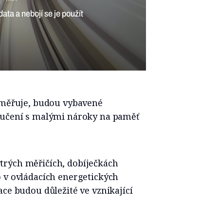
7 min
 vede miliardovou skupinu
 směřuje, budou vybavené
 učení s malými nároky na paměť
trých měřičích, dobíječkách
o v ovládacích energetických
ace budou důležité ve vznikající