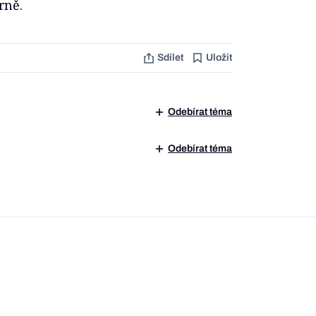
rně.
Sdílet
Uložit
Odebírat téma
Odebírat téma