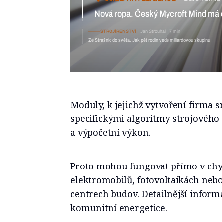
Nová ropa. Český Mycroft Mind má data a nebojí se je použít
STROJÍRENSTVÍ
Jan Strouhal
Ze Strašnic do světa. Jak pět rodin
Moduly, k jejichž vytvoření firma
specifickými algoritmy strojového
a výpočetní výkon.
Proto mohou fungovat přímo v chy
elektromobilů, fotovoltaikách neb
centrech budov. Detailnější inform
komunitní energetice.