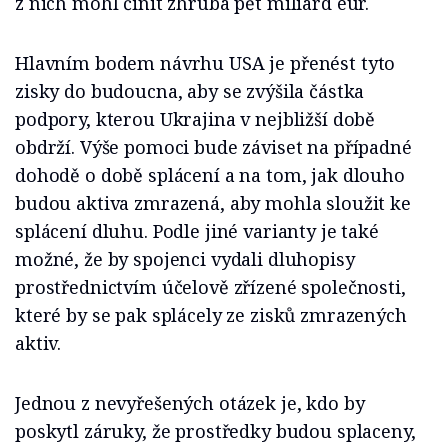
z nich mohl činit zhruba pět miliard eur.
Hlavním bodem návrhu USA je přenést tyto
zisky do budoucna, aby se zvýšila částka
podpory, kterou Ukrajina v nejbližší době
obdrží. Výše pomoci bude záviset na případné
dohodě o době splácení a na tom, jak dlouho
budou aktiva zmrazená, aby mohla sloužit ke
splácení dluhu. Podle jiné varianty je také
možné, že by spojenci vydali dluhopisy
prostřednictvím účelově zřízené společnosti,
které by se pak splácely ze zisků zmrazených
aktiv.
Jednou z nevyřešených otázek je, kdo by
poskytl záruky, že prostředky budou splaceny,