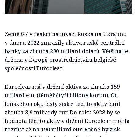
Země G7 v reakci na invazi Ruska na Ukrajinu
v únoru 2022 zmrazily aktiva ruské centrální
banky za zhruba 280 miliard dolarů. Většina je
držena v Evropě prostřednictvím belgické
společnosti Euroclear.
Euroclear má v držení aktiva za zhruba 159
miliard eur (téměř čtyři biliony korun). Od
loňského roku čistý zisk z těchto aktiv činil
zhruba 3,9 miliardy eur. Do roku 2028 by se
hodnota těchto aktiv v držení Euroclear mohla
rozrůst až na 190 miliard eur. Ročně by zisk