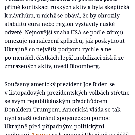
přímé konfiskaci ruských aktiv a byla skeptická
k návrhům, u nichž se obává, že by ohrozily
stabilitu eura nebo region vystavily ruské
odvetě. Nejnovější snaha USA se podle zdrojů
omezuje na nalezení způsobu, jak poskytnout
Ukrajině co největší podporu rychle a ne
po menších částkách lepší mobilizaci zisků ze
zmrazených aktiv, uvedl Bloomberg.
Současný americký prezident Joe Biden se
v listopadových prezidentských volbách střetne
se svým republikánským předchůdcem
Donaldem Trumpem. Americká vláda se tak
nyní snaží ochránit spojeneckou pomoc
Ukrajině před případnými politickými
změnami.
Trump
se k pomoci Ukrajině vyjádřil