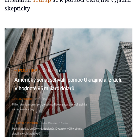
skepticky.
POLITIKA
ČTK
4 min
Americký senát schválil pomoc Ukrajině a Izraeli. V hodnotě
95 miliard dolarů
FILANTROPIE
ČTK
2 min
Milion eur na munici pro Ukrajinu. Slovenská sbírka
cíl splnila za necelé dva dny
UMĚNÍ & DESIGN
Petra Cieslar
10 min
Podnikatelka, umělkyně, designér. Dva roky války očima
ukrajinských kreativců