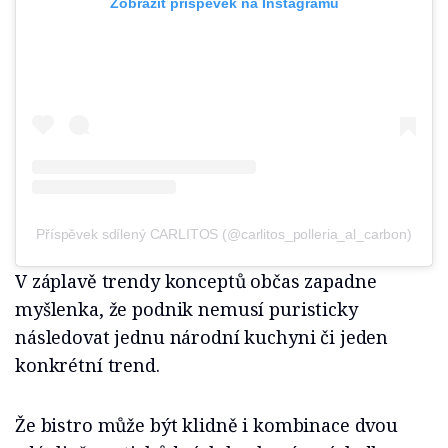
Zobrazit příspěvek na Instagramu
Příspěvek sdílený CARLITOS (@carlitos_polleria_al_carbon)
V záplavě trendy konceptů občas zapadne
myšlenka, že podnik nemusí puristicky
následovat jednu národní kuchyni či jeden
konkrétní trend.
Že bistro může být klidně i kombinace dvou