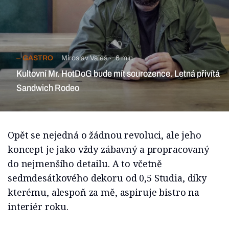
GASTRO
Miroslav Valeš
6 min
Kultovní Mr. HotDoG bude mít sourozence. Letná přivítá
Sandwich Rodeo
Opět se nejedná o žádnou revoluci, ale jeho
koncept je jako vždy zábavný a propracovaný
do nejmenšího detailu. A to včetně
sedmdesátkového dekoru od 0,5 Studia, díky
kterému, alespoň za mě, aspiruje bistro na
interiér roku.