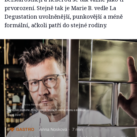
prvorození. Stejně tak je Marie B. vedle La
Degustation uvolněnější, punkovější a méně
formální, ačkoli patří do stejné rodiny.
GASTRO
Anna Nosková
5 min
Sahajdák podruhé. Nový podnik Marie B. nemá menu
a evokuje noční život
Anna Nosková
7 min
GASTRO
Jsem jen Olda, co chce vařit. Jaký je jeden z nejlepších kuchařů