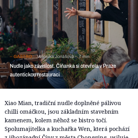
GASTRO
Veronika Jonášová
7 min
Nudle jako závislost. Číňanka si otevřela v Praze
autentickou restauraci
Xiao Mian, tradiční nudle doplněné pálivou
chilli omáčkou, jsou základním stavebním
kamenem, kolem něhož se bistro točí.
Spolumajitelka a kuchařka Wen, která pochází
z jihozápadní Číny z města Chongqing, usiluje