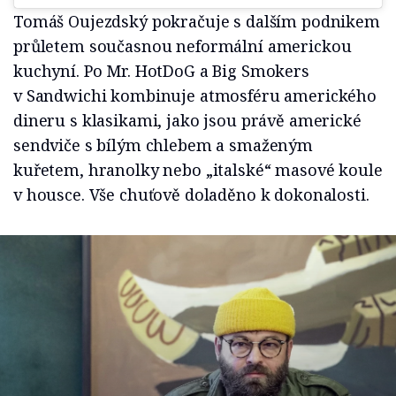
Tomáš Oujezdský pokračuje s dalším podnikem
průletem současnou neformální americkou
kuchyní. Po Mr. HotDoG a Big Smokers
v Sandwichi kombinuje atmosféru amerického
dineru s klasikami, jako jsou právě americké
sendviče s bílým chlebem a smaženým
kuřetem, hranolky nebo „italské“ masové koule
v housce. Vše chuťově doladěno k dokonalosti.