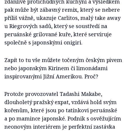
zdánlivě protichůdných kuchyní a výsledkem
pak může být zábavný remix, který se nebere
příliš vážně, ukazuje Carlitos, malý take away
u Riegrových sadů, který se soustředí na
peruánské grilované kuře, které servíruje
společně s japonskými onigiri.
Zapít to tu vše můžete točeným českým pivem
nebo japonským Kirinem či limonádami
inspirovanými Jižní Amerikou. Proč?
Protože provozovatel Tadashi Makabe,
dlouholetý pražský expat, vzdává hold svým
kořenům, které jsou po tatínkovi peruánské
a po mamince japonské. Podnik s osvěžujícím
neonovým interiérem je perfektní zastávka