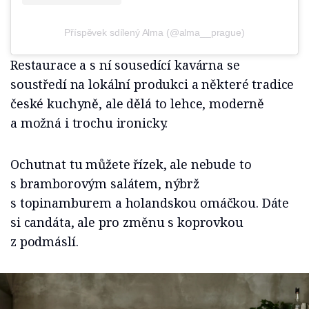
Příspěvek sdílený Alma (@alma__prague)
Restaurace a s ní sousedící kavárna se
soustředí na lokální produkci a některé tradice
české kuchyně, ale dělá to lehce, moderně
a možná i trochu ironicky.
Ochutnat tu můžete řízek, ale nebude to
s bramborovým salátem, nýbrž
s topinamburem a holandskou omáčkou. Dáte
si candáta, ale pro změnu s koprovkou
z podmáslí.