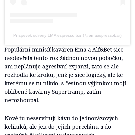
Příspěvek sdílený EMA espresso bar (@emaespressobar)
Populární minisíť kaváren Ema a Alf&Bet sice
neotevřela tento rok žádnou novou pobočku,
ani neplánuje agresivní expanzi, zato se ale
rozhodla ke kroku, jenž je sice logický, ale ke
kterému se tu nikdo, s čestnou výjimkou mojí
oblíbené kavárny Supertramp, zatím
nerozhoupal.
Nově tu neservírují kávu do jednorázových
kelímků, ale jen do jejich porcelánu a do
vratných či zákazníky donesených