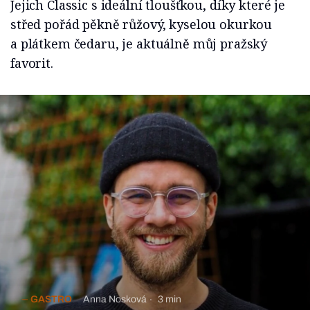
Jejich Classic s ideální tloušťkou, díky které je
střed pořád pěkně růžový, kyselou okurkou
a plátkem čedaru, je aktuálně můj pražský
favorit.
GASTRO
Anna Nosková
3 min