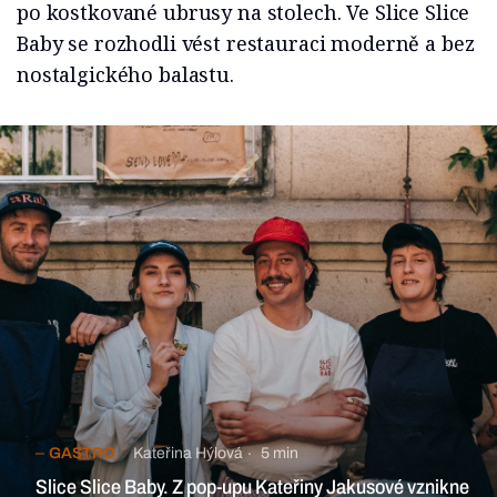
po kostkované ubrusy na stolech. Ve Slice Slice
Baby se rozhodli vést restauraci moderně a bez
nostalgického balastu.
GASTRO
Kateřina Hýlová
5 min
Slice Slice Baby. Z pop-upu Kateřiny Jakusové vznikne