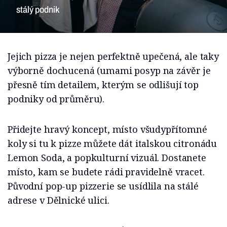
stálý podnik
Jejich pizza je nejen perfektně upečená, ale taky
výborně dochucená (umami posyp na závěr je
přesně tím detailem, kterým se odlišují top
podniky od průměru).
Přidejte hravý koncept, místo všudypřítomné
koly si tu k pizze můžete dát italskou citronádu
Lemon Soda, a popkulturní vizuál. Dostanete
místo, kam se budete rádi pravidelně vracet.
Původní pop-up pizzerie se usídlila na stálé
adrese v Dělnické ulici.