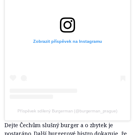
Zobrazit příspěvek na Instagramu
Příspěvek sdílený Burgerman (@burgerman_prague)
Dejte Čechům slušný burger a o zbytek je
postaráno. Další burgerové bistro dokazuje, že