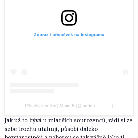
Zobrazit příspěvek na Instagramu
Příspěvek sdílený Marie B (@marieb_______)
Jak už to bývá u mladších sourozenců, rádi si ze
sebe trochu utahují, působí daleko
bezstarostněji a neberou se tak vážně jako ti