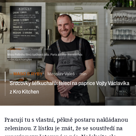
GASTRO
Anna Nosková
8 min
Místo Felliniho filmů špičková jídla. Parta z bister Kro
otevřela ambiciózní komplex
MASO & RYBY
Miroslav Valeš
min
Srdcovky šéfkuchařů: telecí na paprice Vojty Václavíka z Kro
Kitchen
Pracují tu s vlastní, pěkně postaru nakládanou
zeleninou. Z lístku je znát, že se soustředí na