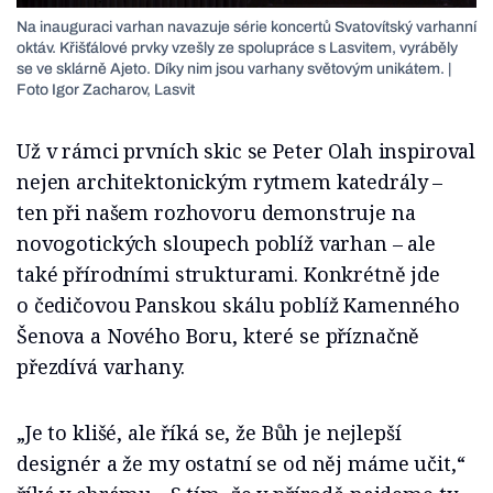
Na inauguraci varhan navazuje série koncertů Svatovítský varhanní
oktáv. Křišťálové prvky vzešly ze spolupráce s Lasvitem, vyráběly
se ve sklárně Ajeto. Díky nim jsou varhany světovým unikátem. |
Foto Igor Zacharov, Lasvit
Už v rámci prvních skic se Peter Olah inspiroval
nejen architektonickým rytmem katedrály –
ten při našem rozhovoru demonstruje na
novogotických sloupech poblíž varhan – ale
také přírodními strukturami. Konkrétně jde
o čedičovou Panskou skálu poblíž Kamenného
Šenova a Nového Boru, které se příznačně
přezdívá varhany.
„Je to klišé, ale říká se, že Bůh je nejlepší
designér a že my ostatní se od něj máme učit,“