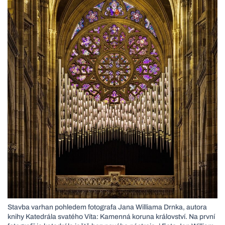
Stavba varhan pohledem fotografa Jana Williama Drnka, autora
knihy Katedrála svatého Víta: Kamenná koruna království. Na první