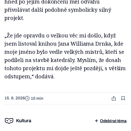
hned po jejím dokončení měl odvahu
přivolávat další podobně symbolicky silný
projekt.
„Že jde opravdu o velkou věc mi došlo, když
jsem listoval knihou Jana Williama Drnka, kde
moje jméno bylo vedle velkých mistrů, kteří se
podíleli na stavbě katedrály. Myslím, že dosah
tohoto projektu mi dojde ještě později, s větším
odstupem,“ dodává.
15. 6. 2026
10 min
Kultura
Odebírat téma