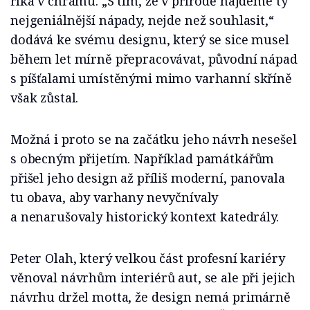
říká v chrámu. „S tím, že v přírodě najdeme ty
nejgeniálnější nápady, nejde než souhlasit,“
dodává ke svému designu, který se sice musel
během let mírně přepracovávat, původní nápad
s píšťalami umístěnými mimo varhanní skříně
však zůstal.
Možná i proto se na začátku jeho návrh nesešel
s obecným přijetím. Například památkářům
přišel jeho design až příliš moderní, panovala
tu obava, aby varhany nevyčnívaly
a nenarušovaly historický kontext katedrály.
Peter Olah, který velkou část profesní kariéry
věnoval návrhům interiérů aut, se ale při jejich
návrhu držel motta, že design nemá primárně