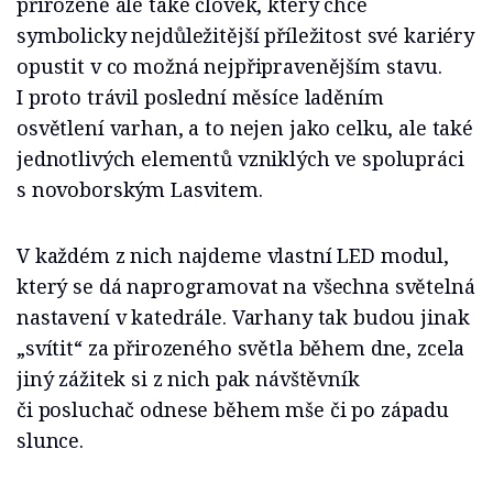
přirozeně ale také člověk, který chce
symbolicky nejdůležitější příležitost své kariéry
opustit v co možná nejpřipravenějším stavu.
I proto trávil poslední měsíce laděním
osvětlení varhan, a to nejen jako celku, ale také
jednotlivých elementů vzniklých ve spolupráci
s novoborským Lasvitem.
V každém z nich najdeme vlastní LED modul,
který se dá naprogramovat na všechna světelná
nastavení v katedrále. Varhany tak budou jinak
„svítit“ za přirozeného světla během dne, zcela
jiný zážitek si z nich pak návštěvník
či posluchač odnese během mše či po západu
slunce.