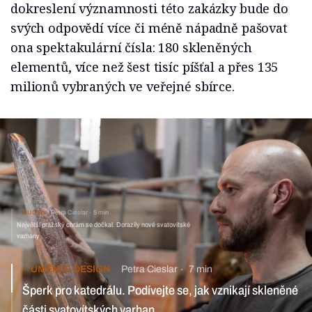
dokreslení významnosti této zakázky bude do
svých odpovědí více či méně nápadně pašovat
ona spektakulární čísla: 180 skleněných
elementů, více než šest tisíc píšťal a přes 135
milionů vybraných ve veřejné sbírce.
HUDBA
Petra Cieslar
5 min
Největší pražský chrám se dočkal. Dorazily nové svatovítské
varhany
UMĚNÍ & DESIGN
Petra Cieslar
7 min
Šperk pro katedrálu. Podívejte se, jak vznikají skleněné části
svatovítských varhan