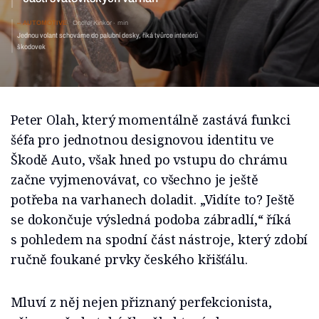
AUTOMOTIVE
Ondřej Kinkor
min
Jednou volant schováme do palubní desky, říká tvůrce
interiérů škodovek
Peter Olah, který momentálně zastává funkci
šéfa pro jednotnou designovou identitu ve
Škodě Auto, však hned po vstupu do chrámu
začne vyjmenovávat, co všechno je ještě
potřeba na varhanech doladit. „Vidíte to? Ještě
se dokončuje výsledná podoba zábradlí,“ říká
s pohledem na spodní část nástroje, který zdobí
ručně foukané prvky českého křišťálu.
Mluví z něj nejen přiznaný perfekcionista,