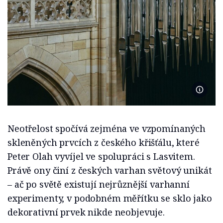
Foto Ig
Neotřelost spočívá zejména ve vzpomínaných
skleněných prvcích z českého křišťálu, které
Peter Olah vyvíjel ve spolupráci s Lasvitem.
Právě ony činí z českých varhan světový unikát
– ač po světě existují nejrůznější varhanní
experimenty, v podobném měřítku se sklo jako
dekorativní prvek nikde neobjevuje.