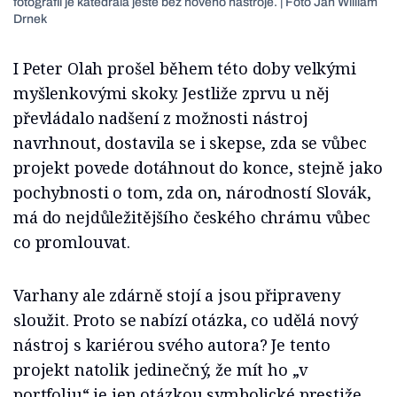
fotografii je katedrála ještě bez nového nástroje. | Foto Jan William
Drnek
I Peter Olah prošel během této doby velkými
myšlenkovými skoky. Jestliže zprvu u něj
převládalo nadšení z možnosti nástroj
navrhnout, dostavila se i skepse, zda se vůbec
projekt povede dotáhnout do konce, stejně jako
pochybnosti o tom, zda on, národností Slovák,
má do nejdůležitějšího českého chrámu vůbec
co promlouvat.
Varhany ale zdárně stojí a jsou připraveny
sloužit. Proto se nabízí otázka, co udělá nový
nástroj s kariérou svého autora? Je tento
projekt natolik jedinečný, že mít ho „v
portfoliu“ je jen otázkou symbolické prestiže,