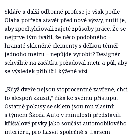
Skláře a další odborné profese je však podle
Olaha potřeba stavět před nové výzvy, nutit je,
aby zpochybňovali zajeté způsoby práce. Že se
nejprve tým tvářil, že něco podobného –
hranaté skleněné elementy s délkou téměř
jednoho metru – nepůjde vyrobit? Designér
schválně na začátku požadoval metr a půl, aby
se výsledek přiblížil kýžené vizi.
„Když dveře nejsou stoprocentně zavřené, chci
to alespoň zkusit,“ říká ke svému přístupu.
Ostatně pokusy se sklem jsou mu vlastní:
s týmem Škoda Auto v minulosti představili
křišťálové prvky jako součást automobilového
interiéru, pro Lasvit společně s Larsem