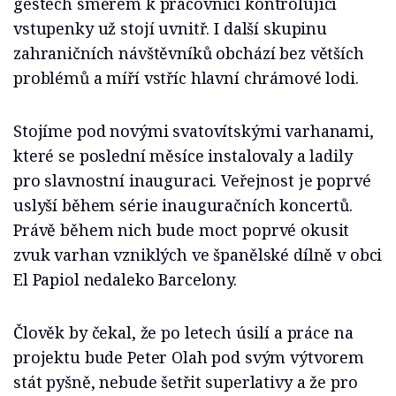
gestech směrem k pracovnici kontrolující
vstupenky už stojí uvnitř. I další skupinu
zahraničních návštěvníků obchází bez větších
problémů a míří vstříc hlavní chrámové lodi.
Stojíme pod novými svatovítskými varhanami,
které se poslední měsíce instalovaly a ladily
pro slavnostní inauguraci. Veřejnost je poprvé
uslyší během série inauguračních koncertů.
Právě během nich bude moct poprvé okusit
zvuk varhan vzniklých ve španělské dílně v obci
El Papiol nedaleko Barcelony.
Člověk by čekal, že po letech úsilí a práce na
projektu bude Peter Olah pod svým výtvorem
stát pyšně, nebude šetřit superlativy a že pro