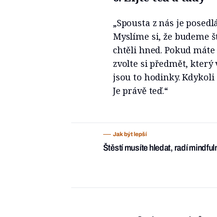
„Spousta z nás je posedlá
Myslíme si, že budeme š
chtěli hned. Pokud máte
zvolte si předmět, kter
jsou to hodinky. Kdykoli
Je právě teď.“
Jak být lepší
Štěstí musíte hledat, radí mindfu