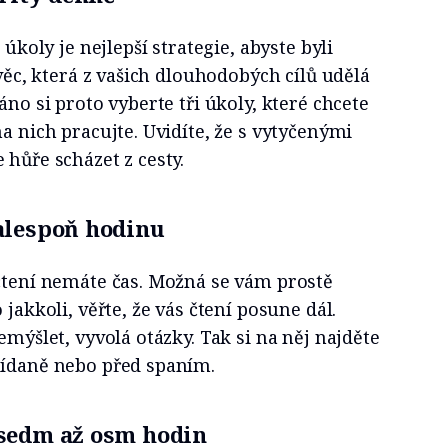
 úkoly je nejlepší strategie, abyste byli
 věc, která z vašich dlouhodobých cílů udělá
áno si proto vyberte tři úkoly, které chcete
a nich pracujte. Uvidíte, že s vytyčenými
 hůře scházet z cesty.
 alespoň hodinu
 čtení nemáte čas. Možná se vám prostě
 jakkoli, věřte, že vás čtení posune dál.
emýšlet, vyvolá otázky. Tak si na něj najděte
nídaně nebo před spaním.
 sedm až osm hodin