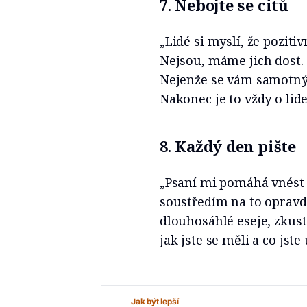
7.
Nebojte se citů
„Lidé si myslí, že pozit
Nejsou, máme jich dost. 
Nejenže se vám samotným
Nakonec je to vždy o lide
8.
Každý den pište
„Psaní mi pomáhá vnést 
soustředím na to opravd
dlouhosáhlé eseje, zkuste
jak jste se měli a co jste 
Jak být lepší