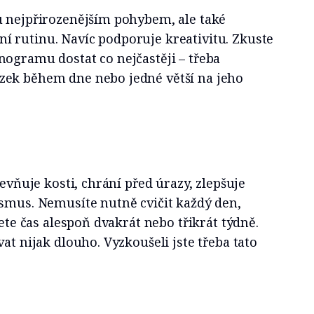
u nejpřirozenějším pohybem, ale také
 rutinu. Navíc podporuje kreativitu. Zkuste
nogramu dostat co nejčastěji – třeba
zek během dne nebo jedné větší na jeho
pevňuje kosti, chrání před úrazy, zlepšuje
ismus. Nemusíte nutně cvičit každý den,
dete čas alespoň dvakrát nebo třikrát týdně.
at nijak dlouho. Vyzkoušeli jste třeba tato
?