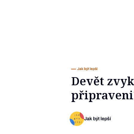
Jak být lepší
Devět zvyk
připraveni
Jak být lepší