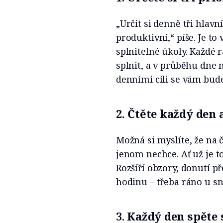
„Určit si denně tři hlavní
produktivní,“ píše. Je to
splnitelné úkoly. Každé r
splnit, a v průběhu dne n
denními cíli se vám bude
2. Čtěte každý den
Možná si myslíte, že na
jenom nechce. Ať už je to
Rozšíří obzory, donutí př
hodinu – třeba ráno u s
3.
Každý den spěte