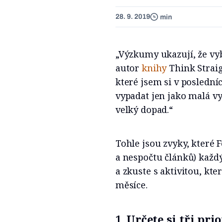
28. 9. 2019
min
„Výzkumy ukazují, že vyb
autor
knihy
Think Strai
které jsem si v poslední
vypadat jen jako malá vy
velký dopad.“
Tohle jsou zvyky, které
a nespočtu článků) každý
a zkuste s aktivitou, kte
měsíce.
1.
Určete si tři pri