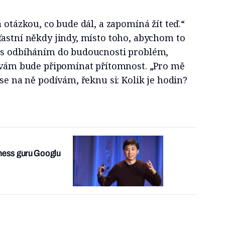
 otázkou, co bude dál, a zapomíná žít teď.“
ťastní někdy jindy, místo toho, abychom to
 s odbíháním do budoucnosti problém,
ý vám bude připomínat přítomnost. „Pro mě
 se na ně podívám, řeknu si: Kolik je hodin?
lness guru Googlu