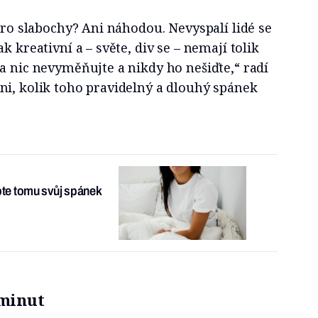
 pro slabochy? Ani náhodou. Nevyspalí lidé se
k kreativní a – světe, div se – nemají tolik
a nic nevyměňujte a nikdy ho nešiďte,“ radí
ni, kolik toho pravidelný a dlouhý spánek
obte tomu svůj spánek
 minut