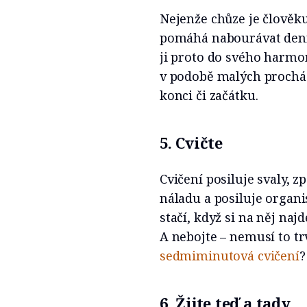
Nejenže chůze je člověk
pomáhá nabourávat denní
ji proto do svého harmo
v podobě malých prochá
konci či začátku.
5. Cvičte
Cvičení posiluje svaly, z
náladu a posiluje organ
stačí, když si na něj naj
A nebojte – nemusí to trv
sedmiminutová cvičení
6. Žijte teď a tady