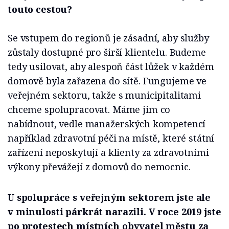
touto cestou?
Se vstupem do regionů je zásadní, aby služby
zůstaly dostupné pro širší klientelu. Budeme
tedy usilovat, aby alespoň část lůžek v každém
domově byla zařazena do sítě. Fungujeme ve
veřejném sektoru, takže s municipitalitami
chceme spolupracovat. Máme jim co
nabídnout, vedle manažerských kompetencí
například zdravotní péči na místě, které státní
zařízení neposkytují a klienty za zdravotními
výkony převážejí z domovů do nemocnic.
U spolupráce s veřejným sektorem jste ale
v minulosti párkrát narazili. V roce 2019 jste
po protestech místních obyvatel městu za