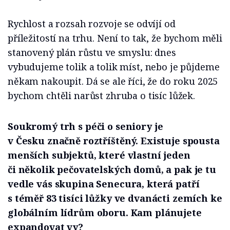
Rychlost a rozsah rozvoje se odvíjí od
příležitostí na trhu. Není to tak, že bychom měli
stanovený plán růstu ve smyslu: dnes
vybudujeme tolik a tolik míst, nebo je půjdeme
někam nakoupit. Dá se ale říci, že do roku 2025
bychom chtěli narůst zhruba o tisíc lůžek.
Soukromý trh s péči o seniory je
v Česku značně roztříštěný. Existuje spousta
menších subjektů, které vlastní jeden
či několik pečovatelských domů, a pak je tu
vedle vás skupina Senecura, která patří
s téměř 83 tisíci lůžky ve dvanácti zemích ke
globálním lídrům oboru. Kam plánujete
expandovat vy?