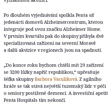
významnou akvizici.
Po dlouhém vyjednávání spolkla Penta síť
jedenácti domovů Alzheimercentrum, kterou
integruje pod svou značku Alzheimer Home.
V prvním kvartálu pak do skupiny přibyla dvě
specializovaná zařízení na severní Moravě
a další akvizice v regionech jsou na spadnutí.
„Do konce roku bychom chtěli mít 29 zařízení
se 3200 lůžky napříč republikou,“ upřesňuje
šéfka skupiny
Barbora Vaculíková
. Z agilního
hráče se tak stává největší tuzemský lídr v péči
o seniory postižené demencí. A investiční apetit
Penta Hospitals tím nekončí.