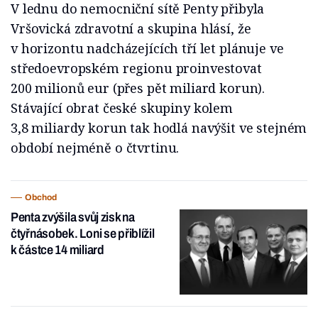
V lednu do nemocniční sítě Penty přibyla
Vršovická zdravotní a skupina hlásí, že
v horizontu nadcházejících tří let plánuje ve
středoevropském regionu proinvestovat
200 milionů eur (přes pět miliard korun).
Stávající obrat české skupiny kolem
3,8 miliardy korun tak hodlá navýšit ve stejném
období nejméně o čtvrtinu.
Obchod
Penta zvýšila svůj zisk na
čtyřnásobek. Loni se přiblížil
k částce 14 miliard