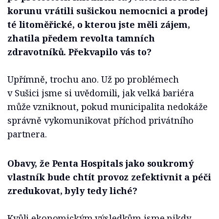
korunu vrátili sušickou nemocnici a prodej
té litoměřické, o kterou jste měli zájem,
zhatila předem revolta tamních
zdravotníků. Překvapilo vás to?
Upřímně, trochu ano. Už po problémech
v Sušici jsme si uvědomili, jak velká bariéra
může vzniknout, pokud municipalita nedokáže
správně vykomunikovat příchod privátního
partnera.
Obavy, že Penta Hospitals jako soukromý
vlastník bude chtít provoz zefektivnit a péči
zredukovat, byly tedy liché?
Kvůli ekonomickým výsledkům jsme nikdy