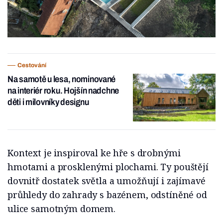
Cestování
Na samotě u lesa, nominované
na interiér roku. Hojšín nadchne
děti i milovníky designu
Kontext je inspiroval ke hře s drobnými
hmotami a prosklenými plochami. Ty pouštějí
dovnitř dostatek světla a umožňují i zajímavé
průhledy do zahrady s bazénem, odstíněné od
ulice samotným domem.