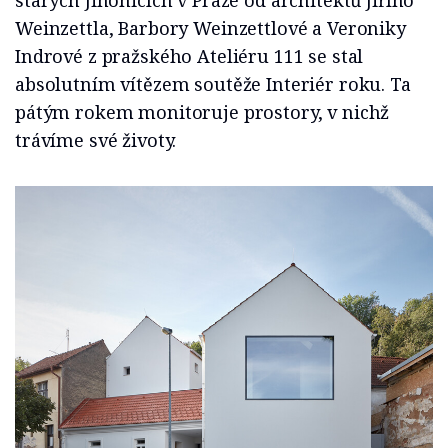
starých Jinonicích v Praze od architektů Jiřího
Weinzettla, Barbory Weinzettlové a Veroniky
Indrové z pražského Ateliéru 111 se stal
absolutním vítězem soutěže Interiér roku. Ta
pátým rokem monitoruje prostory, v nichž
trávíme své životy.