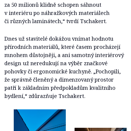
za 50 milionů klidně schopen sáhnout
v interiéru po náhražkových materiálech
či různých laminátech,“ tvrdí Tschakert.
Dnes už stavitelé dokážou vnímat hodnotu
přírodních materiálů, které časem procházejí
mnohem důstojněji, a ani samotný interiérový
design už neredukují na výběr značkové
pohovky či ergonomické kuchyně. „Pochopili,
že správně členěný a dimenzovaný prostor
patří k základním předpokladům kvalitního
bydlení,“ zdůrazňuje Tschakert.