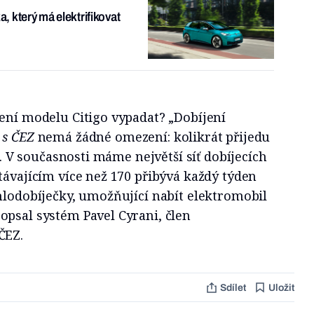
 který má elektrifikovat
ení modelu Citigo vypadat? „Dobíjení
 s ČEZ
nemá žádné omezení: kolikrát přijedu
ji. V současnosti máme největší síť dobíjecích
távajícím více než 170 přibývá každý týden
hlodobíječky, umožňující nabít elektromobil
opsal systém Pavel Cyrani, člen
 ČEZ.
Sdílet
Uložit