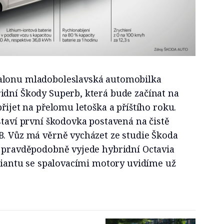
alonu mladoboleslavská automobilka
idní Škody Superb, která bude začínat na
řijet na přelomu letoška a příštího roku.
staví první škodovka postavená na čistě
B. Vůz má věrně vycházet ze studie Škoda
k pravděpodobně vyjede hybridní Octavia
ariantu se spalovacími motory uvidíme už