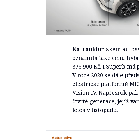
Na frankfurtském autos
oznámila také cenu hybr
876 900 Kč. I Superb má p
V roce 2020 se dále před
elektrické platformě ME
Vision iV. Napřesrok pa
čtvrté generace, jejíž v
letos v listopadu.
Automotive