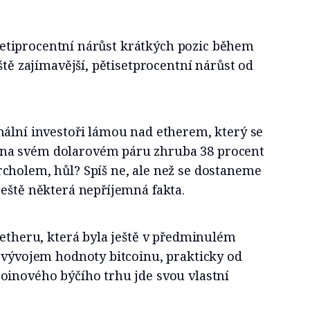
řicetiprocentní nárůst krátkých pozic během
ště zajímavější, pětisetprocentní nárůst od
nální investoři lámou nad etherem, který se
na svém dolarovém páru zhruba 38 procent
cholem, hůl? Spíš ne, ale než se dostaneme
eště některá nepříjemná fakta.
 etheru, která byla ještě v předminulém
s vývojem hodnoty bitcoinu, prakticky od
oinového býčího trhu jde svou vlastní