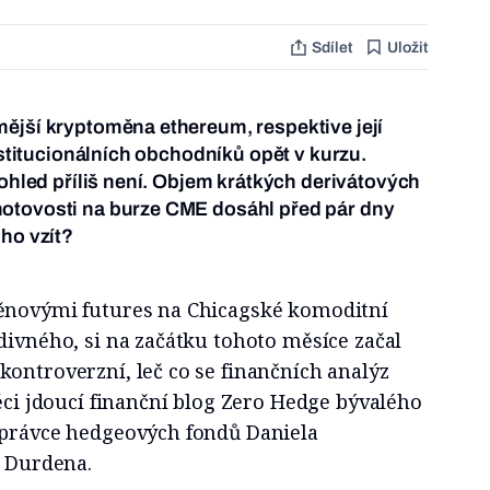
Sdílet
Uložit
ější kryptoměna ethereum, respektive její
institucionálních obchodníků opět v kurzu.
pohled příliš není. Objem krátkých derivátových
otovosti na burze CME dosáhl před pár dny
oho vzít?
ěnovými futures na Chicagské komoditní
divného, si na začátku tohoto měsíce začal
ontroverzní, leč co se finančních analýz
věci jdoucí finanční blog Zero Hedge bývalého
správce hedgeových fondů Daniela
r Durdena.