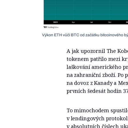
Výkon ETH vůči BTC od začátku bitcoinového býč
A jak upozornil The Kob
tokenem patřilo mezi kry
laškování amerického p
na zahraniční zboží. Po
na dovoz z Kanady a Mex
prvních šedesát hodin 3
To mimochodem spustilo 
v lendingových protokol
v absolutních číslech uk