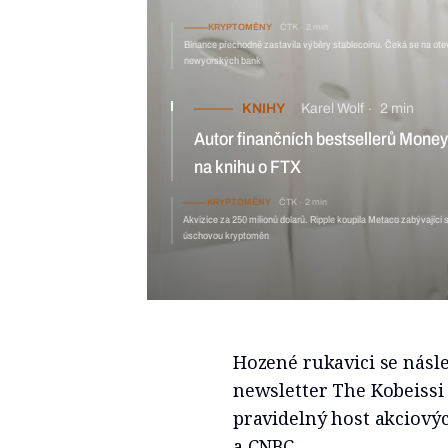
KRYPTOMĚNY
ČTK
2 min
Binance přechodně zastavila výběry stablecoinu. Čeká se na otev
newyorských bank
KNIHY
Karel Wolf
2 min
Autor finančních bestsellerů Money
na knihu o FTX
KRYPTOMĚNY
ČTK
2 min
Akvizice za 250 milionů dolarů. Ripple koupila Metaco zabývající 
úschovou kryptoměn
Hozené rukavici se násl
newsletter The Kobeissi 
pravidelný host akciovýc
a CNBC.