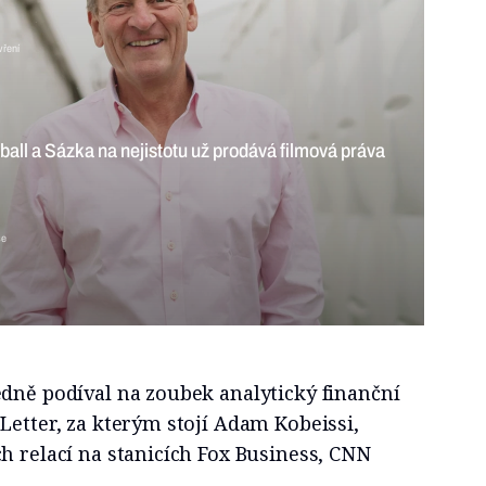
ření
ball a Sázka na nejistotu už prodává filmová práva
se
edně podíval na zoubek analytický finanční
Letter, za kterým stojí Adam Kobeissi,
h relací na stanicích Fox Business, CNN