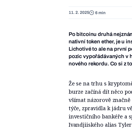
11. 2. 2025
6 min
Po bitcoinu druhá nejznám
nativní token ether, je u 
Lichotivé to ale na první 
pozic vypořádávaných v h
nového rekordu. Co si z t
Že se na trhu s kryptom
burze začíná dít něco po
všímat názorově značně k
týče, zpravidla k jádru 
investičního bankéře a 
Ivandjiiského alias Tyle