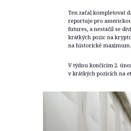
Ten začal kompletovat d
reportuje pro americko
futures, a nestačil se d
krátkých pozic na krypt
na historické maximum.
V týdnu končícím 2. úno
v krátkých pozicích na e