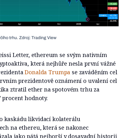
ího trhu. Zdroj: Trading View
eissi Letter, ethereum se svým nativním
ptoaktiva, která nejhůře nesla první vážné
rezidenta
Donalda Trumpa
se zaváděním cel
 prvním prezidentově oznámení o uvalení cel
ika ztratil ether na spotovém trhu za
7 procent hodnoty.
kaskádu likvidací kolaterálu
ech na ethereu, která se nakonec
ázala jako pátá nejhorší v dosavadní historii