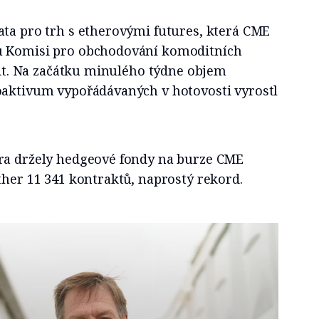
ata pro trh s etherovými futures, která CME
u Komisi pro obchodování komoditních
ivit. Na začátku minulého týdne objem
oaktivum vypořádávaných v hotovosti vyrostl
ra držely hedgeové fondy na burze CME
ther 11 341 kontraktů, naprostý rekord.