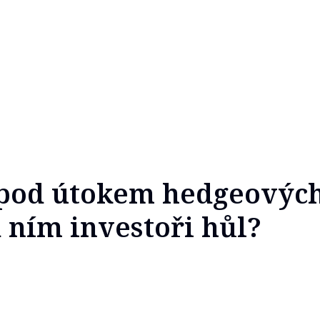
pod útokem hedgeových
ním investoři hůl?