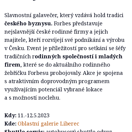
Slavnostní galavečer, který vzdává hold tradici
českého byznysu.
Forbes představuje
nejslavnější české rodinné firmy a jejich
majitele, kteří rozvíjejí své podnikání a výrobu
v Česku. Event je příležitostí pro setkání se šéfy
tradičních r
odinných společností i mladých
firem
, které se do aktuálního rodinného
žebříčku Forbesu probojovaly. Akce je spojena
s atraktivním doprovodným programem
využívajícím potenciál vybrané lokace
a s možností noclehu.
Kdy:
11.-12.5.2023
Kde:
Oblastní galerie Liberec
Shuttle servis:
autobusový shuttle odvoz