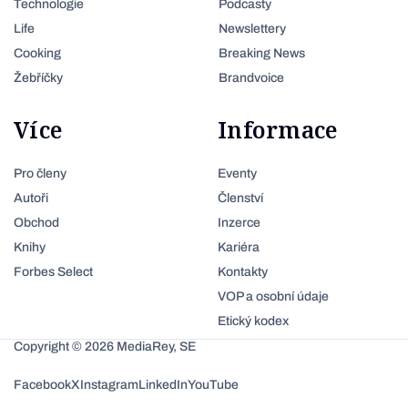
Technologie
Podcasty
Life
Newslettery
Cooking
Breaking News
Žebříčky
Brandvoice
Více
Informace
Pro členy
Eventy
Autoři
Členství
Obchod
Inzerce
Knihy
Kariéra
Forbes Select
Kontakty
VOP a osobní údaje
Etický kodex
Copyright © 2026 MediaRey, SE
Facebook
X
Instagram
LinkedIn
YouTube