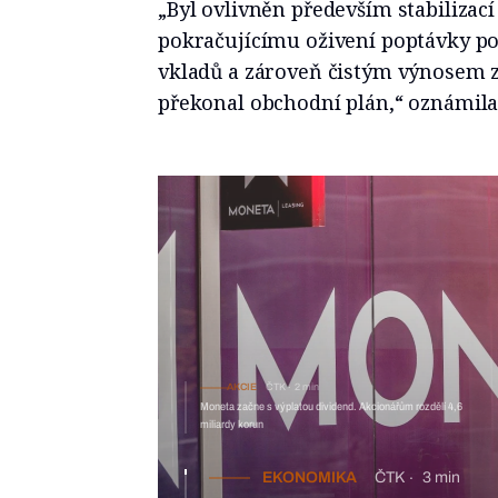
„Byl ovlivněn především stabilizac
pokračujícímu oživení poptávky po
vkladů a zároveň čistým výnosem z 
překonal obchodní plán,“ oznámil
AKCIE
ČTK
2 min
Moneta začne s výplatou dividend. Akcionářům rozdělí 4,6
miliardy korun
EKONOMIKA
ČTK
3 min