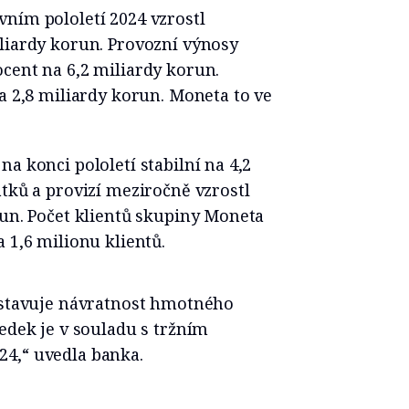
ním pololetí 2024 vzrostl
liardy korun. Provozní výnosy
cent na 6,2 miliardy korun.
na 2,8 miliardy korun. Moneta to ve
a konci pololetí stabilní na 4,2
atků a provizí meziročně vzrostl
run. Počet klientů skupiny Moneta
 1,6 milionu klientů.
edstavuje návratnost hmotného
ledek je v souladu s tržním
4,“ uvedla banka.