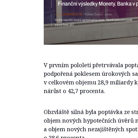
Finanční výsledky Monety. Banka v po
ZEMĚDĚLSTVÍ
Forbes Česko
2 min
Druhá největší česká agroskupina roste. Téměř poloviční podíl
získal fond J&T
V prvním pololetí přetrvávala pop
podpořená poklesem úrokových saz
v celkovém objemu 28,9 miliardy k
nárůst o 42,7 procenta.
Obzvláště silná byla poptávka ze st
objem nových hypotečních úvěrů me
a objem nových nezajištěných spot
o 38,6 procenta.