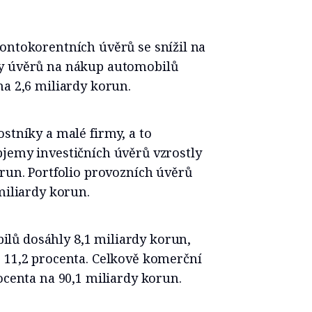
ontokorentních úvěrů se snížil na
my úvěrů na nákup automobilů
na 2,6 miliardy korun.
stníky a malé firmy, a to
bjemy investičních úvěrů vzrostly
orun. Portfolio provozních úvěrů
miliardy korun.
lů dosáhly 8,1 miliardy korun,
o 11,2 procenta. Celkově komerční
ocenta na 90,1 miliardy korun.