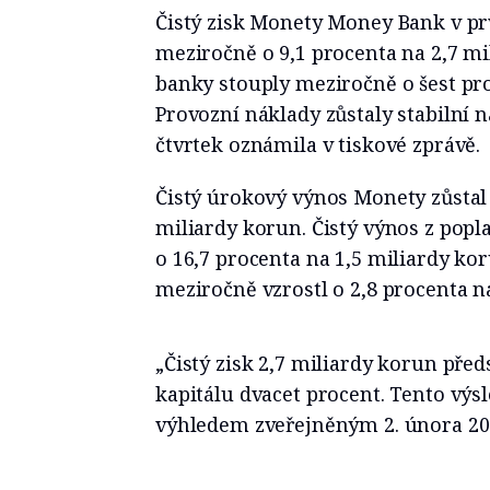
Čistý zisk Monety Money Bank v prv
meziročně o 9,1 procenta na 2,7 mi
banky stouply meziročně o šest pro
Provozní náklady zůstaly stabilní 
čtvrtek oznámila v tiskové zprávě.
Čistý úrokový výnos Monety zůstal n
miliardy korun. Čistý výnos z popl
o 16,7 procenta na 1,5 miliardy ko
meziročně vzrostl o 2,8 procenta na
„Čistý zisk 2,7 miliardy korun př
kapitálu dvacet procent. Tento výs
výhledem zveřejněným 2. února 202