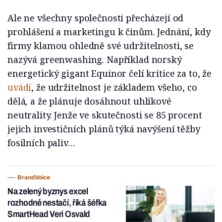
Ale ne všechny společnosti přecházejí od
prohlášení a marketingu k činům. Jednání, kdy
firmy klamou ohledně své udržitelnosti, se
nazývá greenwashing. Například norský
energetický gigant Equinor čelí kritice za to, že
uvádí
, že udržitelnost je základem všeho, co
dělá
,
a že plánuje dosáhnout uhlíkové
neutrality. Jenže ve skutečnosti se 85 procent
jejich investičních plánů týká navýšení těžby
fosilních paliv…
BrandVoice
Na zelený byznys excel
rozhodně nestačí, říká šéfka
SmartHead Veri Osvald