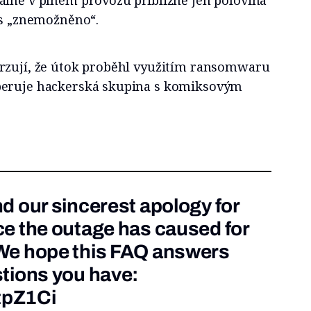
álně v plném provozu přibližně jen polovina
us „znemožněno“.
rzují, že útok proběhl využitím ransomwaru
peruje hackerská skupina s komiksovým
d our sincerest apology for
e the outage has caused for
We hope this FAQ answers
tions you have:
gtpZ1Ci