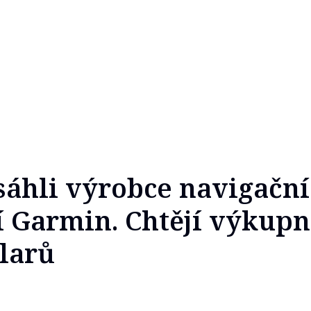
sáhli výrobce navigačn
í Garmin. Chtějí výkupn
larů