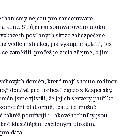
 mechanismy nejsou pro ransomware
 a silné. Strůjci ransomwarového útoku
 vzkazech posílaných skrze zabezpečené
ě vedle instrukcí, jak výkupné splatit, též
 se zaměřili, pročež je zcela zřejmé, o jim
webových domén, které mají s touto rodinou
,“ dodává pro Forbes Legezo z Kaspersky.
én jsme zjistili, že jejich servery patří ke
 komerční platformě, testující možné
é taktéž používají.“ Takové techniky jsou
bné klasičtějším zacíleným útokům,
 pro data.