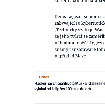
stažení aktuální databáz
Denis Legezo, senior sec
zabývající se kyberneti
„Technicky vzato je Was
že jeho tvůrci se zaměřil
náhodnou oběť.“ Legezo d
známý ransomware tohot
například Maze.
Fintech
Hackeři se zmocnili účtů Muska, Gatese n
vylákal od lidí přes 100 tisíc dolarů