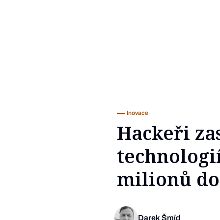
Inovace
Hackeři za
technologi
milionů do
Darek Šmíd