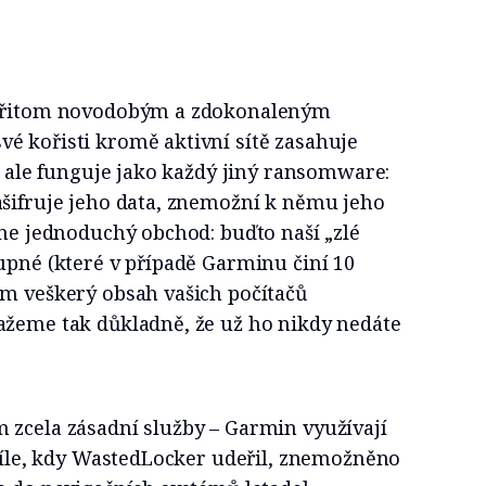
 přitom novodobým a zdokonaleným
é kořisti kromě aktivní sítě zasahuje
ně ale funguje jako každý jiný ransomware:
ašifruje jeho data, znemožní k němu jeho
dne jednoduchý obchod: buďto naší „zlé
upné (které v případě Garminu činí 10
ám veškerý obsah vašich počítačů
ažeme tak důkladně, že už ho nikdy nedáte
 zcela zásadní služby – Garmin využívají
hvíle, kdy WastedLocker udeřil, znemožněno