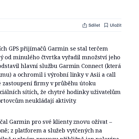
Sdílet
Uložit
ích GPS přijímačů Garmin se stal terčem
ý od minulého čtvrtka vyřadil množství jeho
odstavil hlavní službu Garmin Connect (která
mu) a ochromil i výrobní linky v Asii a call
ké zastoupení firmy v průběhu útoku
iálních sítích, že chytré hodinky uživatelům
rtovcům neukládají aktivity.
čal Garmin pro své klienty znovu ožívat –
ně; z platforem a služeb vytčených na