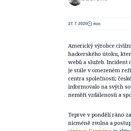
27. 7. 2020
min
Americký výrobce civiln
hackerského útoku, kter
webů a služeb. Incident 
je stále v omezeném reži
centra společnosti; čes
informovalo na svých soc
neměří vzdálenosti a spo
Teprve v pondělí ráno za
nicméně zvolna a postup