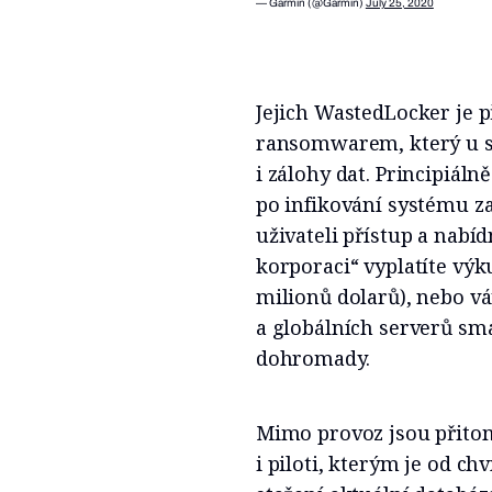
— Garmin (@Garmin)
July 25, 2020
Jejich WastedLocker je
ransomwarem, který u sv
i zálohy dat. Principiál
po infikování systému z
uživateli přístup a nabí
korporaci“ vyplatíte výk
milionů dolarů), nebo v
a globálních serverů sm
dohromady.
Mimo provoz jsou přitom
i piloti, kterým je od c