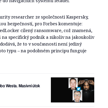
e do navigačních systémů letadel.
urity researcher ze společnosti Kaspersky,
ckou bezpečností, pro Forbes komentuje:
tedLocker cílený ransomware, což znamená,
i na specifický podnik a nikoliv na jakoukoliv
odává, že to v současnosti není jediný
o typu – na podobném principu funguje
ebo Westa. Masivní útok