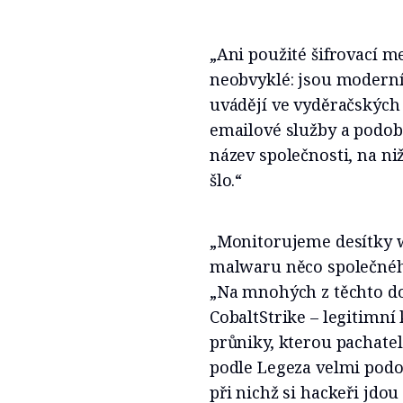
„Ani použité šifrovací
neobvyklé: jsou moderní
uvádějí ve vyděračských
emailové služby a podobn
název společnosti, na niž
šlo.“
„Monitorujeme desítky 
malwaru něco společného
„Na mnohých z těchto dom
CobaltStrike – legitimní
průniky, kterou pachatel
podle Legeza velmi podo
při nichž si hackeři jdou