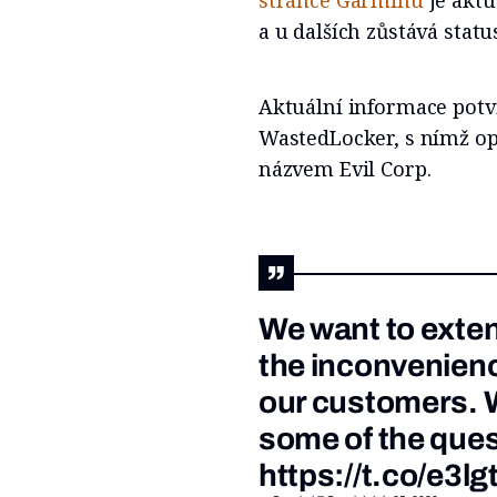
stránce Garminu
je aktu
a u dalších zůstává stat
Aktuální informace potv
WastedLocker, s nímž o
názvem Evil Corp.
We want to exten
the inconvenienc
our customers. 
some of the ques
https://t.co/e3l