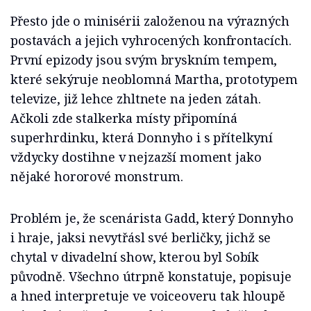
Přesto jde o minisérii založenou na výrazných
postavách a jejich vyhrocených konfrontacích.
První epizody jsou svým bryskním tempem,
které sekýruje neoblomná Martha, prototypem
televize, již lehce zhltnete na jeden zátah.
Ačkoli zde stalkerka místy připomíná
superhrdinku, která Donnyho i s přítelkyní
vždycky dostihne v nejzazší moment jako
nějaké hororové monstrum.
Problém je, že scenárista Gadd, který Donnyho
i hraje, jaksi nevytřásl své berličky, jichž se
chytal v divadelní show, kterou byl Sobík
původně. Všechno útrpně konstatuje, popisuje
a hned interpretuje ve voiceoveru tak hloupě