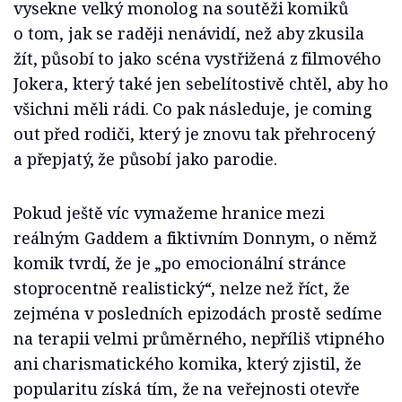
vysekne velký monolog na soutěži komiků
o tom, jak se raději nenávidí, než aby zkusila
žít, působí to jako scéna vystřižená z filmového
Jokera, který také jen sebelítostivě chtěl, aby ho
všichni měli rádi. Co pak následuje, je coming
out před rodiči, který je znovu tak přehrocený
a přepjatý, že působí jako parodie.
Pokud ještě víc vymažeme hranice mezi
reálným Gaddem a fiktivním Donnym, o němž
komik tvrdí, že je „po emocionální stránce
stoprocentně realistický“, nelze než říct, že
zejména v posledních epizodách prostě sedíme
na terapii velmi průměrného, nepříliš vtipného
ani charismatického komika, který zjistil, že
popularitu získá tím, že na veřejnosti otevře