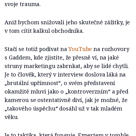
svoje trauma.
Aniž bychom snižovali jeho skutečné zážitky, je
v tom cítit kalkul obchodníka.
Stačí se totiž podívat na
YouTube
na rozhovory
s Gaddem, kde zjistíte, že přesně ví, na jaké
struny marketingu zabrnkat, aby se lidé chytli.
Je to člověk, který v interview doslova láká na
„brutální upřímnost“, o svém představení
okamžitě mluví jako o „kontroverzním“ a před
kamerou se ostentativně diví, jak je možné, že
„takového úspěchu“ dosáhl už v tak mladém
věku.
Je to taktika, která funguje. Expertem v tomhle