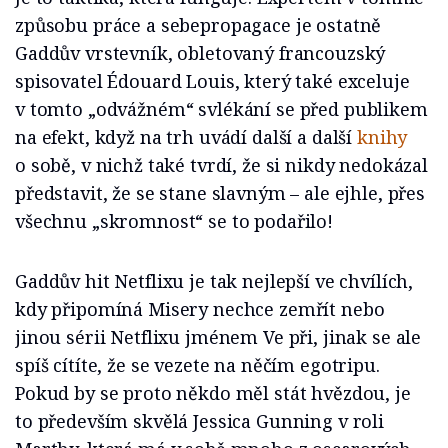
způsobu práce a sebepropagace je ostatně
Gaddův vrstevník, obletovaný francouzský
spisovatel Édouard Louis, který také exceluje
v tomto „odvážném“ svlékání se před publikem
na efekt, když na trh uvádí další a další
knihy
o sobě, v nichž také tvrdí, že si nikdy nedokázal
představit, že se stane slavným – ale ejhle, přes
všechnu „skromnost“ se to podařilo!
Gaddův hit Netflixu je tak nejlepší ve chvílích,
kdy připomíná Misery nechce zemřít nebo
jinou sérii Netflixu jménem Ve při, jinak se ale
spíš cítíte, že se vezete na něčím egotripu.
Pokud by se proto někdo měl stát hvězdou, je
to především skvělá Jessica Gunning v roli