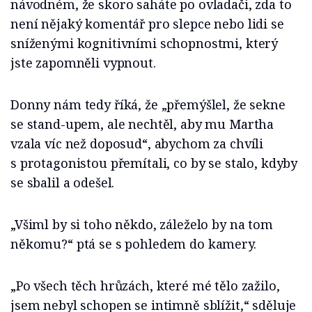
návodném, že skoro saháte po ovladači, zda to
není nějaký komentář pro slepce nebo lidi se
sníženými kognitivními schopnostmi, který
jste zapomněli vypnout.
Donny nám tedy říká, že „přemýšlel, že sekne
se stand-upem, ale nechtěl, aby mu Martha
vzala víc než doposud“, abychom za chvíli
s protagonistou přemítali, co by se stalo, kdyby
se sbalil a odešel.
„Všiml by si toho někdo, záleželo by na tom
někomu?“ ptá se s pohledem do kamery.
„Po všech těch hrůzách, které mé tělo zažilo,
jsem nebyl schopen se intimně sblížit,“ sděluje