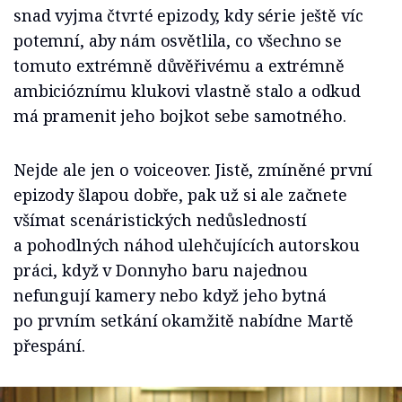
snad vyjma čtvrté epizody, kdy série ještě víc
potemní, aby nám osvětlila, co všechno se
tomuto extrémně důvěřivému a extrémně
ambicióznímu klukovi vlastně stalo a odkud
má pramenit jeho bojkot sebe samotného.
Nejde ale jen o voiceover. Jistě, zmíněné první
epizody šlapou dobře, pak už si ale začnete
všímat scenáristických nedůsledností
a pohodlných náhod ulehčujících autorskou
práci, když v Donnyho baru najednou
nefungují kamery nebo když jeho bytná
po prvním setkání okamžitě nabídne Martě
přespání.