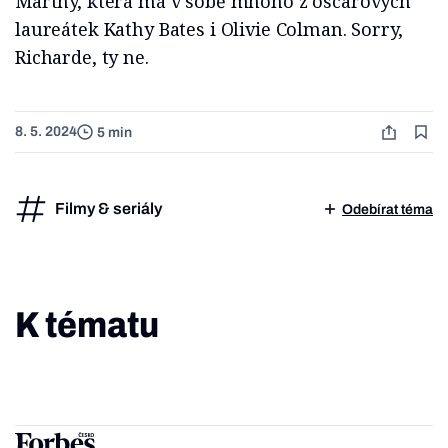
Marthy, která má v sobě mnoho z oscarových
laureátek Kathy Bates i Olivie Colman. Sorry,
Richarde, ty ne.
8. 5. 2024
5 min
Filmy & seriály
Odebírat téma
K tématu