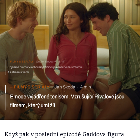
FILMY & SERIÁLY
Ondřej Novotný
5 min
Dojemné drama Všichni moji cizinci je konečně na streamu.
A zatřese s vámi
FILMY & SERIÁLY
Jan Škoda
4 min
Emoce vyjádřené tenisem. Vzrušující Rivalové jsou
filmem, který umí žít
Když pak v poslední epizodě Gaddova figura