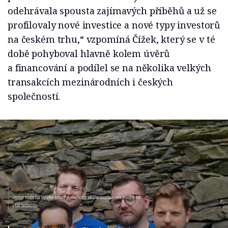
odehrávala spousta zajímavých příběhů a už se
profilovaly nové investice a nové typy investorů
na českém trhu,“ vzpomíná Čížek, který se v té
době pohyboval hlavně kolem úvěrů
a financování a podílel se na několika velkých
transakcích mezinárodních i českých
společností.
AKCIE
Forbes Slovensko
5 min
Jsme opět na býčím trhu? Americké akcie rostou, ale může se
stát ledacos