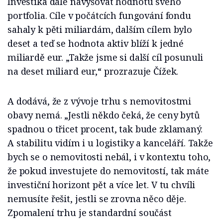
Investika dále navyšovat hodnotu svého
portfolia. Cíle v počátcích fungování fondu
sahaly k pěti miliardám, dalším cílem bylo
deset a teď se hodnota aktiv blíží k jedné
miliardě eur. „Takže jsme si další cíl posunuli
na deset miliard eur,“ prozrazuje Čížek.
A dodává, že z vývoje trhu s nemovitostmi
obavy nemá. „Jestli někdo čeká, že ceny bytů
spadnou o třicet procent, tak bude zklamaný.
A stabilitu vidím i u logistiky a kanceláří. Takže
bych se o nemovitosti nebál, i v kontextu toho,
že pokud investujete do nemovitostí, tak máte
investiční horizont pět a více let. V tu chvíli
nemusíte řešit, jestli se zrovna něco děje.
Zpomalení trhu je standardní součást