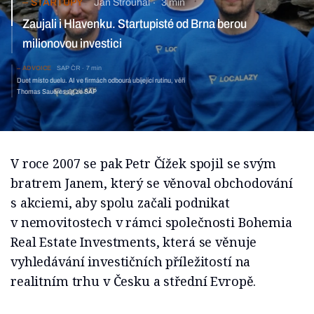
STARTUPY
Jan Strouhal
3 min
Zaujali i Hlavenku. Startupisté od Brna berou
milionovou investici
ADVOICE
SAP ČR
7 min
Duet místo duelu. AI ve firmách odbourá ubíjející rutinu, věří
Thomas Saueressig ze SAP
V roce 2007 se pak Petr Čížek spojil se svým
bratrem Janem, který se věnoval obchodování
s akciemi, aby spolu začali podnikat
v nemovitostech v rámci společnosti Bohemia
Real Estate Investments, která se věnuje
vyhledávání investičních příležitostí na
realitním trhu v Česku a střední Evropě.