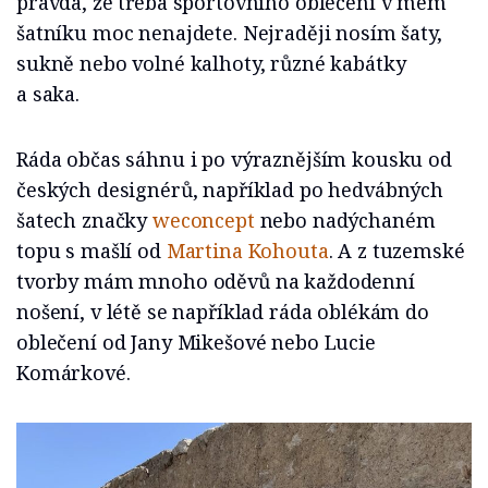
pravda, že třeba sportovního oblečení v mém
šatníku moc nenajdete. Nejraději nosím šaty,
sukně nebo volné kalhoty, různé kabátky
a saka.
Ráda občas sáhnu i po výraznějším kousku od
českých designérů, například po hedvábných
šatech značky
weconcept
nebo nadýchaném
topu s mašlí od
Martina Kohouta
. A z tuzemské
tvorby mám mnoho oděvů na každodenní
nošení, v létě se například ráda oblékám do
oblečení od Jany Mikešové nebo Lucie
Komárkové.