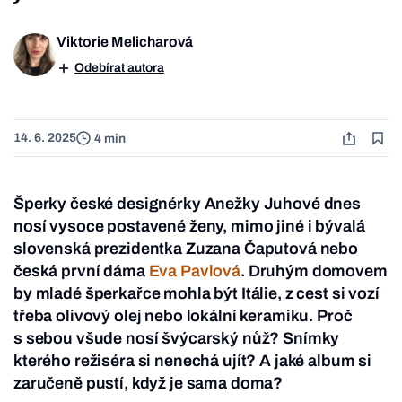
Viktorie Melicharová
Odebírat autora
14. 6. 2025
4 min
Šperky české designérky Anežky Juhové dnes
nosí vysoce postavené ženy, mimo jiné i bývalá
slovenská prezidentka Zuzana Čaputová nebo
česká první dáma
Eva Pavlová
. Druhým domovem
by mladé šperkařce mohla být Itálie, z cest si vozí
třeba olivový olej nebo lokální keramiku. Proč
s sebou všude nosí švýcarský nůž? Snímky
kterého režiséra si nenechá ujít? A jaké album si
zaručeně pustí, když je sama doma?