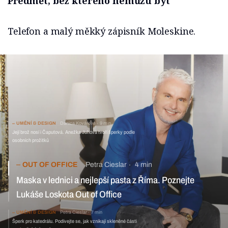
Předmět, bez kterého nemůžu být
Telefon a malý měkký zápisník Moleskine.
UMĚNÍ & DESIGN
Danica Kovářová
9 min
Její brož nosí i Čaputová. Anežka Juhová tvoří šperky podle
osobních prožitků
OUT OF OFFICE
Petra Cieslar
4 min
Maska v lednici a nejlepší pasta z Říma. Poznejte
Lukáše Loskota Out of Office
UMĚNÍ & DESIGN
Petra Cieslar
7 min
Šperk pro katedrálu. Podívejte se, jak vznikají skleněné části