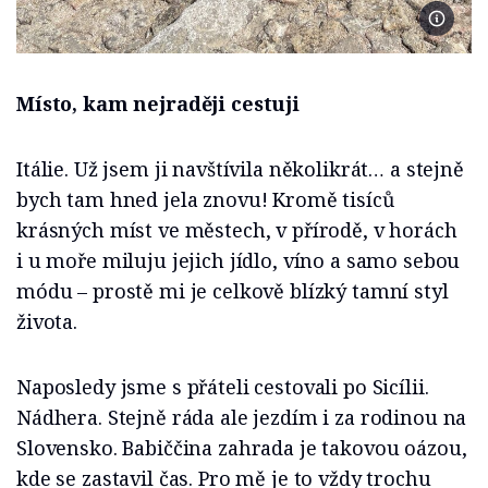
Foto se
Místo, kam nejraději cestuji
Itálie. Už jsem ji navštívila několikrát… a stejně
bych tam hned jela znovu! Kromě tisíců
krásných míst ve městech, v přírodě, v horách
i u moře miluju jejich jídlo, víno a samo sebou
módu – prostě mi je celkově blízký tamní styl
života.
Naposledy jsme s přáteli cestovali po Sicílii.
Nádhera. Stejně ráda ale jezdím i za rodinou na
Slovensko. Babiččina zahrada je takovou oázou,
kde se zastavil čas. Pro mě je to vždy trochu