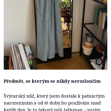
Foto se
Předmět, se kterým se nikdy nerozloučím
Švýcarský nůž, který jsem dostala k patnáctým
narozeninám a od té doby ho používám snad
každý den. Je to takový můj talisman – vozím