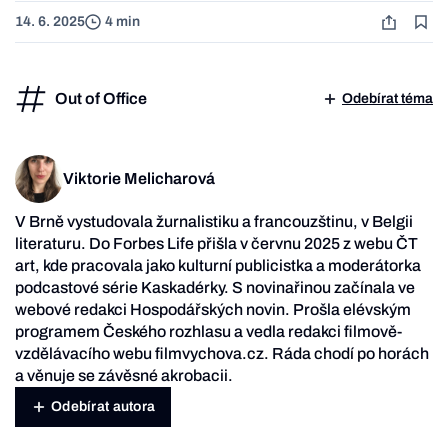
14. 6. 2025
4 min
Out of Office
Odebírat téma
Viktorie Melicharová
V Brně vystudovala žurnalistiku a francouzštinu, v Belgii
literaturu. Do Forbes Life přišla v červnu 2025 z webu ČT
art, kde pracovala jako kulturní publicistka a moderátorka
podcastové série Kaskadérky. S novinařinou začínala ve
webové redakci Hospodářských novin. Prošla elévským
programem Českého rozhlasu a vedla redakci filmově-
vzdělávacího webu filmvychova.cz. Ráda chodí po horách
a věnuje se závěsné akrobacii.
Odebírat autora