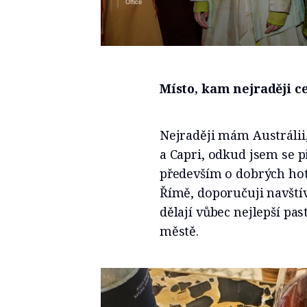
Office
Místo, kam nejraději ce
Nejraději mám Austrálii,
a Capri, odkud jsem se p
především o dobrých hot
Římě, doporučuji navštívi
dělají vůbec nejlepší pas
městě.