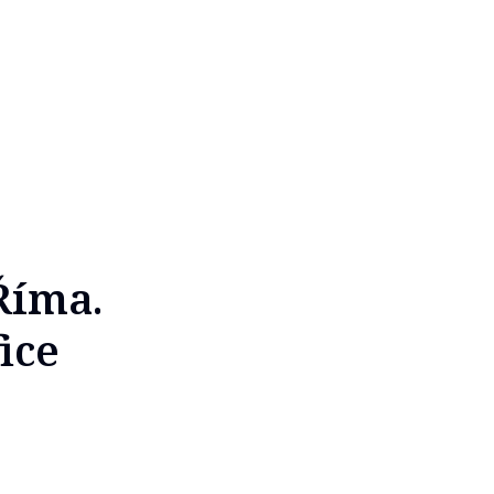
Říma.
ice