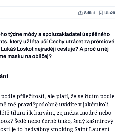
Sdílet
Uložit
kého týdne módy a spoluzakladatel úspěšného
ts, který už léta učí Čechy utrácet za prémiové
Lukáš Loskot nejraději cestuje? A proč u něj
deme masku na obličej?
kání
dle příležitosti, ale platí, že se řídím podle
imě mě pravděpodobně uvidíte v jakémkoli
v létě tíhnu i k barvám, zejména modré nebo
look? Šedé nebo černé triko, šedý kašmírový
nosti je to hedvábný smoking Saint Laurent