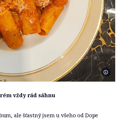
Foto se svolení
erém vždy rád sáhnu
um, ale šťastný jsem u všeho od Dope