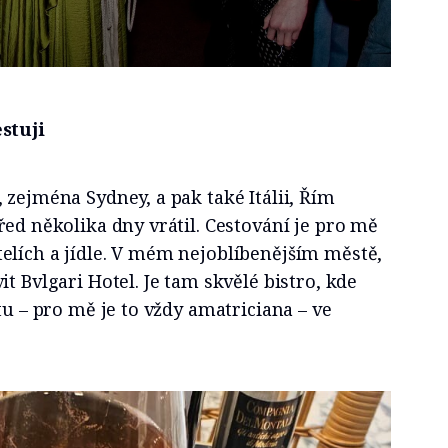
stuji
 zejména Sydney, a pak také Itálii, Řím
řed několika dny vrátil. Cestování je pro mě
elích a jídle. V mém nejoblíbenějším městě,
t Bvlgari Hotel. Je tam skvělé bistro, kde
tu – pro mě je to vždy amatriciana – ve