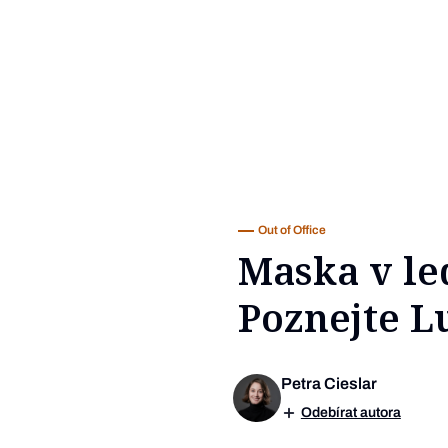
Out of Office
Maska v led
Poznejte L
Petra Cieslar
Odebírat autora