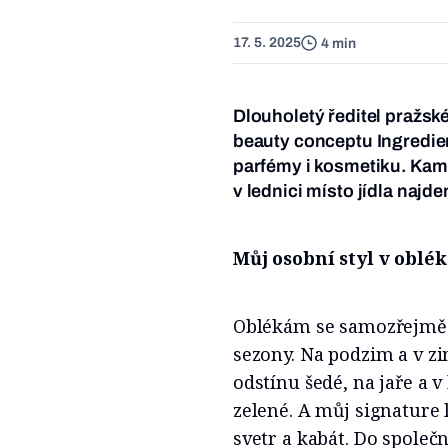
17. 5. 2025
4 min
Dlouholetý ředitel pražs
beauty conceptu Ingredien
parfémy i kosmetiku. Kam 
v lednici místo jídla naj
Můj osobní styl v oblé
Oblékám se samozřejmě po
sezony. Na podzim a v z
odstínu šedé, na jaře a 
zelené. A můj signature 
svetr a kabát. Do společ