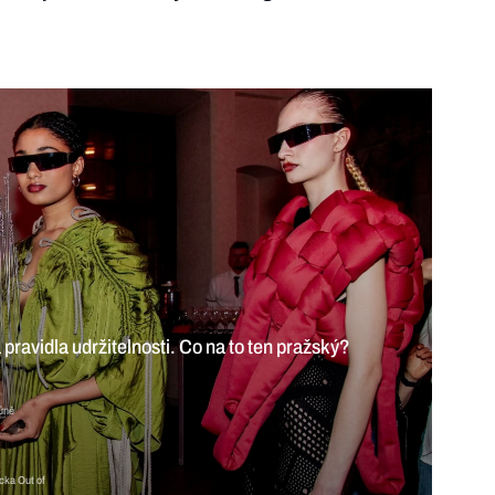
ravidla udržitelnosti. Co na to ten pražský?
vůně
ecka Out of