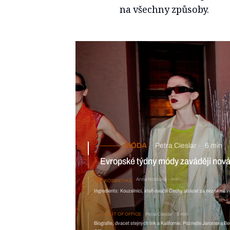
na všechny způsoby.
MÓDA
Petra Cieslar
6 min
Evropské týdny módy zavádějí nová p
Anna Nosková
min
KOSMETIKA
Ingredients: Kouzelníci, kteří naučili Čechy utrácet za neznámé 
OUT OF OFFICE
Petra Cieslar
5 min
Biografie, dvacet stejných trik a Kalifornie. Poznejte Jaroslava B