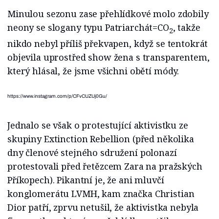
Minulou sezonu zase přehlídkové molo zdobily
neony se slogany typu Patriarchát=CO
, takže
2
nikdo nebyl příliš překvapen, když se tentokrát
objevila uprostřed show žena s transparentem,
který hlásal, že jsme všichni obětí módy.
https://www.instagram.com/p/CFvCUZUj0Gu/
Jednalo se však o protestující aktivistku ze
skupiny Extinction Rebellion (před několika
dny členové stejného sdružení polonazí
protestovali před řetězcem Zara na pražských
Příkopech). Pikantní je, že ani mluvčí
konglomerátu LVMH, kam značka Christian
Dior patří, zprvu netušil, že aktivistka nebyla