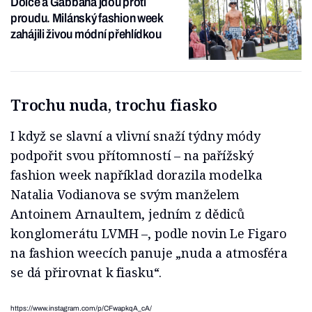
Dolce a Gabbana jdou proti
proudu. Milánský fashion week
zahájili živou módní přehlídkou
Trochu nuda, trochu fiasko
I když se slavní a vlivní snaží týdny módy
podpořit svou přítomností – na pařížský
fashion week například dorazila modelka
Natalia Vodianova se svým manželem
Antoinem Arnaultem, jedním z dědiců
konglomerátu LVMH –, podle novin Le Figaro
na fashion weecích panuje „nuda a atmosféra
se dá přirovnat k fiasku“.
https://www.instagram.com/p/CFwapkqA_cA/