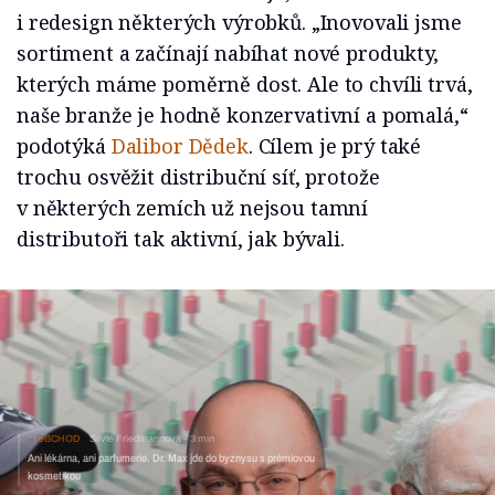
i redesign některých výrobků. „Inovovali jsme
sortiment a začínají nabíhat nové produkty,
kterých máme poměrně dost. Ale to chvíli trvá,
naše branže je hodně konzervativní a pomalá,“
podotýká
Dalibor Dědek
. Cílem je prý také
trochu osvěžit distribuční síť, protože
v některých zemích už nejsou tamní
distributoři tak aktivní, jak bývali.
OBCHOD
Silvie Friedmannová
3 min
Ani lékárna, ani parfumerie. Dr. Max jde do byznysu s prémiovou
kosmetikou