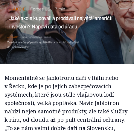
AKCIE
Forbes US
7 min
Jaké akcie kupovali a prodávali největší američtí
investoři? Napoví data od úřadu
PRÁCE
Jana Pšeničková
4 min
Zaměstnancům připsali k výplatě tři sta tisíc. Ježíšek přišel
do Jablotronu dřív
Momentálně se Jablotronu daří v Itálii nebo
v Řecku, kde je po jejich zabezpečovacích
systémech, které jsou stále vlajkovou lodí
společnosti, velká poptávka. Navíc Jablotron
nabízí nejen samotné produkty, ale také služby
k nim, od cloudu až po pult centrální ochrany.
„To se nám velmi dobře daří na Slovensku,