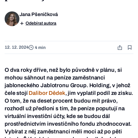
Jana Pšeničková
Odebírat autora
12. 12. 2024
4 min
O dva roky dříve, než bylo původně v plánu, si
mohou sáhnout na peníze zaměstnanci
jabloneckého Jablotronu Group. Holding, v jehož
čele stojí
Dalibor Dědek
, jim vyplatil podíl ze zisku.
O tom, že na deset procent budou mít právo,
rozhodl už předloni s tím, že peníze poputují na
virtuální investiční účty, kde se budou dál
prostřednictvím investičního fondu zhodnocovat.
Vybírat z něj zaměstnanci měli moci až po pěti