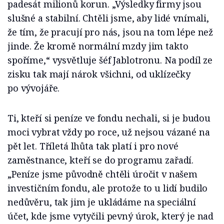
padesát milionů korun. „Výsledky firmy jsou
slušné a stabilní. Chtěli jsme, aby lidé vnímali,
že tím, že pracují pro nás, jsou na tom lépe než
jinde. Že kromě normální mzdy jim takto
spoříme,“ vysvětluje šéf Jablotronu. Na podíl ze
zisku tak mají nárok všichni, od uklízečky
po vývojáře.
Ti, kteří si peníze ve fondu nechali, si je budou
moci vybrat vždy po roce, už nejsou vázané na
pět let. Tříletá lhůta tak platí i pro nové
zaměstnance, kteří se do programu zařadí.
„Peníze jsme původně chtěli úročit v našem
investičním fondu, ale protože to u lidí budilo
nedůvěru, tak jim je ukládáme na speciální
účet, kde jsme vytyčili pevný úrok, který je nad