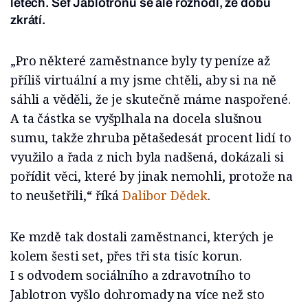
letech. Šéf Jablotronu se ale rozhodl, že dobu
zkrátí.
„Pro některé zaměstnance byly ty peníze až
příliš virtuální a my jsme chtěli, aby si na ně
sáhli a věděli, že je skutečně máme naspořené.
A ta částka se vyšplhala na docela slušnou
sumu, takže zhruba pětašedesát procent lidí to
využilo a řada z nich byla nadšená, dokázali si
pořídit věci, které by jinak nemohli, protože na
to neušetřili,“ říká
Dalibor Dědek
.
Ke mzdě tak dostali zaměstnanci, kterých je
kolem šesti set, přes tři sta tisíc korun.
I s odvodem sociálního a zdravotního to
Jablotron vyšlo dohromady na více než sto