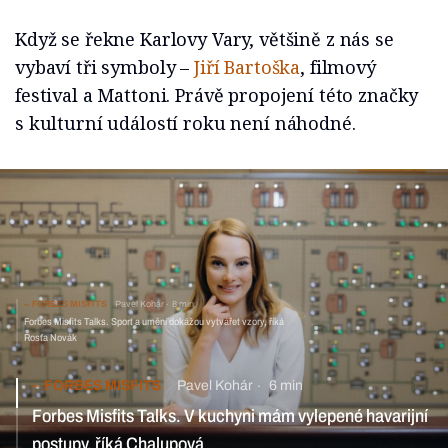
Když se řekne Karlovy Vary, většině z nás se
vybaví tři symboly –
Jiří Bartoška
, filmový
festival a Mattoni. Právě propojení této značky
s kulturní událostí roku není náhodné.
FORBES MISFITS
Pavel Kohár
8 min
Forbes Misfits Talks. Sport a umění dokážou vytvářet vzory, říká
Rosťa Novák
FORBES MISFITS
Pavel Kohár
6 min
Forbes Misfits Talks. V kuchyni mám vylepené havarijní
postupy, říká Chalupová