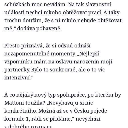
schůzkách moc nevídám. Na tak slavnostní
události nechci nikoho obtěžovat prací. A taky
trochu doufám, že s ní nikdo nebude obtěžovat
mě,“ dodává pobaveně.
Přesto přiznává, že si odsud odnáší
nezapomenutelné momenty. „Nejlepší
vzpomínku mám na oslavu narozenin mojí
partnerky. Bylo to soukromé, ale o to víc
intenzivní.“
A co nějaký nový typ spolupráce, po kterém by
Mattoni toužila? „Nevybavuju si nic
konkrétního. Možná až se v Česku pojede
formule 1, rádi se přidáme,“ nevychází
z dobrého rozmaru.