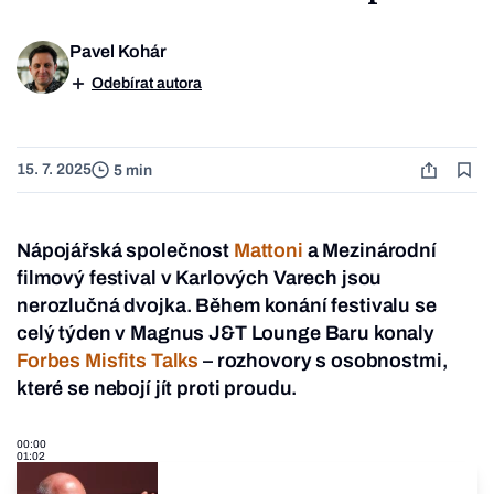
Pavel Kohár
Odebírat autora
15. 7. 2025
5 min
Nápojářská společnost
Mattoni
a Mezinárodní
filmový festival v Karlových Varech jsou
nerozlučná dvojka. Během konání festivalu se
celý týden v Magnus J&T Lounge Baru konaly
Forbes Misfits Talks
– rozhovory s osobnostmi,
které se nebojí jít proti proudu.
00:00
01:02