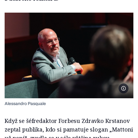
Foto Ma
Alessandro Pasquale
Když se šéfredaktor Forbesu Zdravko Krstanov
zeptal publika, kdo si pamatuje slogan „Mattoni