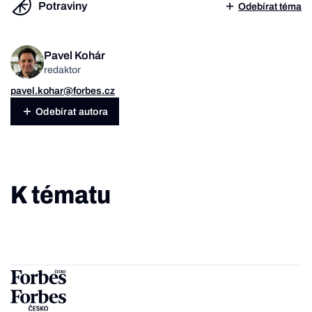
Potraviny
Odebírat téma
Pavel Kohár
redaktor
pavel.kohar@forbes.cz
Odebírat autora
K tématu