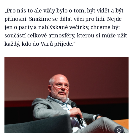
„Pro nás to ale vždy bylo o tom, být vidět a být
přínosní. Snažíme se dělat věci pro lidi. Nejde
jen o party a nablýskané večírky, chceme být
součástí celkové atmosféry, kterou si může užít
každý, kdo do Varů přijede.“
Foto Ma