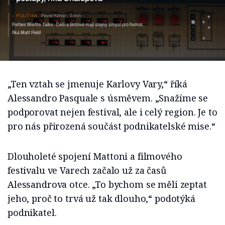
POLITIKA
Pavel Kohár
5 min
Forbes Misfits Talks. Češi a Britové mají stejný smysl pro humor,
říká Matt Field
„Ten vztah se jmenuje Karlovy Vary,“ říká
Alessandro Pasquale s úsměvem. „Snažíme se
podporovat nejen festival, ale i celý region. Je to
pro nás přirozená součást podnikatelské mise.“
Dlouholeté spojení Mattoni a filmového
festivalu ve Varech začalo už za časů
Alessandrova otce. „To bychom se měli zeptat
jeho, proč to trvá už tak dlouho,“ podotýká
podnikatel.