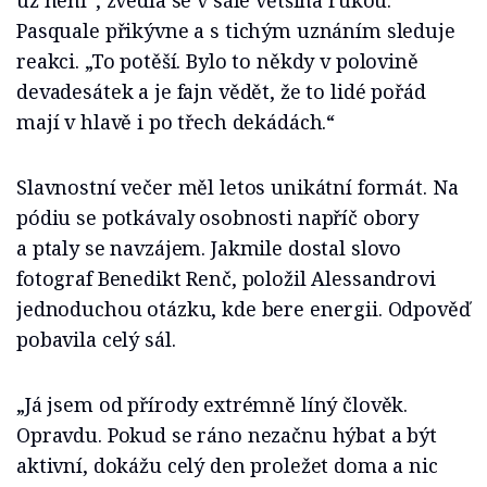
už není“, zvedla se v sále většina rukou.
Pasquale přikývne a s tichým uznáním sleduje
reakci. „To potěší. Bylo to někdy v polovině
devadesátek a je fajn vědět, že to lidé pořád
mají v hlavě i po třech dekádách.“
Slavnostní večer měl letos unikátní formát. Na
pódiu se potkávaly osobnosti napříč obory
a ptaly se navzájem. Jakmile dostal slovo
fotograf Benedikt Renč, položil Alessandrovi
jednoduchou otázku, kde bere energii. Odpověď
pobavila celý sál.
„Já jsem od přírody extrémně líný člověk.
Opravdu. Pokud se ráno nezačnu hýbat a být
aktivní, dokážu celý den proležet doma a nic