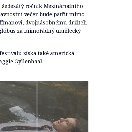
ní šedesátý ročník Mezinárodního
Slavnostní večer bude patřit mimo
ffmanovi, dvojnásobnému držiteli
ý glóbus za mimořádný umělecký
festivalu získá také americká
aggie Gyllenhaal.