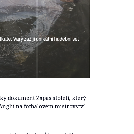
in
káte. Vary zažijí unikátní hudební set
ský dokument Zápas století, který
Anglií na fotbalovém mistrovství