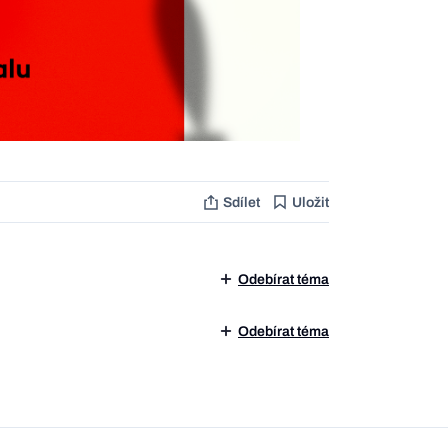
Sdílet
Uložit
Odebírat téma
Odebírat téma