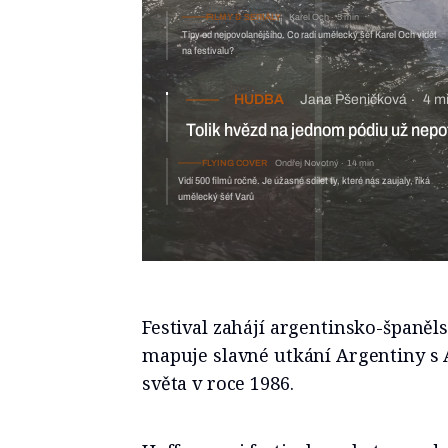
FILMY & SERIÁLY
Karel Och
5 min
Tipy od nejpovolanějšího. Co radí umělecký šéf Karel Och vidět
na festivalu?
HUDBA
Jana Pšeničková
4 m
Tolik hvězd na jednom pódiu už nepot
FLYING COVER
Ondřej Novotný
14 min
Vidí 500 filmů ročně. Je úžasné sdílet ty, které nás zaujaly, říká
umělecký šéf Varů
Festival zahájí argentinsko-španěl
mapuje slavné utkání Argentiny s 
světa v roce 1986.