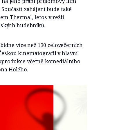
e na jeho přání průlomový film
 Součástí zahájení bude také
em Thermal, letos v režii
eských hudebníků.
abídne více než 130 celovečerních
eskou kinematografii v hlavní
koprodukce včetně komediálního
ona Holého.