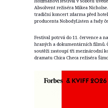
Hoffmanovi festival v sobotu uved
Absolvent režiséra Mikea Nicholse.
tradiční koncert zdarma před hotel
producenta NobodyListen a řady č
Festival potrvá do 11. července a n
hraných a dokumentárních filmů. Č
soutěži zastoupí tři mezinárodní 
dramatu Chica Checa režiséra Šim