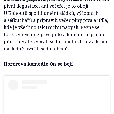
pivní degustace, ani večeře, je to obojí.
U Kohoutů spojili umění sládků, výčepních
a šéfkuchařů a připravili večer plný piva a jídla,
kde je všechno tak trochu naopak. Běžně se
totiž vymyslí nejprve jídlo a k němu napáruje
pití. Tady ale vybrali sedm místních piv a k nim
následně uvařili sedm chodů.
Hororová komedie On se bojí