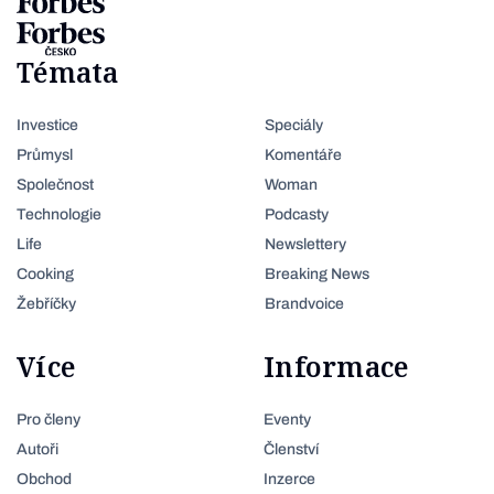
Témata
Investice
Speciály
Průmysl
Komentáře
Společnost
Woman
Technologie
Podcasty
Life
Newslettery
Cooking
Breaking News
Žebříčky
Brandvoice
Více
Informace
Pro členy
Eventy
Autoři
Členství
Obchod
Inzerce