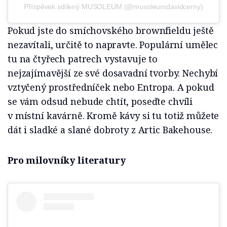
Příspěvek sdílený MUSOLEUM (@musoleumdavidcerny)
Pokud jste do smíchovského brownfieldu ještě
nezavítali, určitě to napravte. Populární umělec
tu na čtyřech patrech vystavuje to
nejzajímavější ze své dosavadní tvorby. Nechybí
vztyčený prostředníček nebo Entropa. A pokud
se vám odsud nebude chtít, poseďte chvíli
v místní kavárně. Kromě kávy si tu totiž můžete
dát i sladké a slané dobroty z Artic Bakehouse.
Pro milovníky literatury