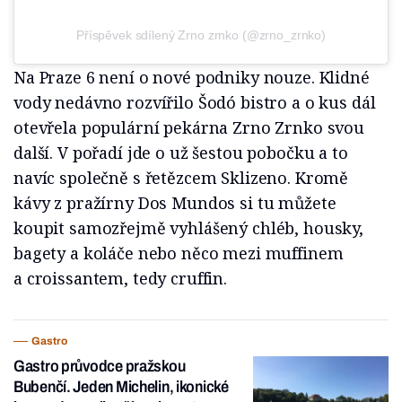
Příspěvek sdílený Zrno zrnko (@zrno_zrnko)
Na Praze 6 není o nové podniky nouze. Klidné
vody nedávno rozvířilo Šodó bistro a o kus dál
otevřela populární pekárna Zrno Zrnko svou
další. V pořadí jde o už šestou pobočku a to
navíc společně s řetězcem Sklizeno. Kromě
kávy z pražírny Dos Mundos si tu můžete
koupit samozřejmě vyhlášený chléb, housky,
bagety a koláče nebo něco mezi muffinem
a croissantem, tedy cruffin.
Gastro
Gastro průvodce pražskou
Bubenčí. Jeden Michelin, ikonické