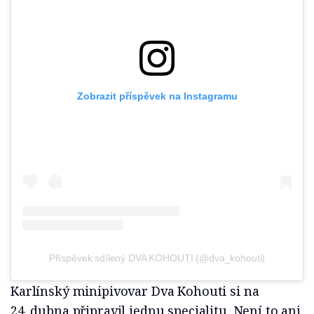
Zobrazit příspěvek na Instagramu
Příspěvek sdílený DVA KOHOUTI (@dva_kohouti)
Karlínský minipivovar Dva Kohouti si na
24. dubna připravil jednu specialitu. Není to ani