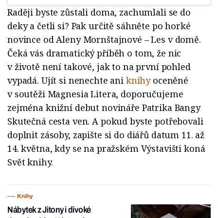
Raději byste zůstali doma, zachumlali se do
deky a četli si? Pak určitě sáhněte po horké
novince od Aleny Mornštajnové – Les v domě.
Čeká vás dramatický příběh o tom, že nic
v životě není takové, jak to na první pohled
vypadá. Ujít si nenechte ani
knihy
oceněné
v soutěži Magnesia Litera, doporučujeme
zejména knižní debut novináře Patrika Bangy
Skutečná cesta ven. A pokud byste potřebovali
doplnit zásoby, zapište si do diářů datum 11. až
14. května, kdy se na pražském Výstavišti koná
Svět knihy.
Knihy
Nábytek z Jitony i divoké