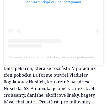
Zobrazit příspěvek na Instagramu
Příspěvek sdílený La Forme Bakery Jaselská (@laformebakery)
Další pekárna, která se rozrůstá. V pořadí už
třetí pobočku La Forme otevřel Vladislav
Bogdanov v Nuslích, konkrétně na adrese
Nuselská 53. A nabídka je opět víc než skvělá –
croissanty, danishe, skořicové šneky, bagety,
káva, chai latte… Prostě ráj pro milovníky