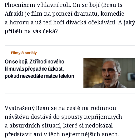
Phoenixem v hlavní roli. On se bojí (Beau Is
Afraid) je film na pomezí dramatu, komedie
a hororu a už teď boří divácká očekávání. A jaký
příběh na vás čeká?
Filmy & seriály
On se bojí. Z tříhodinového
filmu vás přepadne úzkost,
pokud nezvedáte matce telefon
Vystrašený Beau se na cestě na rodinnou
návštěvu dostává do spousty nepříjemných
a absurdních situací, které si nedokázal
představit ani v těch nejtemnějších snech.