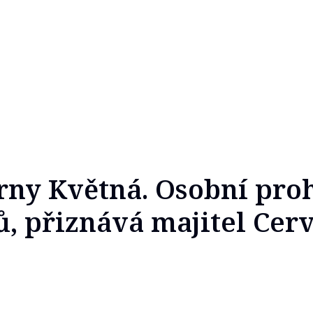
rny Květná. Osobní pro
ů, přiznává majitel Cer