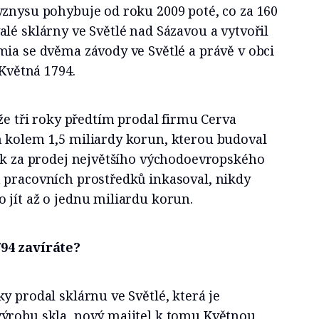
yznysu pohybuje od roku 2009 poté, co za 160
lé sklárny ve Světlé nad Sázavou a vytvořil
ia se dvěma závody ve Světlé a právě v obci
 Květná 1794.
ože tři roky předtím prodal firmu Cerva
 kolem 1,5 miliardy korun, kterou budoval
lik za prodej největšího východoevropského
 pracovních prostředků inkasoval, nikdy
 jít až o jednu miliardu korun.
94 zavíráte?
y prodal sklárnu ve Světlé, která je
ýrobu skla, nový majitel k tomu Květnou,