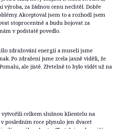
í výroba, za žádnou cenu nechtěl. Dobře
roblémy. Akceptoval jsem to a rozhodl jsem
ovat stoprocentně a budu bojovat za
 nám v podstatě povedlo.
řišlo zdražování energií a museli jsme
inak. Po zdražení jsme zcela jasně viděli, že
omalu, ale jistě. Zřetelně to bylo vidět už na
si vytvořili celkem slušnou klientelu na
 v posledním roce plynulo jen dvacet