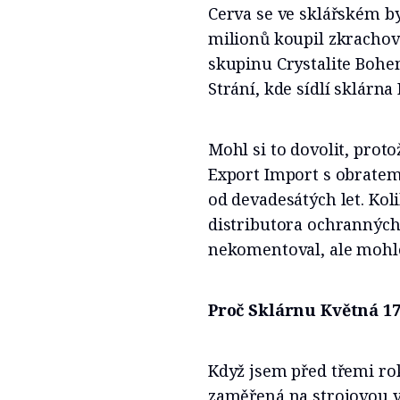
Cerva se ve sklářském b
milionů koupil zkrachova
skupinu Crystalite Bohem
Strání, kde sídlí sklárna
Mohl si to dovolit, prot
Export Import s obratem
od devadesátých let. Ko
distributora ochranných
nekomentoval, ale mohlo
Proč Sklárnu Květná 17
Když jsem před třemi rok
zaměřená na strojovou v