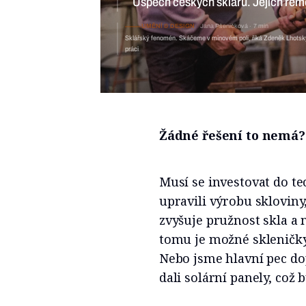
Úspěch českých sklářů. Jejich ř
UMĚNÍ & DESIGN
Jana Pšeničková
7 min
Sklářský fenomén. Skáčeme v minovém poli, říká Zdeněk Lhotsk
práci
Žádné řešení to nemá?
Musí se investovat do te
upravili výrobu skloviny
zvyšuje pružnost skla a m
tomu je možné skleničky
Nebo jsme hlavní pec dop
dali solární panely, což 