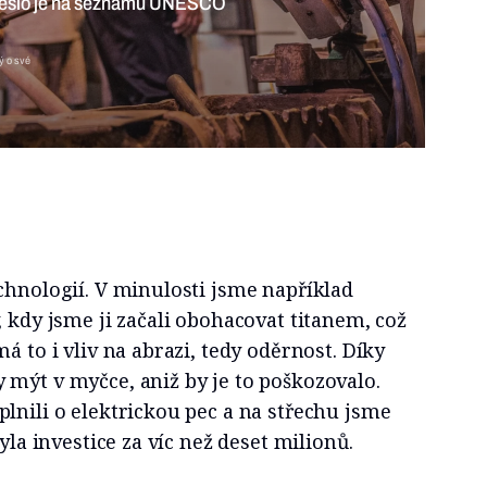
emeslo je na seznamu UNESCO
ý o své
chnologií. V minulosti jsme například
, kdy jsme ji začali obohacovat titanem, což
á to i vliv na abrazi, tedy oděrnost. Díky
 mýt v myčce, aniž by je to poškozovalo.
lnili o elektrickou pec a na střechu jsme
byla investice za víc než deset milionů.