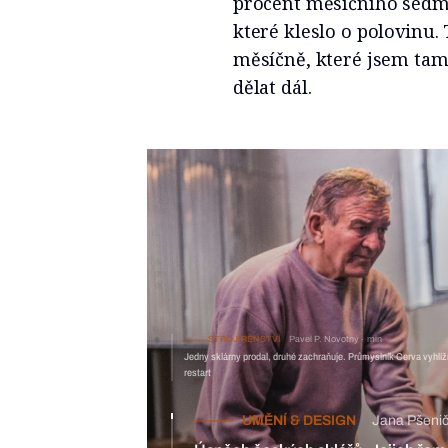
procent měsíčního sedmi
které kleslo o polovinu.
měsíčně, které jsem tam n
dělat dál.
STROJÍRENSTVÍ
Pavel P. Novotný
min
Jedny sklárny prodal, druhé zachraňuje. Průmyslník Cerva vyhlíží
restart
UMĚNÍ & DESIGN
Jana Pšeni