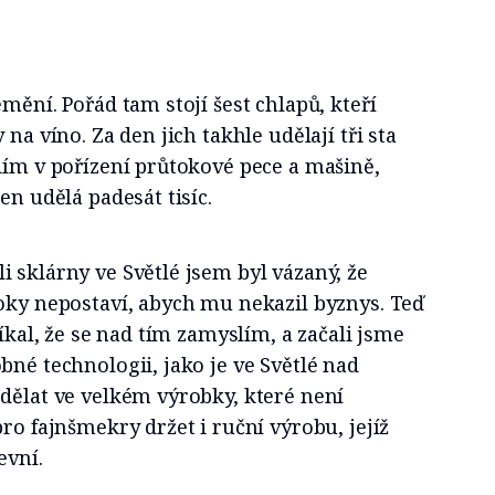
mění. Pořád tam stojí šest chlapů, kteří
 na víno. Za den jich takhle udělají tři sta
dím v pořízení průtokové pece a mašině,
en udělá padesát tisíc.
 sklárny ve Světlé jsem byl vázaný, že
oky nepostaví, abych mu nekazil byznys. Teď
říkal, že se nad tím zamyslím, a začali jsme
bné technologii, jako je ve Světlé nad
dělat ve velkém výrobky, které není
ro fajnšmekry držet i ruční výrobu, jejíž
evní.