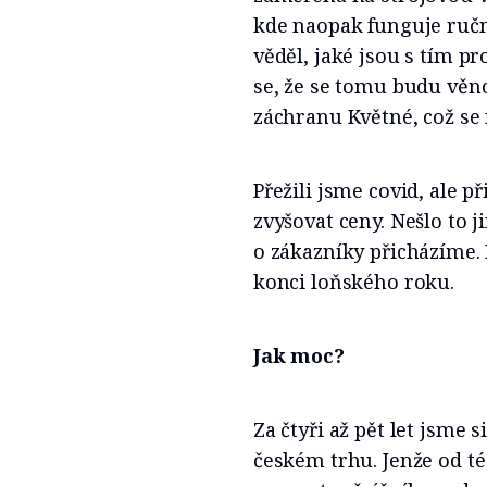
kde naopak funguje ručn
věděl, jaké jsou s tím p
se, že se tomu budu věn
záchranu Květné, což se
Přežili jsme covid, ale p
zvyšovat ceny. Nešlo to j
o zákazníky přicházíme. P
konci loňského roku.
Jak moc?
Za čtyři až pět let jsme 
českém trhu. Jenže od té