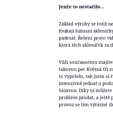
Jenže to nestačilo…
Základ výroby se totiž ne
foukají luxusní skleničky
padesát. Řešení proto vi
která těch skleniček za d
Vůči současnému majiteli
takovou pec Květná tři r
to vypršelo, tak jsem si 
intenzivně jednat o podo
Sázavou. Díky ní můžete 
problém prodat, a ještě p
provoz se tím výrazně zl