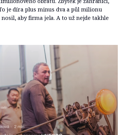
milionového obratu. Zbytek je zahraničí,
 To je díra plus minus dva a půl milionu
osil, aby firma jela. A to už nejde takhle
 další
čková
2 min