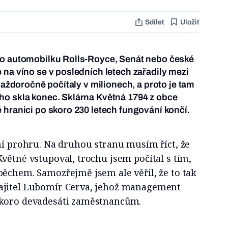
Sdílet
Uložit
ro automobilku Rolls-Royce, Senát nebo české
 na víno se v posledních letech zařadily mezi
 každoročně počítaly v milionech, a proto je tam
ho skla konec. Sklárna Květná 1794 z obce
 hranici po skoro 230 letech fungování končí.
ní prohru. Na druhou stranu musím říct, že
větné vstupoval, trochu jsem počítal s tím,
pěchem. Samozřejmě jsem ale věřil, že to tak
ajitel Lubomír Cerva, jehož management
skoro devadesáti zaměstnancům.