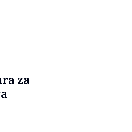
hra za
va