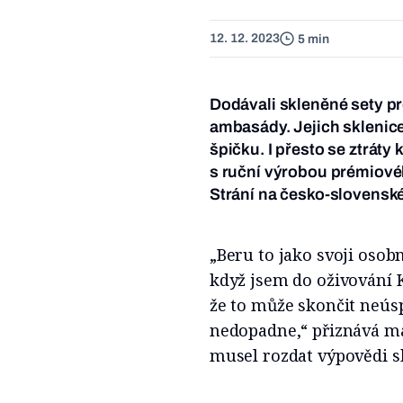
12. 12. 2023
5 min
Dodávali skleněné sety p
ambasády. Jejich sklenice
špičku. I přesto se ztráty
s ruční výrobou prémiové
Strání na česko-slovenské
„Beru to jako svoji osob
když jsem do oživování K
že to může skončit neús
nedopadne,“ přiznává m
musel rozdat výpovědi 