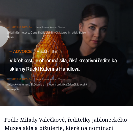
UMĚNÍ & DESIGN
Jana Pšeničková
3 min
Skláři hlásí hotovo. Ceny Thálie si drží tvář, kterou jim vtiskl Bořek
Šípek
ADVOICE
Rückl
6 min
V křehkosti je ohromná síla, říká kreativní ředitelka
sklárny Rückl Kateřina Handlová
UMĚNÍ & DESIGN
Jana Pšeničková
7 min
Sklářský fenomén. Skáčeme v minovém poli, říká Zdeněk Lhotský
o své práci
Podle Milady Valečkové, ředitelky jabloneckého
Muzea skla a bižuterie, které na nominaci