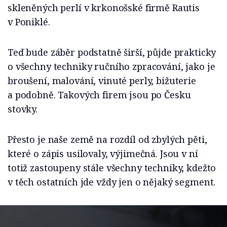
skleněných perlí v krkonošské firmě Rautis
v Poniklé.
Teď bude záběr podstatně širší, půjde prakticky
o všechny techniky ručního zpracování, jako je
broušení, malování, vinuté perly, bižuterie
a podobně. Takových firem jsou po Česku
stovky.
Přesto je naše země na rozdíl od zbylých pěti,
které o zápis usilovaly, výjimečná. Jsou v ní
totiž zastoupeny stále všechny techniky, kdežto
v těch ostatních jde vždy jen o nějaký segment.