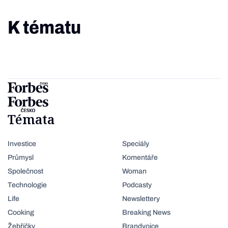
K tématu
Témata
Investice
Speciály
Průmysl
Komentáře
Společnost
Woman
Technologie
Podcasty
Life
Newslettery
Cooking
Breaking News
Žebříčky
Brandvoice