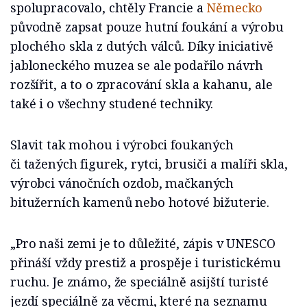
spolupracovalo, chtěly Francie a
Německo
původně zapsat pouze hutní foukání a výrobu
plochého skla z dutých válců. Díky iniciativě
jabloneckého muzea se ale podařilo návrh
rozšířit, a to o zpracování skla a kahanu, ale
také i o všechny studené techniky.
Slavit tak mohou i výrobci foukaných
či tažených figurek, rytci, brusiči a malíři skla,
výrobci vánočních ozdob, mačkaných
bitužerních kamenů nebo hotové bižuterie.
„Pro naši zemi je to důležité, zápis v UNESCO
přináší vždy prestiž a prospěje i turistickému
ruchu. Je známo, že speciálně asijští turisté
jezdí speciálně za věcmi, které na seznamu