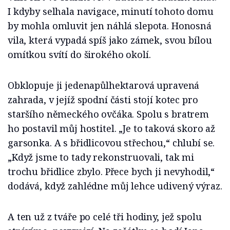
I kdyby selhala navigace, minutí tohoto domu
by mohla omluvit jen náhlá slepota. Honosná
vila, která vypadá spíš jako zámek, svou bílou
omítkou svítí do širokého okolí.
Obklopuje ji jedenapůlhektarová upravená
zahrada, v jejíž spodní části stojí kotec pro
staršího německého ovčáka. Spolu s bratrem
ho postavil můj hostitel. „Je to taková skoro až
garsonka. A s břidlicovou střechou,“ chlubí se.
„Když jsme to tady rekonstruovali, tak mi
trochu břidlice zbylo. Přece bych ji nevyhodil,“
dodává, když zahlédne můj lehce udivený výraz.
A ten už z tváře po celé tři hodiny, jež spolu