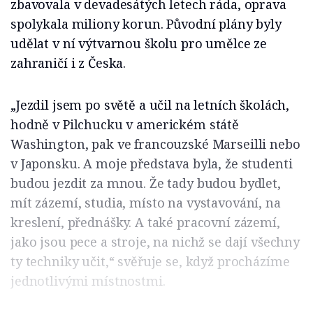
zbavovala v devadesátých letech ráda, oprava
spolykala miliony korun. Původní plány byly
udělat v ní výtvarnou školu pro umělce ze
zahraničí i z Česka.
„Jezdil jsem po světě a učil na letních školách,
hodně v Pilchucku v americkém státě
Washington, pak ve francouzské Marseilli nebo
v Japonsku. A moje představa byla, že studenti
budou jezdit za mnou. Že tady budou bydlet,
mít zázemí, studia, místo na vystavování, na
kreslení, přednášky. A také pracovní zázemí,
jako jsou pece a stroje, na nichž se dají všechny
ty techniky učit,“ svěřuje se, když procházíme
jednotlivými místnostmi.