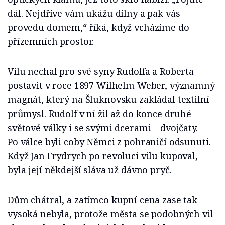
dál. Nejdříve vám ukážu dílny a pak vás
provedu domem,“ říká, když vcházíme do
přízemních prostor.
Vilu nechal pro své syny Rudolfa a Roberta
postavit v roce 1897 Wilhelm Weber, významný
magnát, který na Šluknovsku zakládal textilní
průmysl. Rudolf v ní žil až do konce druhé
světové války i se svými dcerami – dvojčaty.
Po válce byli coby Němci z pohraničí odsunuti.
Když Jan Frydrych po revoluci vilu kupoval,
byla její někdejší sláva už dávno pryč.
Dům chátral, a zatímco kupní cena zase tak
vysoká nebyla, protože města se podobných vil