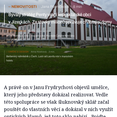
NEMOVITOSTI
Jana Pšeničková
8 min
Bývalý stratég Penty vrací lesk sklářské obci v Jizerkách. Za
stovky milionů opravuje chátrající domy
OUT OF OFFICE
Petra Cieslar
2 min
Arctic Monkeys, vlny v Nazaré a diář. Poznejte Lukáše
Klimčáka Out of Office
UMĚNÍ & DESIGN
Anna Nosková
3 min
Berberský náhrdelník z Čech. Lustr od Lasvitu visí v marockém
hotelu
A právě on v Janu Frydrychovi objevil umělce,
který jeho představy dokázal realizovat. Vedle
této spolupráce se však šluknovský sklář začal
pouštět do vlastních věcí a dokázal v nich využít
optických klamů, jež toto sklo nabízí. „Pojďte