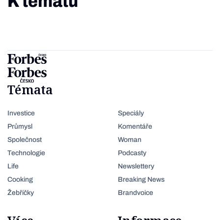
K tématu
Témata
Investice
Speciály
Průmysl
Komentáře
Společnost
Woman
Technologie
Podcasty
Life
Newslettery
Cooking
Breaking News
Žebříčky
Brandvoice