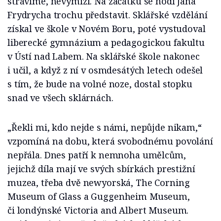
strávíme, nevymizí. Na začátku se hodí Jana
Frydrycha trochu představit. Sklářské vzdělání
získal ve škole v Novém Boru, poté vystudoval
liberecké gymnázium a pedagogickou fakultu
v Ústí nad Labem. Na sklářské škole nakonec
i učil, a když z ní v osmdesátých letech odešel
s tím, že bude na volné noze, dostal stopku
snad ve všech sklárnách.
„Řekli mi, kdo nejde s námi, nepůjde nikam,“
vzpomíná na dobu, která svobodnému povolání
nepřála. Dnes patří k nemnoha umělcům,
jejichž díla mají ve svých sbírkách prestižní
muzea, třeba dvě newyorská, The Corning
Museum of Glass a Guggenheim Museum,
či londýnské Victoria and Albert Museum.