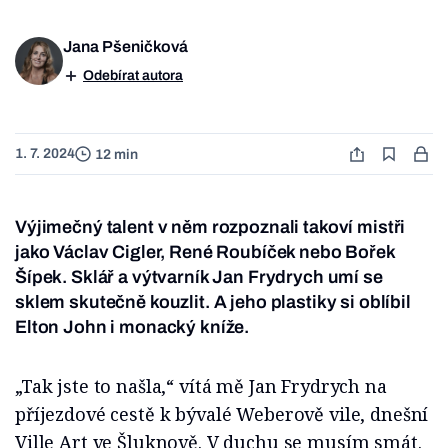
Jana Pšeničková
Odebírat autora
1. 7. 2024
12 min
Výjimečný talent v něm rozpoznali takoví mistři
jako Václav Cigler, René Roubíček nebo Bořek
Šípek. Sklář a výtvarník Jan Frydrych umí se
sklem skutečně kouzlit. A jeho plastiky si oblíbil
Elton John i monacký kníže.
„Tak jste to našla,“ vítá mě Jan Frydrych na
příjezdové cestě k bývalé Weberově vile, dnešní
Ville Art ve Šluknově. V duchu se musím smát.