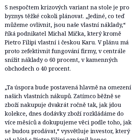
S nespočtem krizových variant na stole je pro
byznys těžké cokoli plánovat. „Jediné, co teď
můžeme ovlivnit, jsou naše vlastní náklady,“
říká podnikatel Michal Mička, který kromě
Pietro Filipi vlastní i českou Karu. V plánu má
proto zefektivnit fungování firmy, v centrále
snížit náklady o 60 procent, v kamenných
obchodech o 40 procent.
„Ta úspora bude postavená hlavně na omezení
našich vlastních nákupů. Zatímco běžně se
zboží nakupuje dvakrát ročně tak, jak jdou
kolekce, dnes dodávky zboží rozkládáme do
více měsíců a dokupujeme věci podle toho, jak
se budou prodávat,“ vysvětluje investor, který
už v létě s Pietro Filipi oznámil konec