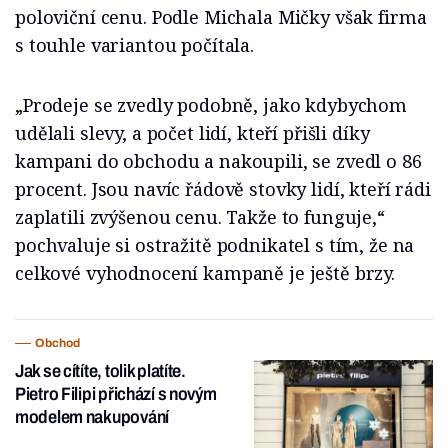
poloviční cenu. Podle Michala Mičky však firma
s touhle variantou počítala.
„Prodeje se zvedly podobně, jako kdybychom
udělali slevy, a počet lidí, kteří přišli díky
kampani do obchodu a nakoupili, se zvedl o 86
procent. Jsou navíc řádově stovky lidí, kteří rádi
zaplatili zvýšenou cenu. Takže to funguje,“
pochvaluje si ostražitě podnikatel s tím, že na
celkové vyhodnocení kampaně je ještě brzy.
Obchod
Jak se cítíte, tolik platíte.
Pietro Filipi přichází s novým
modelem nakupování