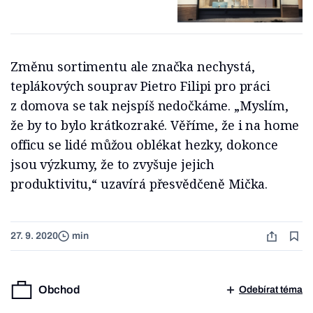
Změnu sortimentu ale značka nechystá,
teplákových souprav Pietro Filipi pro práci
z domova se tak nejspíš nedočkáme. „Myslím,
že by to bylo krátkozraké. Věříme, že i na home
officu se lidé můžou oblékat hezky, dokonce
jsou výzkumy, že to zvyšuje jejich
produktivitu,“ uzavírá přesvědčeně Mička.
27. 9. 2020
min
Obchod
Odebírat téma