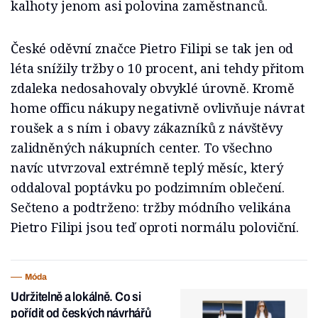
kalhoty jenom asi polovina zaměstnanců.
České oděvní značce Pietro Filipi se tak jen od
léta snížily tržby o 10 procent, ani tehdy přitom
zdaleka nedosahovaly obvyklé úrovně. Kromě
home officu nákupy negativně ovlivňuje návrat
roušek a s ním i obavy zákazníků z návštěvy
zalidněných nákupních center. To všechno
navíc utvrzoval extrémně teplý měsíc, který
oddaloval poptávku po podzimním oblečení.
Sečteno a podtrženo: tržby módního velikána
Pietro Filipi jsou teď oproti normálu poloviční.
Móda
Udržitelně a lokálně. Co si
pořídit od českých návrhářů