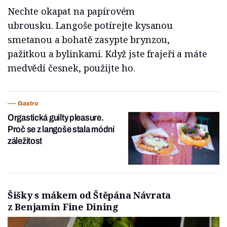
Nechte okapat na papírovém
ubrousku. Langoše potírejte kysanou
smetanou a bohatě zasypte brynzou,
pažitkou a bylinkami. Když jste frajeři a máte
medvědí česnek, použijte ho.
Gastro
Orgastická guilty pleasure.
Proč se z langoše stala módní
záležitost
Šišky s mákem od Štěpána Návrata
z Benjamin Fine Dining