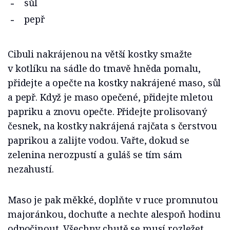
sůl
pepř
Cibuli nakrájenou na větší kostky smažte
v kotlíku na sádle do tmavě hněda pomalu,
přidejte a opečte na kostky nakrájené maso, sůl
a pepř. Když je maso opečené, přidejte mletou
papriku a znovu opečte. Přidejte prolisovaný
česnek, na kostky nakrájená rajčata s čerstvou
paprikou a zalijte vodou. Vařte, dokud se
zelenina nerozpustí a guláš se tím sám
nezahustí.
Maso je pak měkké, doplňte v ruce promnutou
majoránkou, dochuťte a nechte alespoň hodinu
odpočinout. Všechny chutě se musí rozležet.