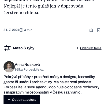
Nejlepší je tento guláš jen v doprovodu
čerstvého chleba.
31. 7. 2021
4 min
Maso & ryby
Odebírat téma
Anna Nosková
šéfka ForbesLife.cz
Pokrývá příběhy z prostředí módy a designu, kosmetiky,
gastra či umění i architektury. Má na starosti podcast
Forbes Life! a svou agendu doplňuje o občasné rozhovory
s inspirativními osobnostmi v Česku i zahraničí.
Odebírat autora