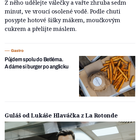
Z něho udělejte válečky a vařte zhruba sedm
minut, ve vroucí osolené vodě. Podle chuti
posypte hotové šišky mákem, moučkovým
cukrem a přelijte máslem.
Gastro
Půjdem spolu do Betléma.
A dáme si burger po anglicku
Guláš od Lukáše Hlaváčka z La Rotonde