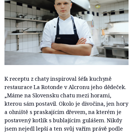
K receptu z chaty inspiroval šéfa kuchyně
restaurace La Rotonde v Alcronu jeho dědeček.
„Máme na Slovensku chatu mezi horami,
kterou sám postavil. Okolo je divočina, jen hory
a ohniště s praskajícím dřevem, na kterém je
postavený kotlík s bublajícím gulášem. Nikdy
jsem nejedl lepší a ten svůj vařím právě podle