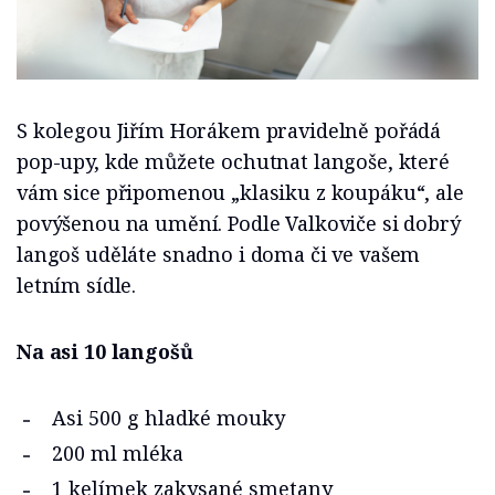
S kolegou Jiřím Horákem pravidelně pořádá
pop-upy, kde můžete ochutnat langoše, které
vám sice připomenou „klasiku z koupáku“, ale
povýšenou na umění. Podle Valkoviče si dobrý
langoš uděláte snadno i doma či ve vašem
letním sídle.
Na asi 10 langošů
Asi 500 g hladké mouky
200 ml mléka
1 kelímek zakysané smetany