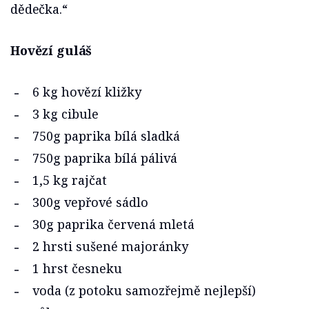
dědečka.“
Hovězí guláš
6 kg hovězí kližky
3 kg cibule
750g paprika bílá sladká
750g paprika bílá pálivá
1,5 kg rajčat
300g vepřové sádlo
30g paprika červená mletá
2 hrsti sušené majoránky
1 hrst česneku
voda (z potoku samozřejmě nejlepší)