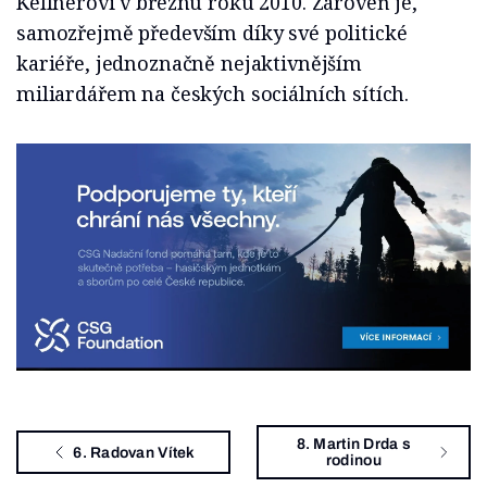
Kellnerovi v březnu roku 2010. Zároveň je,
samozřejmě především díky své politické
kariéře, jednoznačně nejaktivnějším
miliardářem na českých sociálních sítích.
8. Martin Drda s
6. Radovan Vítek
rodinou