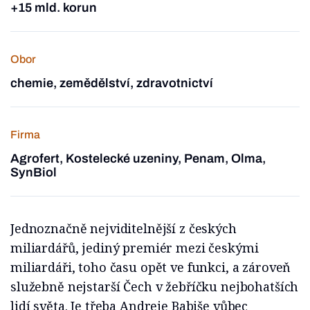
+15 mld. korun
Obor
chemie, zemědělství, zdravotnictví
Firma
Agrofert, Kostelecké uzeniny, Penam, Olma,
SynBiol
Jednoznačně nejviditelnější z českých
miliardářů, jediný premiér mezi českými
miliardáři, toho času opět ve funkci, a zároveň
služebně nejstarší Čech v žebříčku nejbohatších
lidí světa. Je třeba Andreje Babiše vůbec